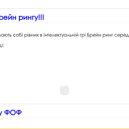
рейн рингу!!!
ють собі рівних в інтелектуальній грі Брейн ринг серед
і:
ру ФОФ