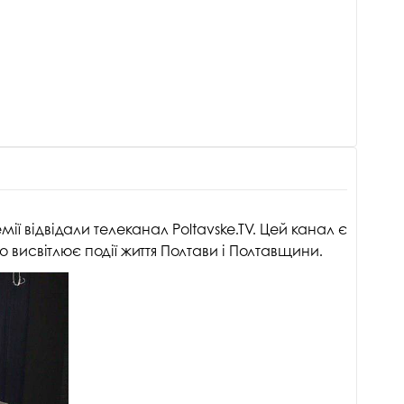
ії відвідали телеканал Poltavske.TV. Цей канал є
исвітлює події життя Полтави і Полтавщини.