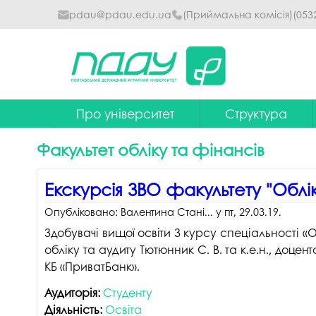
pdau@pdau.edu.ua
(Приймальна комісія)
(053
Про університет
Структура
Ректор
Наглядова рада
Факультет обліку та фінансів
Почесні професори
Ректорат
Екскурсія ЗВО факультету "Облік
Досягнення
Вчена рада уніве
Опубліковано:
Валентина Стані...
у
пт, 29.03.19
.
Сталий розвиток
Факультети та інст
Здобувачі вищої освіти 3 курсу спеціальності 
Політики університету
Кафедри
обліку та аудиту Тютюнник С. В. та к.е.н., доце
КБ «ПриватБанк».
Історія
Коледжі
Аудиторія:
Студенту
Гімн ПДАУ
Бібліотека
Діяльність:
Освіта