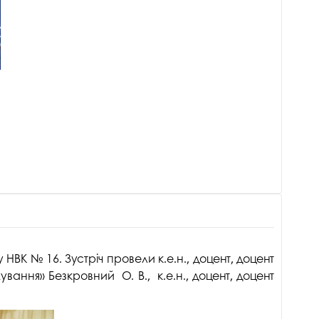
НВК № 16. Зустріч провели к.е.н., доцент, доцент
вання» Безкровний О. В., к.е.н., доцент, доцент