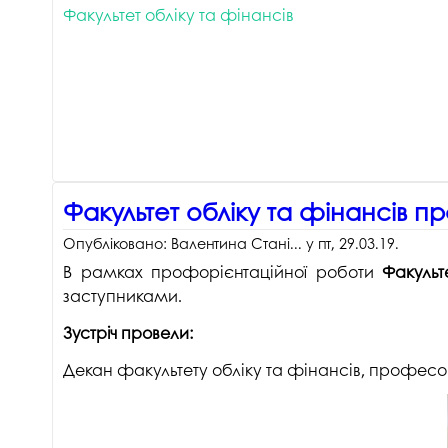
Факультет обліку та фінансів
Музеї ПДАУ
Відділ маркетинг
Профспілка
Центр впроваджен
4.0
Асоціація випускників
Психологічна слу
3D тур по університету
Омбудсмен учасн
освітнього проце
Наші контакти
Студентське міст
Факультет обліку та фінансів пр
Публічна інформація
Навчально-науков
Опубліковано:
Валентина Стані...
у
пт, 29.03.19
.
Антикорупційна діяльність
В рамках профорієнтаційної роботи
Факульт
Дорадча служба
Меморіал пам'яті
заступниками.
Зустріч провели:
Декан факультету обліку та фінансів, професор 