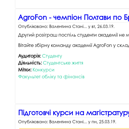
AgroFon - чемпіон Полтави по Б
Опубліковано:
Валентина Стані...
у
вт, 26.03.19
.
Другий розіграш поспіль студенти академії не ма
Вітайте збірну команду академії AgroFon у склад
Аудиторія:
Студенту
Діяльність:
Студентське життя
Мітки:
Конкурси
Факультет обліку та фінансів
Підготовчі курси на магістрату
Опубліковано:
Валентина Стані...
у
пн, 25.03.19
.