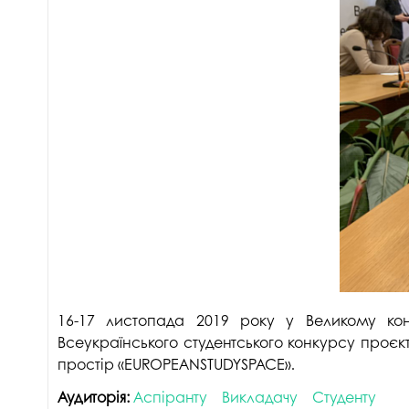
Музеї ПДАУ
Відділ маркетинг
Профспілка
Центр впроваджен
4.0
Асоціація випускників
Психологічна слу
3D тур по університету
Омбудсмен учасн
освітнього проце
Наші контакти
Студентське міст
Публічна інформація
Навчально-науков
Антикорупційна діяльність
Дорадча служба
Меморіал пам'яті
16-17 листопада 2019 року у Великому кон
Всеукраїнського студентського конкурсу проєкт
простір «EUROPEANSTUDYSPACE».
Аудиторія:
Аспіранту
Викладачу
Студенту