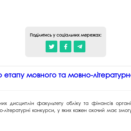
Поділитись у соціальних мережах:
 етапу мовного та мовно-літературно
них дисциплін факуль
тету обліку та фінансів органі
о-літературні конкурси, у яких кожен охочий має змог