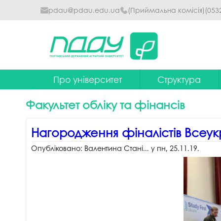
pdau@pdau.edu.ua
(Приймальна комісія)
(053
Про університет
Структура
Ректор
Наглядова рада
Факультет обліку та фінансів
Почесні професори
Ректорат
Нагородження фіналістів Всеук
Досягнення
Вчена рада уніве
Опубліковано:
Валентина Стані...
у
пн, 25.11.19
.
Сталий розвиток
Факультети та інст
Політики університету
Кафедри
Історія
Коледжі
Гімн ПДАУ
Бібліотека