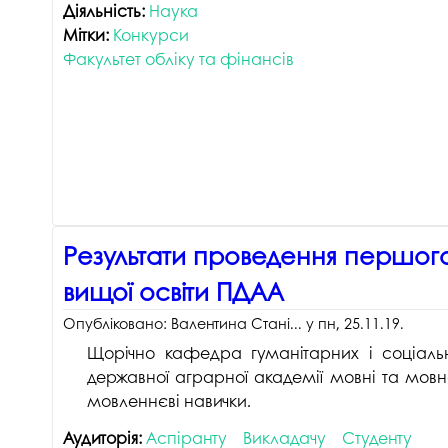
Діяльність:
Наука
Мітки:
Конкурси
Факультет обліку та фінансів
Результати проведення першого
вищої освіти ПДАА
Опубліковано:
Валентина Стані...
у
пн, 25.11.19
.
Щорічно кафедра гуманітарних і соціаль
державної аграрної академії мовні та мовн
мовленнєві навички.
Аудиторія:
Аспіранту
Викладачу
Студенту