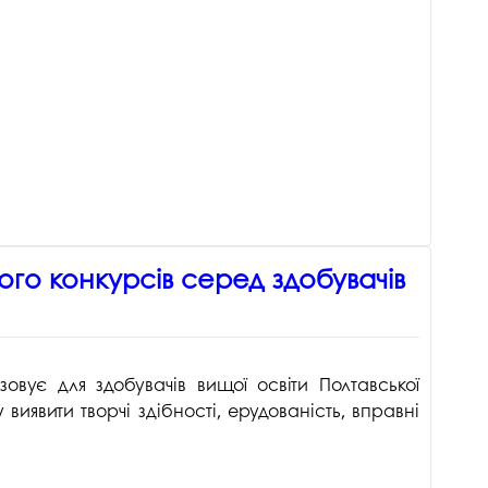
госпдоговірних робіт (послуг)
го конкурсів серед здобувачів
зовує для здобувачів вищої освіти Полтавської
у ви
явити творчі здібності, ерудованість, вправні