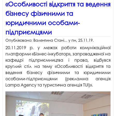
«Особливості відкриття та ведення
бізнесу фізичними та
юридичними особами-
підприємцями
Опубліковано:
Валентина Стані...
у
пн, 25.11.19
.
20.11.2019 р. у межах роботи комунікаційної
платформи «Бізнес-інкубатор», запровадженої на
кафедрі підприємництва і права, відбувся
круглий стіл на тему «Особливості відкриття та
ведення бізнесу фізичними та юридичними
особами-підприємцями (рекламна агенція
Lampa Agency та туристична агенція TUI)».