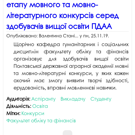
етапу мовного та мовно-
літературного конкурсів серед
здобувачів вищої освіти ПДАА
Опубліковано:
Валентина Стані...
у
пн, 25.11.19
.
Щорічно кафедра гуманітарних і соціальних
дисциплін факуль
тету обліку та фінансів
організовує для здобувачів вищої освіти
Полтавської державної аграрної академії мовні
та мовно-літературні конкурси, у яких кожен
охочий має змогу ви
явити творчі здібності,
ерудованість, вправні мовленнєві навички.
Аудиторія:
Аспіранту
Викладачу
Студенту
Діяльність:
Освіта
Мітки:
Конкурси
Факультет обліку та фінансів