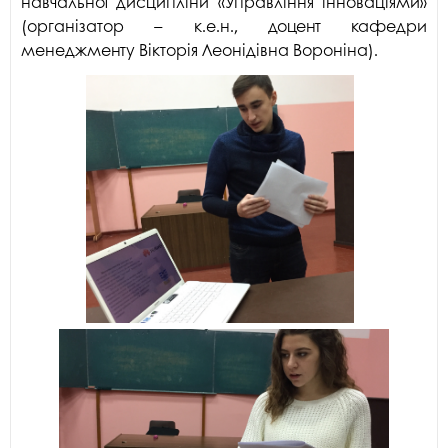
навчальної дисципліни «Управління інноваціями»
(організатор – к.е.н., доцент кафедри
менеджменту Вікторія Леонідівна Вороніна).