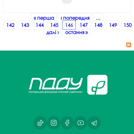
Сторінки
« перша
‹ попередня
…
142
143
144
145
146
147
148
149
150
далі ›
остання »