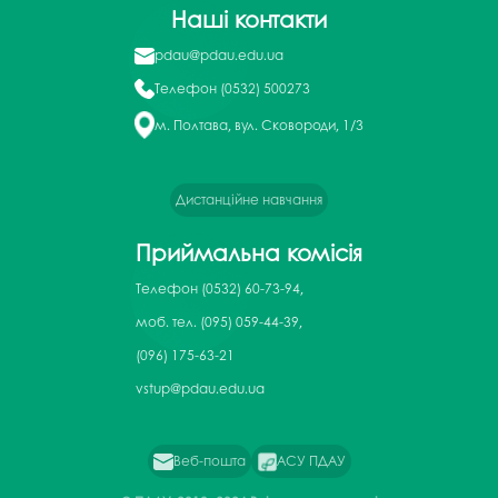
Наші контакти
pdau@pdau.edu.ua
Телефон
(0532) 500273
м. Полтава, вул. Сковороди, 1/3
Дистанційне навчання
Приймальна комісія
Телефон
(0532) 60-73-94,
моб. тел. (095) 059-44-39,
(096) 175-63-21
vstup@pdau.edu.ua
Веб-пошта
АСУ ПДАУ