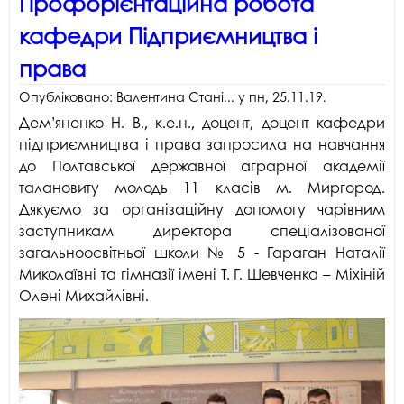
Профорієнтаційна робота
кафедри Підприємництва і
права
Опубліковано:
Валентина Стані...
у
пн, 25.11.19
.
Дем’яненко Н. В., к.е.н., доцент, доцент кафедри
підприємництва і права запросила на навчання
до Полтавської державної аграрної академії
талановиту молодь 11 класів м. Миргород.
Дякуємо за організаційну допомогу чарівним
заступникам директора спеціалізованої
загальноосвітньої школи № 5 -
Гараган Наталії
Миколаївні та гімназії імені Т. Г. Шевченка – Міхіній
Олені Михайлівні.