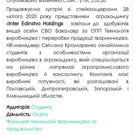
Опубліковано:
Валентина Стані...
у
пн, 2.03.20
.
Продовжуємо зустрічі зі стейкхолдерами. 28
лютого 2020 року представники агрохолдингу
«
Inter Edinstvo Holding»
завітали до здобувачів
вищої освіти СВО Бакалавр за ОПП Технологія
виробництва і переробки продукції тваринництва.
НR-менеджер Світлана Крамаренко ознайомила
студентів з особливостями організації
виробництва в агрохолдингу, який спеціалізується
на різних напрямах агропромислового
виробництва й консалтингу. Компанія має
виробничі потужності, які розташовані в
Полтавській, Дніпропетровській, Запорізькій і
Хмельницькій областях.
Аудиторія:
Студенту
Діяльність:
Освіта
Факультет технологій тваринництва та
продовольства