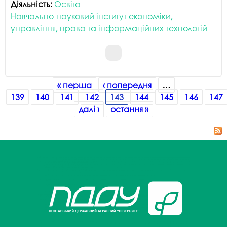
Діяльність:
Освіта
Навчально-науковий інститут економіки,
управління, права та інформаційних технологій
Сторінки
« перша
‹ попередня
…
139
140
141
142
143
144
145
146
147
далі ›
остання »