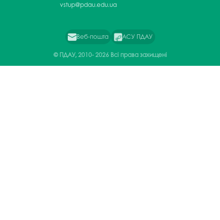
vstup@pdau.edu.ua
Веб-пошта
АСУ ПДАУ
© ПДАУ, 2010-
2026 Всі права захищені