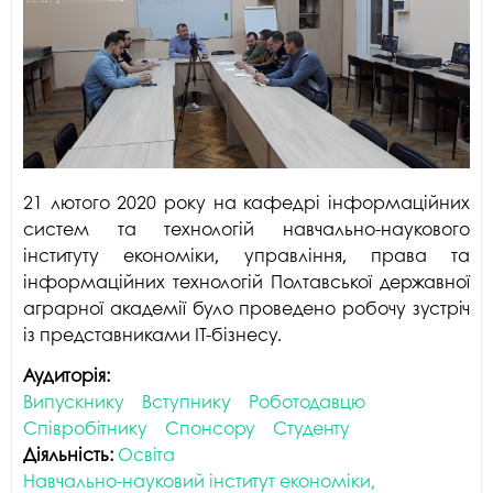
21 лютого 2020 року на кафедрі інформаційних
систем та технологій навчально-наукового
інституту економіки, управління, права та
інформаційних технологій Полтавської державної
аграрної академії було проведено робочу зустріч
із представниками ІТ-бізнесу.
Аудиторія:
Випускнику
Вступнику
Роботодавцю
Співробітнику
Спонсору
Студенту
Діяльність:
Освіта
Навчально-науковий інститут економіки,