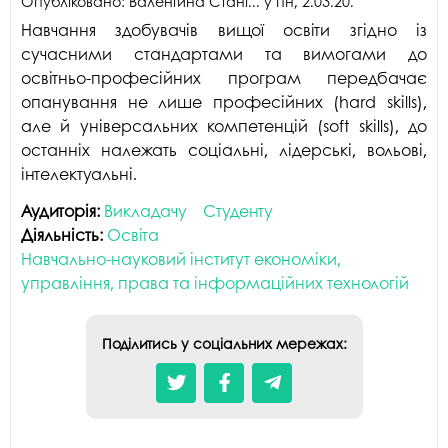
Опубліковано:
Валентина Стані...
у
пн, 2.03.20
.
Навчання здобувачів вищої освіти згідно із
сучасними стандартами та вимогами до
освітньо-професійних програм передбачає
опанування не лише професійних (hard skills),
але й універсальних компетенцій (soft skills), до
останніх належать соціальні, лідерські, вольові,
інтелектуальні.
Аудиторія:
Викладачу
Студенту
Діяльність:
Освіта
Навчально-науковий інститут економіки,
управління, права та інформаційних технологій
Поділитись у соціальних мережах: