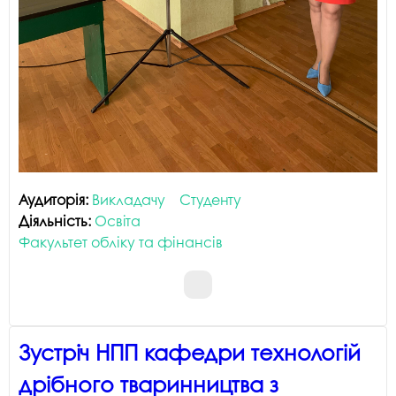
Аудиторія:
Викладачу
Студенту
Діяльність:
Освіта
Факультет обліку та фінансів
Зустріч НПП кафедри технологій
дрібного тваринництва з