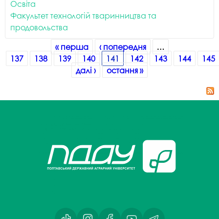
Освіта
Факультет технологій тваринництва та
продовольства
Сторінки
« перша
‹ попередня
…
137
138
139
140
141
142
143
144
145
далі ›
остання »