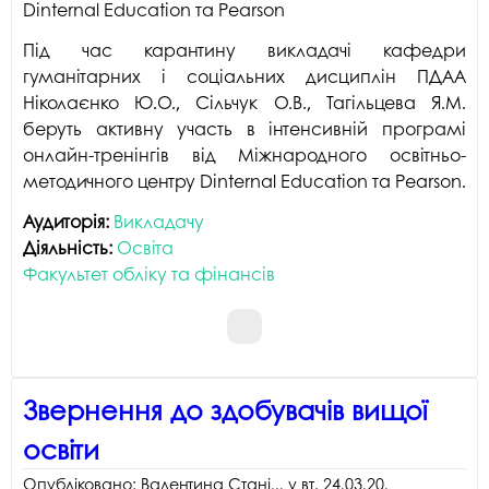
Dinternal Education та Pearson
Під час карантину викладачі кафедри
гуманітарних і соціальних дисциплін ПДАА
Ніколаєнко Ю.О., Сільчук О.В., Тагільцева Я.М.
беруть активну участь в інтенсивній програмі
онлайн-тренінгів від Міжнародного освітньо-
методичного центру Dinternal Education та Pearson.
Аудиторія:
Викладачу
Діяльність:
Освіта
Факультет обліку та фінансів
Звернення до здобувачів вищої
освіти
Опубліковано:
Валентина Стані...
у
вт, 24.03.20
.