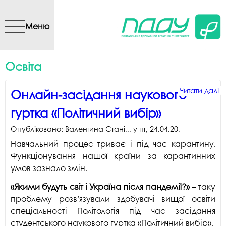
Перейти до основного
вмісту
Меню
Освіта
Читати далі
Читати далі
Читати далі
Читати далі
Читати далі
Читати далі
Читати далі
Читати далі
Читати далі
Читати далі
п
п
п
п
п
пр
п
п
п
п
Онлайн-засідання наукового
О
К
П
в
З
с
З
Д
ф
Н
гуртка «Політичний вибір»
з
П
р
о
д
-
с
в
к
к
н
п
п
т
з
т
д
д
с
т
Опубліковано:
Валентина Стані...
у
пт, 24.04.20
.
г
с
м
М
в
п
п
2
к
д
Навчальний процес триває і під час карантину.
«
ф
в
о
о
г
с
L
т
Функціонування нашої країни за карантинних
в
н
м
Т
за
Н
з
умов зазнало змін.
м
ц
«
д
т
e
D
«
«
п
«Якими будуть світ і Україна після пандемії?»
‒ таку
E
по
г
проблему розв’язували здобувачі вищої освіти
P
«
Т
спеціальності Політологія під час засідання
т
"
студентського наукового гуртка «Політичний вибір».
П