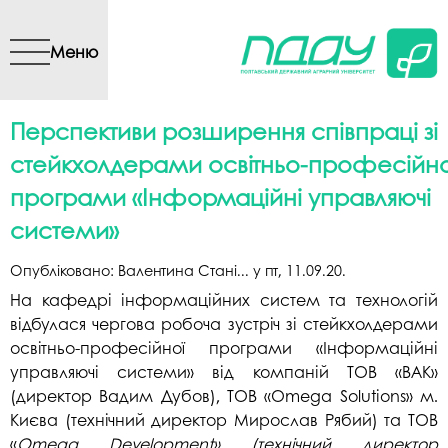
Перейти до основного
вмісту
Меню
Перспективи розширення співпраці зі
стейкхолдерами освітньо-професійно
програми «Інформаційні управляючі
системи»
Опубліковано:
Валентина Стані...
у
пт, 11.09.20
.
На кафедрі інформаційних систем та технологій
відбулася чергова робоча зустріч зі стейкхолдерами
освітньо-професійної програми «Інформаційні
управляючі системи» від компаній ТОВ «ВАК»
(директор Вадим Дубов), ТОВ «Omega Solutions» м.
Києва (технічний директор Мирослав Рябий) та ТОВ
«
Omega
Development
» (технічний директор