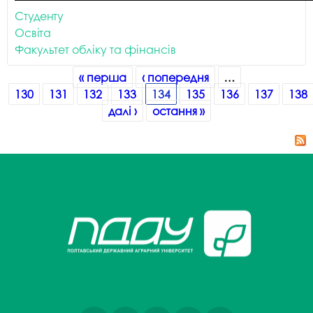
Студенту
Освіта
Факультет обліку та фінансів
Сторінки
« перша
‹ попередня
…
130
131
132
133
134
135
136
137
138
далі ›
остання »