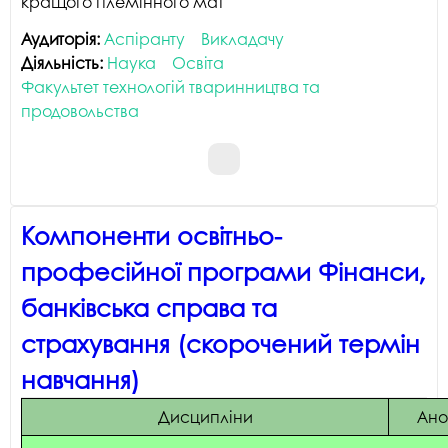
кращого племінного мат
Аудиторія:
Аспіранту
Викладачу
Діяльність:
Наука
Освіта
Факультет технологій тваринництва та
продовольства
Компоненти освітньо-
професійної програми Фінанси,
банківська справа та
страхування (скорочений термін
навчання)
Дисципліни
Ано