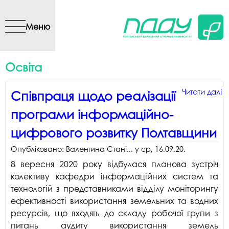
Перейти до основного
вмісту
Меню
Освіта
Читати далі
Читати далі
Читати далі
Читати далі
Читати далі
Читати далі
Читати далі
Читати далі
Читати далі
Читати далі
п
п
п
п
п
п
п
п
п
п
Співпраця щодо реалізації
щ
В
Н
О
С
к
П
Ф
а
К
програми інформаційно-
р
с
в
п
о
і
р
о
зі
о
п
і
н
Зв
с
с
сп
ф
с
п
цифрового розвитку Полтавщини
і
с
і
г
в
т
с
п
а
п
ц
м
м
с
П
в
о
с
Р
Ф
Опубліковано:
Валентина Стані...
у
ср, 16.09.20
.
р
л
2
к
п
к
В
б
8 вересня 2020 року відбулася планова зустріч
П
у
з
п
«
П
с
колективу кафедри інформаційних систем та
а
р
«
з
с
технологій з представниками відділу моніторингу
С
в
у
(
ефективності використання земельних та водних
п
с
т
ресурсів, що входять до складу робочої групи з
с
н
питань аудиту використання земель
1