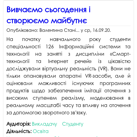
Вивчаємо сьогодення і
створюємо майбутнє
Опубліковано:
Валентина Стані...
у
ср, 16.09.20
.
На початку навчального року студенти
спеціальності 126 Інформаційні системи та
технології на занятті з дисципліни «Смарт-
технології та Інтернет речей» із цікавістю
досліджували віртуальну реальність (VR). Вони не
тільки опановували апаратні VR-засоби, але й
оцінювали можливості існуючих програмних
продуктів щодо забезпечення імітації оточення з
високим ступенем реалізму, моделювання в
реальному масштабі часу та впливу на оточення
за допомогою зворотного зв’язку.
Аудиторія:
Викладачу
Студенту
Діяльність:
Освіта