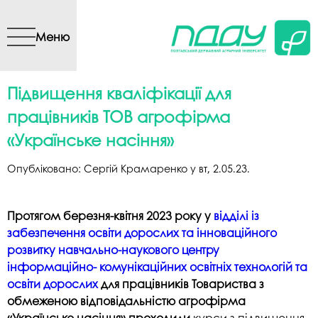
Перейти до основного
вмісту
Меню
Підвищення кваліфікації для
працівників ТОВ агрофірма
«Українське насіння»
Опубліковано:
Сергій Крамаренко
у
вт, 2.05.23
.
Протягом березня-квітня 2023 року у
відділі із
забезпечення освіти дорослих та інноваційного
розвитку
навчально-наукового центру
інформаційно- комунікаційних освітніх технологій та
освіти дорослих
для працівників Товариства з
обмеженою відповідальністю агрофірма
«Українське насіння» проходили
курси з підвищення