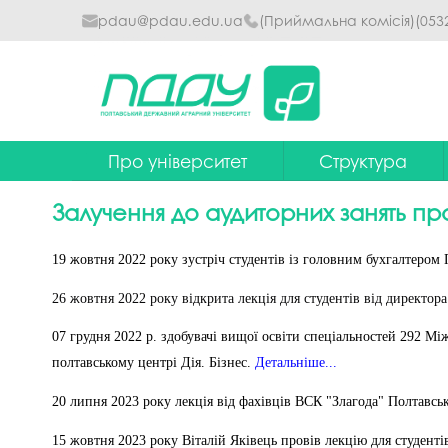
pdau@pdau.edu.ua
(Приймальна комісія)
(053
Про університет
Структура
Ректор
Наглядова рада
Залучення до аудиторних занять пр
Почесні професори
Ректорат
19 жовтня 2022 року зустріч студентів із головним бухгалте
Досягнення
Вчена рада уніве
26 жовтня 2022 року відкрита лекція для студентів від директор
Сталий розвиток
Факультети та інст
07 грудня 2022 р. здобувачі вищої освіти спеціальностей 292 М
Політики університету
Кафедри
полтавському центрі Дія. Бізнес.
Детальніше...
Історія
Коледжі
20 липня 2023 року лекція від фахівців ВСК "Злагода" Полтавсь
Гімн ПДАУ
Бібліотека
15 жовтня 2023 року
Віталій Яківець провів лекцію для студенті