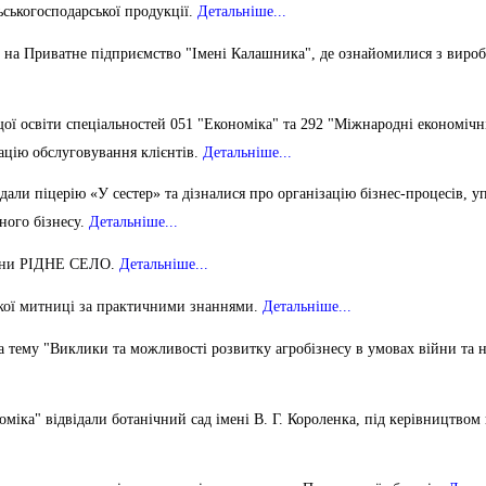
ьськогосподарської продукції.
Детальніше...
ію на Приватне підприємство "Імені Калашника", де ознайомилися з вир
ої освіти спеціальностей 051 "Економіка" та 292 "Міжнародні економічні
зацію обслуговування клієнтів.
Детальніше...
дали піцерію «У сестер» та дізналися про організацію бізнес-процесів, у
ного бізнесу.
Детальніше...
дини РІДНЕ СЕЛО.
Детальніше...
кої митниці за практичними знаннями.
Детальніше...
а тему "Виклики та можливості розвитку агробізнесу в умовах війни та н
міка" відвідали ботанічний сад імені В. Г. Короленка, під керівництвом