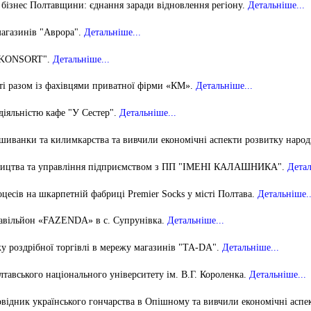
бізнес Полтавщини: єднання заради відн
овлення регіону.
Детальніше...
магазинів "Аврора".
Детальніше...
ї "KONSORT".
Детальніше...
ті разом із фахівцями приватної фірми «КМ»
.
Детальніше...
діяльністю кафе "У Сестер".
Детальніше...
ишиванки та килимкарства та вивчили економічні аспекти розвитку наро
ицтва та управління підприємством з
ПП "ІМЕНІ КАЛАШНИКА".
Детал
оцесів на
шкарпетній фабриці Premier Socks у місті Полтава.
Детальніше..
 павільйон «FAZENDA» в с. Супрунівка.
Детальніше...
у роздрібної торгівлі
в мережу магазинів "ТА-DА".
Детальніше...
тавського національного університету ім. В.Г. Короленка.
Детальніше...
відник українського гончарства в Опішному та вивчили економічні аспек