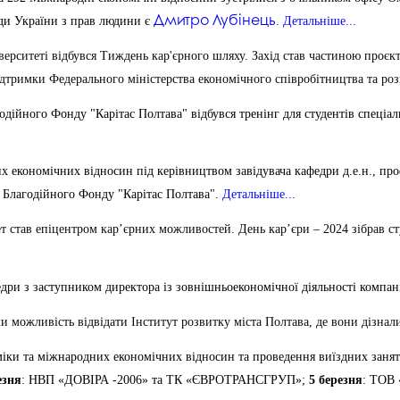
Дмитро Лубінець
ди України з прав людини є
.
Детальніше...
верситеті відбувся Тиждень кар'єрного шляху. Захід став частиною проє
тримки Федерального міністерства економічного співробітництва та ро
одійного Фонду "Карітас Полтава" відбувся тренінг для студентів спеціа
х економічних відносин під керівництвом завідувача кафедри д.е.н., про
о Благодійного Фонду "Карітас Полтава".
Детальніше...
 став епіцентром кар’єрних можливостей. День кар’єри – 2024 зібрав ст
кафедри з заступником директора із зовнішньоекономічної діяльності ко
и можливість відвідати Інститут розвитку міста Полтава, де вони дізнали
іки та міжнародних економічних відносин та проведення виїздних занять 
езня
: НВП «ДОВІРА -2006» та ТК «ЄВРОТРАНСГРУП»;
5 березня
: ТОВ