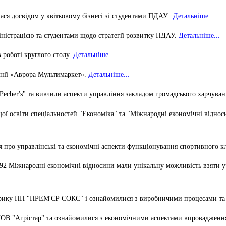
студентського містечка
у
Вступні випробування 2026
Академічна доб
ася досвідом у квітковому бізнесі зі студентами ПДАУ.
Детальніше...
Волонтерський центр "ПУЛЬС"
ня індустрії
E
Неформальна 
іністрацією та студентами щодо стратегії розвитку ПДАУ.
Детальніше...
Студентське життя
освіта
жба
в роботі круглого столу.
Детальніше...
Підрозділ з організації виховної
Опитування
та іміджевої діяльності
иків
анії «Аврора Мультимаркет».
Детальніше...
су
Академічна моб
Спорт
"Pecher's" та вивчили аспекти управління закладом громадського харчуван
ечко ПДАУ
Акредитація
Працевлаштування
щої освіти спеціальностей "Економіка" та "Міжнародні економічні відно
і центри
Якість освіти, р
Відділ практики і сприяння
освіти
працевлаштуванню
ся про управлінські та економічні аспекти функціонування спортивного к
Відділ монітори
Скринька довіри
якості освіти
292 Міжнародні економічні відносини мали унікальну можливість взяти у
Острівець Прог
абрику ПП "ПРЕМ'ЄР СОКС" і ознайомилися з виробничими процесами та
 ТОВ "Агрістар" та ознайомилися з економічними аспектами впровадження 