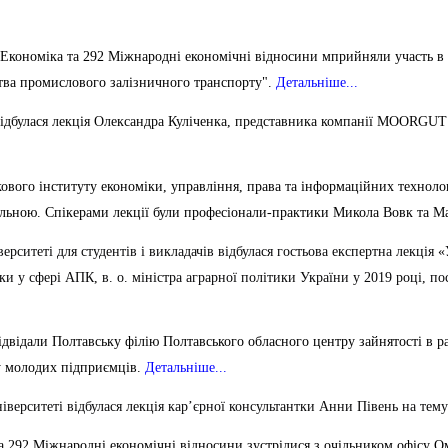
51 Економіка та 292 Міжнародні економічні відносини мприйняли участь в
тва промислового залізничного транспорту".
Детальніше...
 відбулася лекція Олександра Куліченка, представника компанії MOORG
укового інституту економіки, управління, права та інформаційних технол
ельною.
Спікерами лекції були професіонали-практики Микола Вовк та М
рситеті для студентів і викладачів відбулася гостьова експертна лекція 
ки у сфері АПК, в. о. міністра аграрної політики України у 2019 році, 
двідали Полтавську філію Полтавського обласного центру зайнятості в ра
ку молодих підприємців.
Детальніше...
верситеті відбулася лекція кар’єрної консультантки Анни Півень на тем
та 292 Міжнародні економічні відносини зустрілися з очільником офісу 