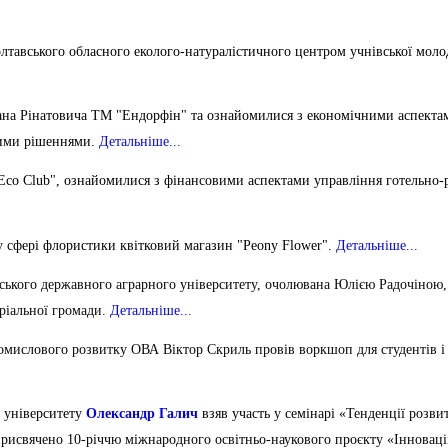
тавського обласного еколого-натуралістичного центром учнівської молод
на Рінатовича ТМ "Ендорфін" та ознайомилися з економічними аспектами
кими рішеннями.
Детальніше...
Eco Club", ознайомилися з фінансовими аспектами управління готельно-р
у сфері флористики квітковий магазин "Peony Flower".
Детальніше...
ського державного аграрного університету, очолювана Юлією Радочіною, о
ріальної громади.
Детальніше...
омислового розвитку ОВА Віктор Скриль провів воркшоп для студентів і 
о університету
Олександр Галич
взяв уча
сть у семінарі «Тенденції розви
 присвячено 10-річчю міжнародного освітньо-наукового проєкту «Інноваці