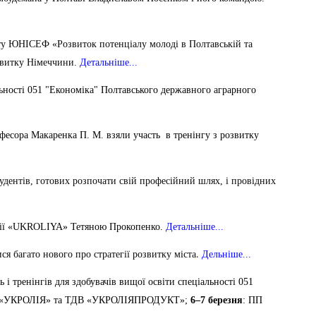
кту ЮНІСЕФ «Розвиток потенціалу молоді в Полтавській та
звитку Німеччини.
Детальніше...
льності 051 "Економіка" Полтавського державного аграрного
фесора Макаренка П. М. взяли участь в тренінгу з розвитку
удентів, готових розпочати свій професійний шлях, і провідних
мпанії «UKROLIYA» Тетяною Прокопенко.
Детальніше...
.
ся багато нового про стратегії розвитку міста
Дельніше...
і тренінгів для здобувачів вищої освіти спеціальності 051
 «УКРОЛІЯ» та ТДВ «УКРОЛІЯПРОДУКТ»;
6–7 березня
: ПП