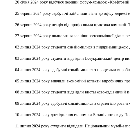
20 січня 2024 року
відбувся перший форум-ярмарок «Крафтовий 
25 червня 2024 року здобувачі здійснили візит до офісу мережі 
26 червня 2024 року лекція від професонала практика компані
27 червня 2024 року о
пановання зовнішньоекономічної діяльнос
02 липня 2024 року студенти ознайомилися з підприємницькою 
03 липня 2024 року с
туденти відвідали Всеукраїнський центр в
04 липня 2024 року здобувачі ознайомилися з
процесами виробн
05 липня 2024 року
вивчили економічні аспекти виробничих пр
08 липня 2024 року студенти відвідали виставково-садівничий
09 липня 2024 року здобувачі ознайомилися з
стратегією розвитк
10 липня 2024 року дослідження економіки Ботанічного саду Пол
11 липня 2024 року
студенти відвідали Національний музей-запо