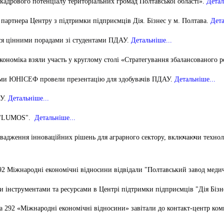
 кадрового потенціалу територіальних громад Полтавської області».
Детал
 партнера Центру з підтримки підприємців Дія. Бізнес у м. Полтава
.
Дета
ся цінними порадами зі студентами ПДАУ.
Детальніше...
Економіка взяли участь у круглому столі «Стратегування збалансованого 
рми ЮНІСЕФ провели презентацію для здобувачів ПДАУ.
Детальніше...
АУ.
Детальніше...
ії "LUMOS".
Детальніше...
вадження інноваційних рішень для аграрного сектору, включаючи техноло
 292 Міжнародні економічні відносини
відвідали "Полтавський завод медич
 інструментами та ресурсами в Центрі підтримки підприємців "Дія Бізн
та 292 «Міжнародні економічні відносини» завітали до контакт-центр ко