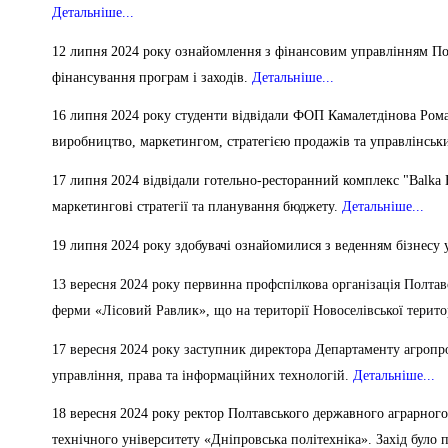
Детальніше...
12 липня 2024 року ознайомлення з фінансовим управлінням Пол
фінансування програм і заходів.
Детальніше...
16 липня 2024 року студенти відвідали ФОП Камалетдінова Рома
виробництво, маркетингом, стратегією продажів та управлінсь
17 липня 2024 відвідали готельно-ресторанний комплекс "Balka 
маркетингові стратегії та планування бюджету.
Детальніше...
19 липня 2024 року здобувачі ознайомилися з веденням бізнесу 
13 вересня 2024 року первинна профспілкова організація Полтав
ферми «Лісовий Равлик», що на території Новоселівської терито
17 вересня 2024 року заступник директора Департаменту агропр
управління, права та інформаційних технологій.
Детальніше...
18 ве
ресня 2024 року ректор Полтавського державного аграрног
технічного університету «Дніпровська політехніка». Захід було