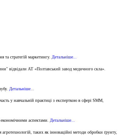
напряму Жан Моне: SuTCom
Аспірантура і докторантура
рочесність
UniClaD: Erasmus+KA2 /
Наукові підрозділи
xpertise Center «MILK LOCAL
(лабораторії, центри)
/ Інформальна
PRODUCT»
Офіс міжнародного
наукового амбасадора
Добровільні громадські
ільність
об’єднання з питань науки
ня та стратегій маркетингу.
Детальніше...
Спеціалізована вчена рада
сини" відвідали АТ «Полтавський завод медичного скла».
ада з якості вищої
Наукові праці
Наукометричні бази
лубу.
Детальніше...
нгу та забезпечення
Фахові журнали
часть у навчальній практиці з експерткою в сфері SMM,
ресильності ПДАУ
Міжнародні проєкти
 економічними аспектами
.
Детальніше...
Науково-технічні заходи
агротехнологій, таких як інноваційні методи обробки ґрунту,
Інформація щодо виконання