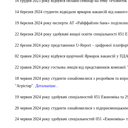
16 грудня 2023 року відбувся онлайн-семінар на тему «Розвиток
14 березня 2024 с
туденти відвідали ярмарок вакансій від нашого
19 березня 2024 року
експерти АТ «Райффайзен банк» поділили
22 березня 2024 року з
добувачі вищої освіти спеціальності 051 
22 брезня 2024 року
представники U-Report – цифрової платфо
02 травня 2024 року відбувся щ
ор
ічний Ярмарок вакансій у ПД
22 травня 2024 року гостьова лекція від представників компан
18 червня 2024 року с
туденти
ознайомилися з розробком та впро
"Агрістар"
.
Детальніше...
19 червня 2024 року здобувачі спеціалностей 051 Економіка та
20 червня 2024 року с
туденти ознайомилися з підприємницькими
24 червня 2024 року здобувачі спеціальностей 051 «Економіка» 