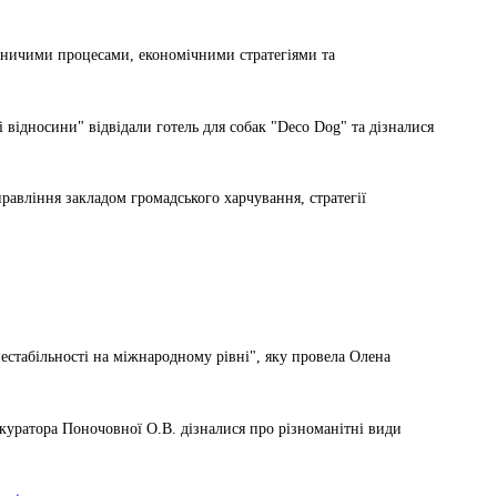
госпдоговірних робіт (послуг)
обничими процесами, економічними стратегіями та
 відносини" відвідали готель для собак "Deco Dog" та дізналися
правління закладом громадського харчування, стратегії
естабільності на міжнародному рівні", яку провела Олена
 куратора Поночовної О.В. дізналися про різноманітні види