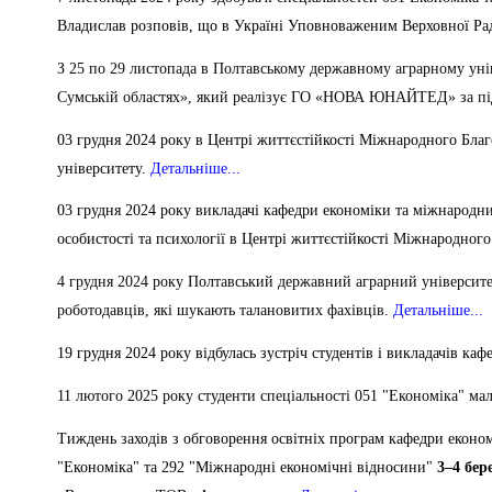
Владислав розповів, що в Україні Уповноваженим Верховної Ра
З 25 по 29 листопада в Полтавському державному аграрному уні
Сумській областях», який реалізує ГО «НОВА ЮНАЙТЕД» за під
03 грудня 2024 року в Центрі життєстійкості Міжнародного Благ
університету.
Детальніше...
03 грудня 2024 року викладачі кафедри економіки та міжнародни
особистості та психології в Центрі життєстійкості Міжнародног
4 грудня 2024 року Полтавський державний аграрний університет
роботодавців, які шукають талановитих фахівців.
Детальніше...
19 грудня 2024 року відбулась зустріч студентів і викладачів 
11 лютого 2025 року студенти спеціальності 051 "Економіка" мал
Тиждень заходів з обговорення освітніх програм кафедри економ
"Економіка" та 292 "Міжнародні економічні відносини"
3–4 бер