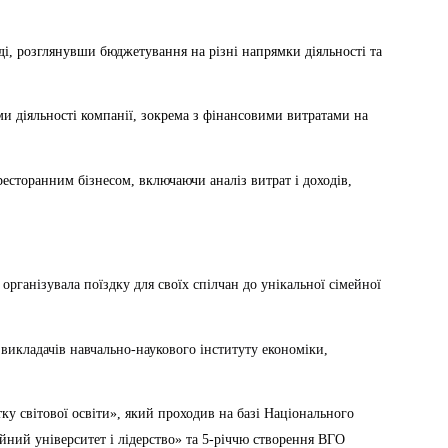
і, розглянувши бюджетування на різні напрямки діяльності та
 діяльності компанії, зокрема з фінансовими витратами на
есторанним бізнесом, включаючи аналіз витрат і доходів,
рганізувала поїздку для своїх спілчан до унікальної сімейної
викладачів навчально-наукового інституту економіки,
тку світової освіти», який проходив на базі Національного
йний університет і лідерство» та 5-річчю створення ВГО