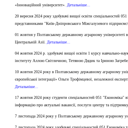
«Інноваційний університет».
Детальніше...
20 вересня 2024 року здобувачі вищої освіти спеціальностей 0
представниками "Київ-Дніпровського Міжгалузевого підприємс
01 жовтня у Полтавському державному аграрному університеті
Центральній Азії.
Детальніше...
04 жовтня 2024 р. здобувачі вищої освіти 1 курсу навчально-на
інституту Аллою Світличною, Тетяною Дядик та Іриною Загреб
10 жовтня 2024 року в Полтавському державному аграрному уніве
європейської інтеграції» Ольги Трофімцевої, незалежної експерт
Детальніше...
17 жовтня 2024 року студенти спеціальностей 051 "Економіка" ві
інформацію про актуальні вакансії, послуги центру та підтрим
7 листопада 2024 року
у Полтавському державному аграрному уні
7 листопада 2024 року здобувачі спеціальностей 051 Економіка 