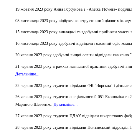
Музеї ПДАУ
Відділ маркетинг
19 жовтня 2023 року
Анна Горбунова з «Anetka Flowers» поділил
Профспілка
Центр впроваджен
4.0
08 листопада 2023 року відбувся конструктивний діалог між адм
Асоціація випускників
Психологічна слу
15 листопада 2023 року
викладачі та здобувачі прийняли участь 
3D тур по університету
Омбудсмен учасн
16 листопада 2023 року здобувачі відвідали головний офіс комп
освітнього проце
Наші контакти
20 червня 2023 року здобувачі вищої освіти відвідали кав'ярню 
Студентське міст
Публічна інформація
21 червня 2023 року в рамках навчальної практики здобувачі ви
Навчально-науков
Антикорупційна діяльність
Детальніше...
Дорадча служба
Меморіал пам'яті
22 червня 2023 року студенти відвідали ФК "Ворскла" і дізнали
26 червня 2023 року студенти спеціальностей 051 Економіка та 
Мариною Шевченко.
Детальніше...
27 червня 2023 року студенти ПДАУ відвідали шкарпеткову ф
28 червня 2023 року студенти відвідали Полтавський підрозділ