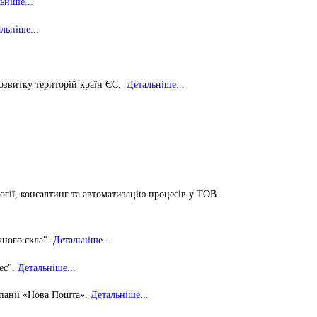
ьніше...
льніше...
розвитку територій країн ЄС
.
Детальніше...
гії, консалтинг та автоматизацію процесів
у ТОВ
ного скла".
Детальніше...
ес"
.
Детальніше...
мпанії «Нова Пошта».
Детальніше...