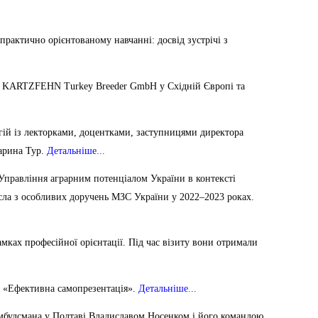
практично орієнтованому навчанні: досвід зустрічі з
UT KARTZFEHN Turkey Breeder GmbH у Східній Європі та
огій із лекторками, доцентками, заступницями директора
арина Тур.
Детальніше...
«Управління аграрним потенціалом України в контексті
посла з особливих доручень МЗС України у 2022–2023 роках.
мках професійної орієнтації. Під час візиту вони отримали
у «Ефективна самопрезентація».
Детальніше...
Омбудсмана у Полтаві Владиславом Носенком і його командою.