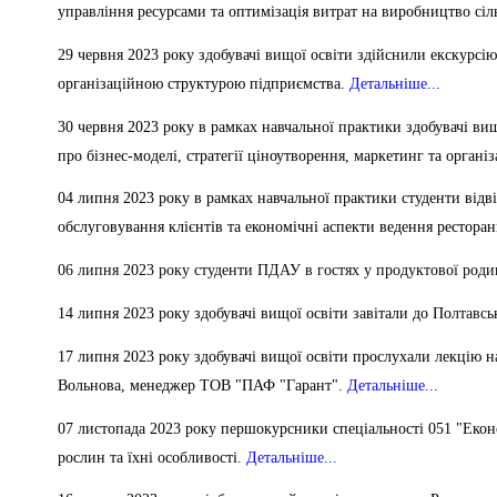
управління ресурсами та оптимізація витрат на виробництво сіл
29 червня 2023 року здобувачі вищої освіти здійснили екскурс
організаційною структурою підприємства.
Детальніше...
30 червня 2023 року в рамках навчальної практики здобувачі вищ
про бізнес-моделі, стратегії ціноутворення, маркетинг та органі
04 липня 2023 року в рамках навчальної практики студенти відві
обслуговування клієнтів та економічні аспекти ведення ресторан
06 липня 2023 року студенти ПДАУ в гостях у продуктової ро
14 липня 2023 року здобувачі вищої освіти завітали д
о По
лтавсь
17 липня 2023 року здобувачі вищої освіти прослухали лекцію н
Вольнова, менеджер ТОВ "ПАФ "Гарант".
Детальніше...
07 листопада 2023 року першокурсники спеціальності 051 "Еконо
рослин та їхні особливості.
Детальніше...