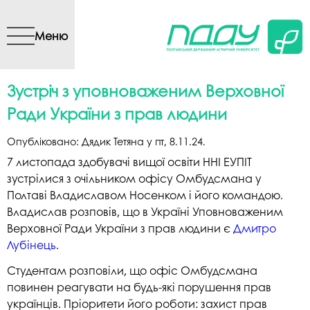
Перейти до основного
вмісту
Меню
Зустріч з уповноваженим Верховної
Ради України з прав людини
Опубліковано:
Дядик Тетяна
у
пт, 8.11.24
.
7 листопада здобувачі вищої освіти ННІ ЕУПІТ
зустрілися з очільником офісу Омбудсмана у
Полтаві Владиславом Носенком і його командою.
Владислав розповів, що в Україні Уповноваженим
Верховної Ради України з прав людини є
Дмитро
Лубінець
.
Студентам розповіли, що офіс Омбудсмана
повинен реагувати на будь-які порушення прав
українців. Пріоритети його роботи: захист прав