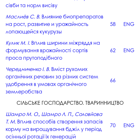
сівби та норм висіву
Маслиёв С. В.
Влияние биопрепаратов
на рост, развитие и урожайность
58
ENG
лопающейся кукурузы
Кулик М. І.
Вплив ширини міжряддя на
формування врожайності сортів
62
ENG
проса прутоподібного
Чередниченко І. В.
Вміст рухомих
органічних речовин за різних систем
66
удобрення в умовах органічного
землеробства
СІЛЬСЬКЕ ГОСПОДАРСТВО. ТВАРИННИЦТВО
Шамро М. О., Шамро Л. П., Соловйова
Т. М.
Вплив способів створення запасів
70
ENG
корму на вирощування бджіл у період
осінньої ротації їх генерацій