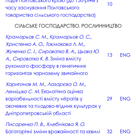
подія Полтавського краю (до 150-річчя з
10
часу заснування Полтавського
товариства сільського господарства)
СІЛЬСЬКЕ ГОСПОДАРСТВО. РОСЛИННИЦТВО
Крамарьов С. М., Крамарьов О. С.,
Христенко А. О., Токмакова Л. М.,
Жученко С. І., Сироватко В. А., Цьова Ю.
13
ENG
А., Сироватко К. В.
Зміна вмісту
рухомого фосфору в генетичних
горизонтах чорнозему звичайного
Харитонов М. М., Лазарєва О. М.,
Лемішко С. М.
Екологічна оцінка
варіабельності вмісту нітратів у
29
ENG
овочевих та плодово-ягідних культурах у
Дніпропетровській області
Писаренко П. В., Хлебнікова Я. О.
Багаторічні зміни врожайності та «хвилі
32
ENG