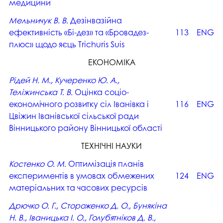
медицини
Мельничук В. В.
Дезінвазійна
ефективність «Бі-дез» та «Бровадез-
113
ENG
плюс» щодо яєць Trichuris Suis
ЕКОНОМІКА
Рідей Н. М., Кучеренко Ю. А.,
Теліжинська Т. В.
Оцінка соціо-
економічного розвитку сіл Іванівка і
116
ENG
Цвіжин Іванівської сільської ради
Вінницького району Вінницької області
ТЕХНІЧНІ НАУКИ
Костенко О. М.
Оптимізація планів
експериментів в умовах обмежених
124
ENG
матеріальних та часових ресурсів
Дрючко О. Г., Стороженко Д. О., Бунякіна
Н. В., Іваницька І. О., Голубятніков Д. В.,