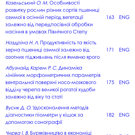
Козельський О. М.
Особливості
розвитку рослин різних сортів пшениці
озимої в осінній період веґетації
163
ENG
залежно від передпосівної обробки
насіння в умовах Північного Cтепу
Ноздріна Н. Л.
Продуктивність та якість
зерна пшениці озимої залежно від
171
ENG
азотних підживлень після ячменю ярого
Абузнайд Карем Р. С.
Динаміка
лінійних морфометричних параметрів
вентральної поверхні носо-мозкового
175
ENG
відділу черепа великої рогатої худоби
залежно від віку та статі
Вусик Д. О.
Удосконалення методів
діагностики піометри у кішок за
182
ENG
допомогою сонографії
Чирва І. В.
Буряківництво в економіці