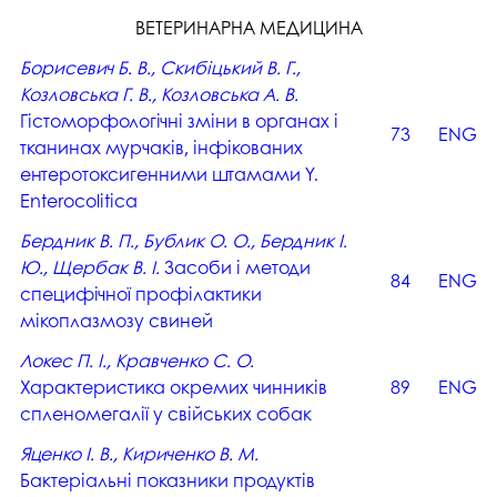
ВЕТЕРИНАРНА МЕДИЦИНА
Борисевич Б. В., Скибіцький В. Г.,
Козловська Г. В., Козловська А. В.
Гістоморфологічні зміни в органах і
73
ENG
тканинах мурчаків, інфікованих
ентеротоксигенними штамами Y.
Enterocoliticа
Бердник В. П., Бублик О. О., Бердник І.
Ю., Щербак В. І.
Засоби і методи
84
ENG
специфічної профілактики
мікоплазмозу свиней
Локес П. І., Кравченко С. О.
Характеристика окремих чинників
89
ENG
спленомегалії у свійських собак
Яценко І. В., Кириченко В. М.
Бактеріальні показники продуктів