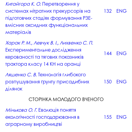
Китайгора К. О.
Перетворення у
системах нітратних прекурсорів на
132
ENG
підготовчих стадіях формування РЗЕ-
вмісних оксидних функціональних
матеріалів
Харак Р. М., Левчук В. І., Лихвенко С. П.
Експериментальне дослідження
144
ENG
керованості та тягових показників
трактора класу 14 КН на оранці
Ляшенко С. В.
Технологія глибокого
розпушування ґрунту присадибних
150
ENG
ділянок
СТОРІНКА МОЛОДОГО ВЧЕНОГО
Мінькова О. Г.
Еволюція поняття
екологічності господарювання в
155
ENG
аграрному виробництві