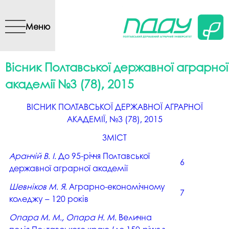
Перейти до основного
вмісту
Меню
Вісник Полтавської державної аграрної
академії №3 (78), 2015
ВIСНИК ПОЛТАВСЬКОЇ ДЕРЖАВНОЇ АГРАРНОЇ
АКАДЕМІЇ, №3 (78), 2015
ЗМІСТ
Аранчій В. І.
До 95-річчя Полтавської
6
державної аграрної академії
Шевніков М. Я.
Аграрно-економічному
7
коледжу – 120 років
Опара М. М., Опара Н. М.
Велична