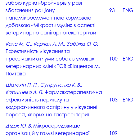
забою курчат-бройлерів у разі
збагачення раціону
93
ENG
наномікроелементною кормовою
добавкою «Мікростимулін» в аспекті
ветеринарно-санітарної експертизи
Коне М. С., Корчан Л. М., Забіяка О. О.
Ефективність лікування та
профілактики чуми собак в умовах
100
ENG
ветеринарних клінік ТОВ «Біоцентр» м.
Полтава
Шатохін П. П., Супруненко К. В.,
Каришева Л. П.
Фармакотерапевтична
ефективність перитолу та
103
ENG
водорозчинного аспірину у лікуванні
поросят, хворих на гастроентерит
Дідок Ю. В.
Мікросередовище
організацій у галузі ветеринарної
109