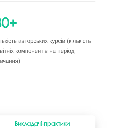
госпдоговірних робіт (послуг)
80
+
лькість авторських курсів (кількість
вітніх компонентів на період
вчання)
Викладачі-практики