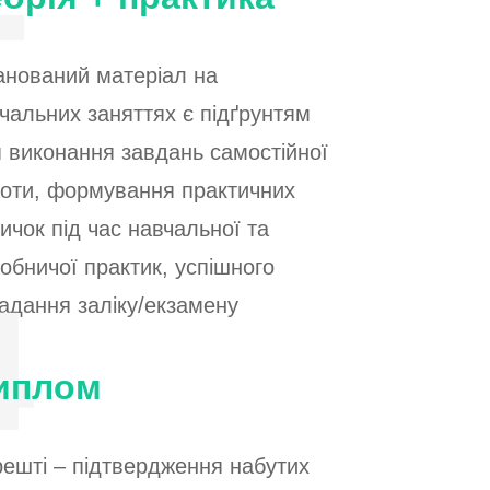
нований матеріал на
чальних заняттях є підґрунтям
 виконання завдань самостійної
оти, формування практичних
ичок під час навчальної та
обничої практик, успішного
адання заліку/екзамену
иплом
ешті – підтвердження набутих