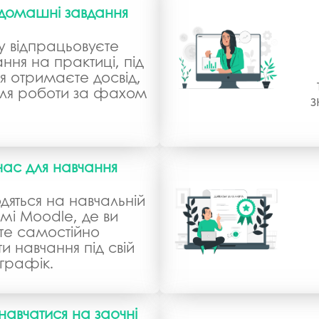
 домашні завдання
зу відпрацьовуєте
ння на практиці, під
я отримаєте досвід,
для роботи за фахом
з
час для навчання
одяться на навчальній
і Moodle, де ви
те самостійно
и навчання під свій
графік.
навчатися на заочні