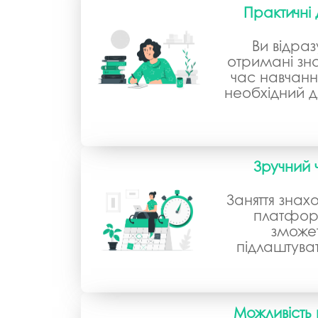
Практичні
Ви відра
отримані зна
час навчанн
необхідний 
Зручний 
Заняття знах
платформ
зможе
підлаштуват
Можливість 