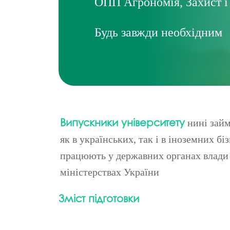
ОПП Агрономія, Захист і
Музеї ПДАУ
Відділ маркетинг
Профспілка
Центр впроваджен
Будь завжди необхідним
4.0
Асоціація випускників
Психологічна слу
3D тур по університету
Омбудсмен учасн
освітнього проце
Наші контакти
Студентське міст
Публічна інформація
Випускники університету
нині займ
Навчально-науков
Антикорупційна діяльність
як в українських, так і в іноземних бі
Дорадча служба
Меморіал пам'яті
працюють у державних органах влади 
міністерствах України
Зміст підготовки