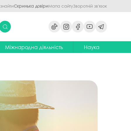
 знайти
Скринька довіри
Мапа сайту
Зворотній зв'язок
Міжнародна діяльність
Наука
ми
ідділ міжнародних зв'язків
Наукова діяльність ПДАУ
их дисциплін
Центр міжнародної освіти
Напрями наукової діяльності -
наукові школи
я обговорення
ентр європейської освіти та
іноземних мов
ЦККНО
ого процесу
тратегія інтернаціоналізації
Стартап-школа «ПроБізнес»
ПДАУ до 2030 року
світню діяльність
Інформаційно-
Паралельний європейський
консультаційний центр
говорення
диплом. Навчання в Польші
міжнародного методичного
кументів
забезпечення
Проєкт програми Еразмус+,
яги