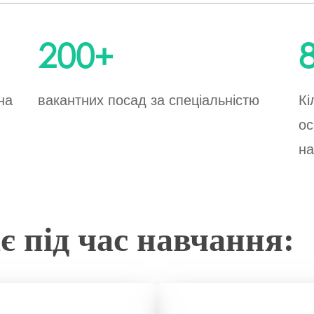
200
+
на
вакантних посад за спеціальністю
Кі
ос
на
є під час навчання: