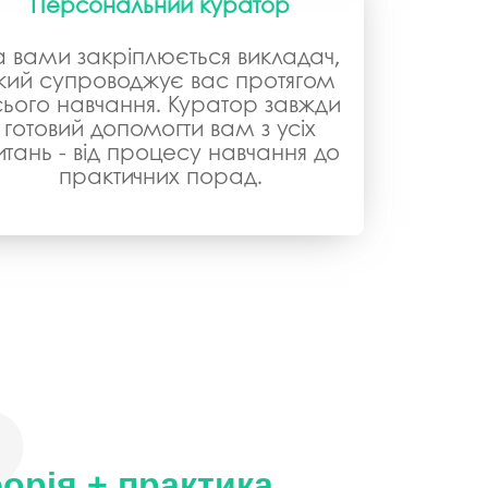
Персональний куратор
а вами закріплюється викладач,
кий супроводжує вас протягом
сього навчання. Куратор завжди
готовий допомогти вам з усіх
итань - від процесу навчання до
практичних порад.
орія + практика