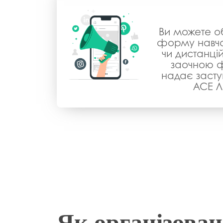
Ви можете об
форму навча
чи дистанці
заочною 
надає засту
АСЕ Л
Як організован