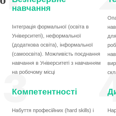
навчання
Опа
Інтеграція формальної (освіта в
нав
Університеті), неформальної
для
(додаткова освіта), інформальної
роб
(самоосвіта). Можливість поєднання
нав
навчання в Університеті з навчанням
вир
на робочому місці
скл
Компетентності
Д
Набуття професійних (hard skills) і
Нар