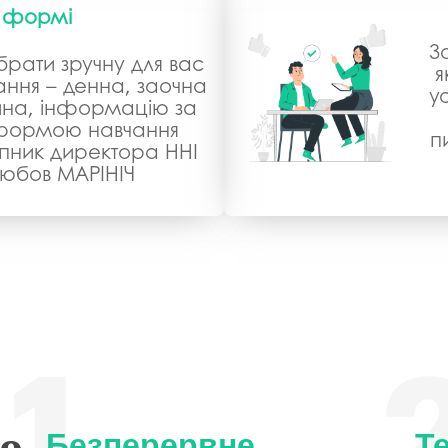
формі
З
рати зручну для вас
я
ння – денна, заочна
у
йна, інформацію за
формою навчання
п
пник директора ННІ
юбов МАРІНІЧ
о
Безперервне
Те