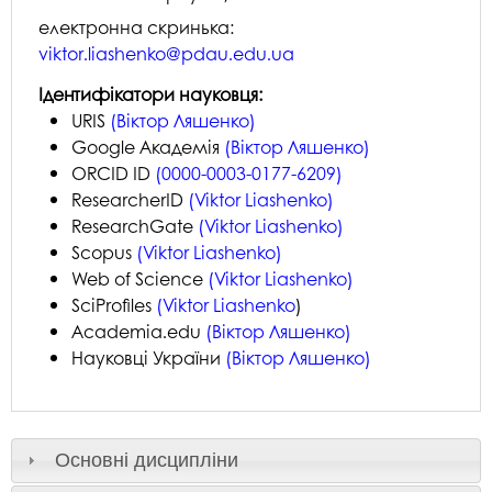
електронна скринька:
viktor.liashenko@pdau.edu.ua
Ідентифікатори науковця:
URIS
(Віктор Ляшенко)
Google Академія
(
Віктор Ляшенко
)
ORCID ID
(
0000-0003-0177-6209
)
ResearcherID
(
Viktor Liashenko
)
ResearchGate
(Viktor Liashenko)
Scopus
(Viktor Liashenko)
Web of Science
(
Viktor Liashenko
)
SciProfiles
(
Viktor Liashenko
)
Academia.edu
(Віктор Ляшенко)
Науковці України
(Віктор Ляшенко)
Основні дисципліни