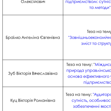
Олексійович
підприємством: сутніс
та методи"
Теза на тему
Браїлко Ангеліна Євгенівна
"Зовнішньоекономічни
зміст та структ
Теза на тему: "
Міждис
природа управлінськог
Зуб Вікторія Вячеславівна
основа ефективного 
підприємств
Теза на тему:
"Аудитор
Куц Вікторія Романівна
сутність, особливост
забезпеченні якості