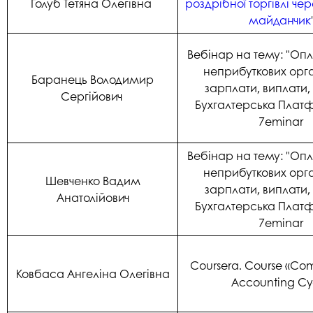
Голуб Тетяна Олегівна
роздрібної торгівлі чер
майданчик
Вебінар на тему: "Опл
неприбуткових орга
Баранець Володимир
зарплати, виплати, 
Сергійович
Бухгалтерська Пла
7eminar
Вебінар на тему: "Опл
неприбуткових орга
Шевченко Вадим
зарплати, виплати, 
Анатолійович
Бухгалтерська Пла
7eminar
Coursera. Course «Com
Ковбаса Ангеліна Олегівна
Accounting Cy