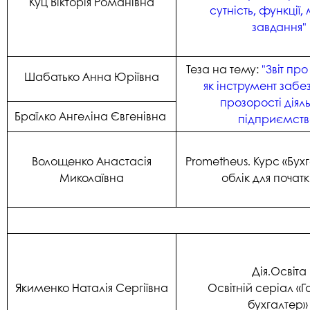
Куц Вікторія Романівна
сутність, функції,
завдання"
Теза на тему:
"Звіт пр
Шабатько Анна Юріївна
як інструмент забе
прозорості діял
Браїлко Ангеліна Євгенівна
підприємств
Волощенко Анастасія
Prometheus. Курс «Бух
Миколаївна
облік для початк
Дія.Освіта
Якименко Наталія Сергіївна
Освітній серіал «
бухгалтер