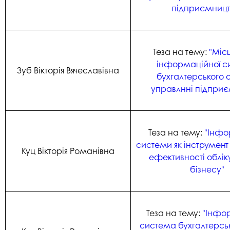
підприємницт
Теза на тему:
"Місц
інформаційної с
Зуб Вікторія Вячеславівна
бухгалтерського о
управлнні підпри
Теза на тему:
"Інфо
системи як інструмент
Куц Вікторія Романівна
ефективності облік
бізнесу"
Теза на тему:
"Інфо
система бухгалтерськ