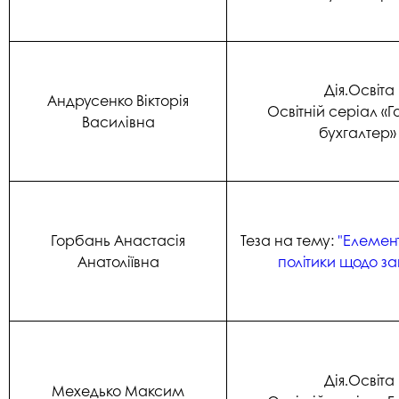
Дія.Освіта
Андрусенко Вікторія
Освітній серіал «
Василівна
бухгалтер
Горбань Анастасія
Теза на тему:
"Елемент
Анатоліївна
політики щодо за
Дія.Освіта
Мехедько Максим