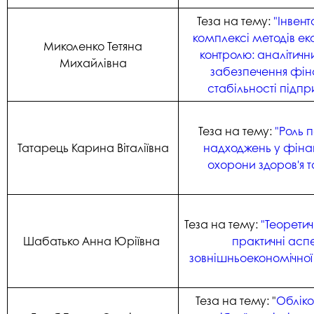
Теза на тему:
"Інвент
комплексі методів ек
Миколенко Тетяна
контролю: аналітичн
Михайлівна
забезпечення фін
стабільності підп
Теза на тему:
"Роль 
Татарець Карина Віталіївна
надходжень у фіна
охорони здоров'я та
Теза на тему:
"Теоретич
Шабатько Анна Юріївна
практичні асп
зовнішньоекономічної 
Теза на тему: "
Обліко