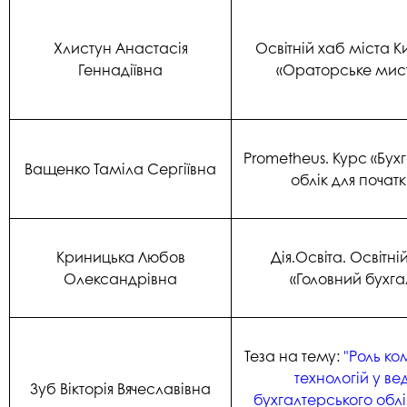
Хлистун Анастасія
Освітній хаб міста К
Геннадіївна
«Ораторське мис
Prometheus. Курс «Бух
Ващенко Таміла Сергіївна
облік для початк
Криницька Любов
Дія.Освіта. Освітні
Олександрівна
«Головний бухга
Теза на тему:
"Роль к
технологій у ве
Зуб Вікторія Вячеславівна
бухгалтерського обл