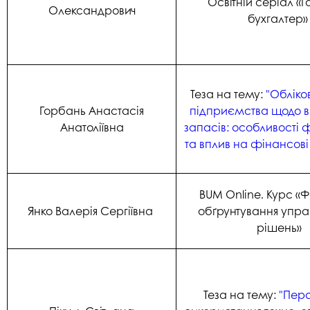
Освітній серіал «
Олександрович
бухгалтер
Теза на тему:
"Обліко
Горбань Анастасія
підприємства щодо 
Анатоліївна
запасів: особливості
та вплив на фінансові
BUM Online. Курс «
Янко Валерія Сергіївна
обґрунтування упра
рішень»
Теза на тему:
"Пер