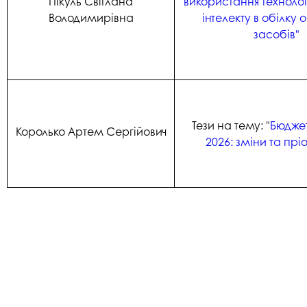
Пікуль Світлана
використання технолог
Володимирівна
інтелекту в обілку 
засобів"
Тези на тему: "
Бюджет
Королько Артем Сергійович
2026: зміни та прі