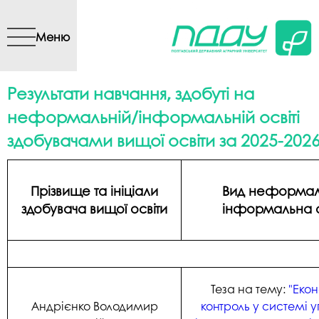
Перейти до основного
вмісту
Меню
Результати навчання, здобуті на
неформальній/інформальній освіті
здобувачами вищої освіти за 2025-202
Прізвище та ініціали
Вид неформал
здобувача вищої освіти
інформальна о
Теза на тему:
"Еко
Андрієнко Володимир
контроль у системі 