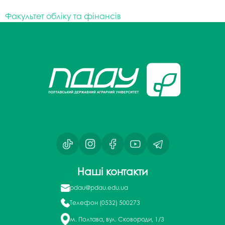
Факультет обліку та фінансів
Наші контакти
pdau@pdau.edu.ua
Телефон
(0532) 500273
м. Полтава, вул. Сковороди, 1/3