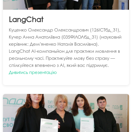
LangChat
Куценко Олександр Олександрович (126ІСТбд_31),
Кучер Анна Анатоліївна (035ФІЛОЛбд_31) (науковий
керівник: Дем’яненко Наталія Василівна).
LangChat AI-компаньйон для практики мовлення в
реальному часі. Практикуйте мову без страху —
спілкуйтеся впевнено з AI, який вас підтримує.
Дивитись презентацію