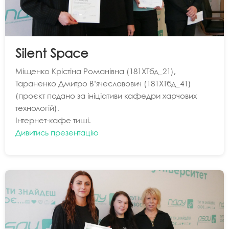
Silent Space
Міщенко Крістіна Романівна (181ХТбд_21),
Тараненко Дмитро В’ячеславович (181ХТбд_41)
(проєкт подано за ініціативи кафедри харчових
технологій).
Інтернет-кафе тиші.
Дивитись презентацію