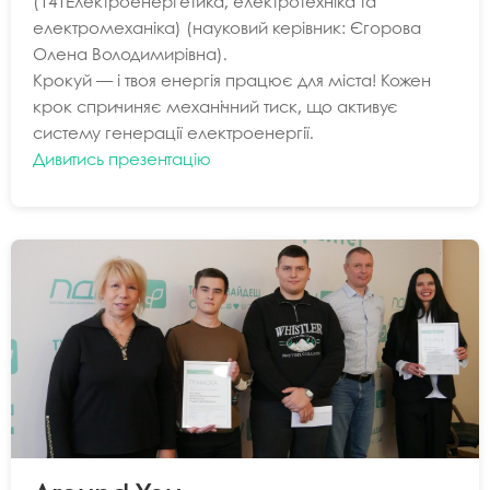
(141Електроенергетика, електротехніка та
електромеханіка) (науковий керівник: Єгорова
Олена Володимирівна).
Крокуй — і твоя енергія працює для міста! Кожен
крок спричиняє механічний тиск, що активує
систему генерації електроенергії.
Дивитись презентацію