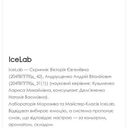
IceLab
IceLab — Скриннік Вікторія Євгеніївна
(204ТВППТбд_42), Андрущенко Андрій Віталійович
(204ТВППТбд_31(1)) (науковий керівник: Кузьменко
Лариса Михайлівна, консультант: Дем’яненко
Наталія Василівна).
Лабораторія Морозива та Майстер-Класів IceLab.
Відвідувач вибирає емоцію, а система пропонує
смак, що відповідає настрою — за кольором,
ароматом, складом