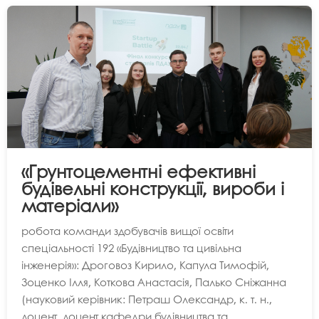
«Грунтоцементні ефективні
будівельні конструкції, вироби і
матеріали»
робота команди здобувачів вищої освіти
спеціальності 192 «Будівництво та цивільна
інженерія»: Дроговоз Кирило, Капула Тимофій,
Зоценко Ілля, Коткова Анастасія, Палько Сніжанна
(науковий керівник: Петраш Олександр, к. т. н.,
доцент, доцент кафедри будівництва та