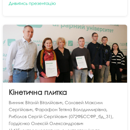
Дивитись презентацію
Кінетична плитка
Винник Віталій Віталійович, Соловей Максим
Сергійович, Фарафон Тетяна Володимирівна,
Риболов Сергій Сергійович (072ФБССФР_бд_31),
Гордієнко Олексій Олександрович