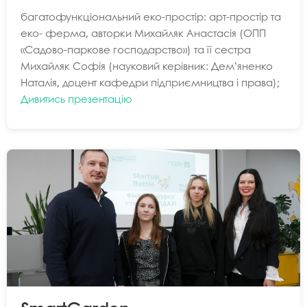
багатофункціональний еко-простір: арт-простір та
еко- ферма, авторки Михайляк Анастасія (ОПП
«Садово-паркове господарство») та її сестра
Михайляк Софія (науковий керівник: Дем’яненко
Наталія, доцент кафедри підприємництва і права);
Дивитись презентацію