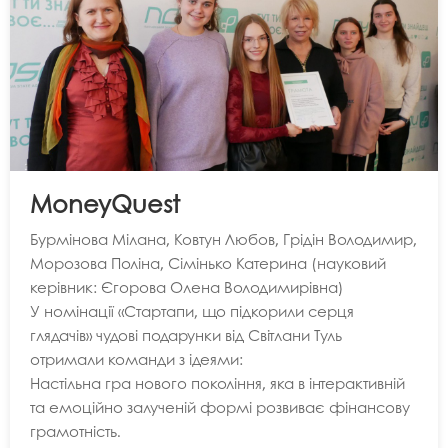
MoneyQuest
Бурмінова Мілана, Ковтун Любов, Грідін Володимир,
Морозова Поліна, Сімінько Катерина (науковий
керівник: Єгорова Олена Володимирівна)
У номінації «Стартапи, що підкорили серця
глядачів» чудові подарунки від Світлани Туль
отримали команди з ідеями:
Настільна гра нового покоління, яка в інтерактивній
та емоційно залученій формі розвиває фінансову
грамотність.