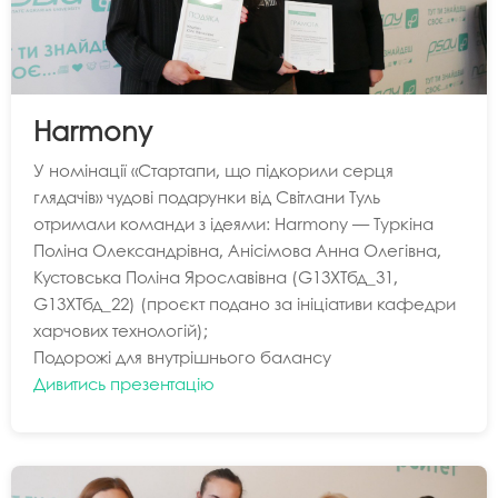
Harmony
У номінації «Стартапи, що підкорили серця
глядачів» чудові подарунки від Світлани Туль
отримали команди з ідеями: Harmony — Туркіна
Поліна Олександрівна, Анісімова Анна Олегівна,
Кустовська Поліна Ярославівна (G13ХТбд_31,
G13ХТбд_22) (проєкт подано за ініціативи кафедри
харчових технологій);
Подорожі для внутрішнього балансу
Дивитись презентацію