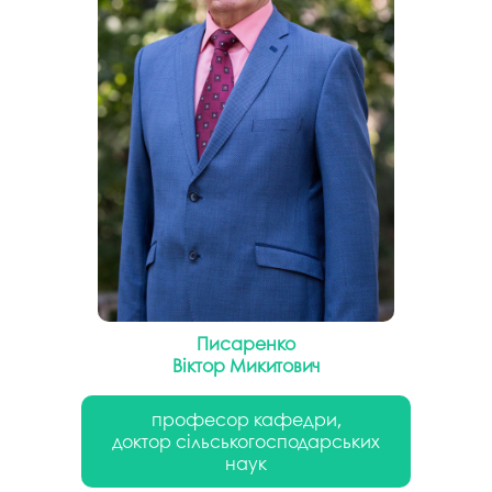
Писаренко
Віктор Микитович
професор кафедри,
доктор сільськогосподарських
наук