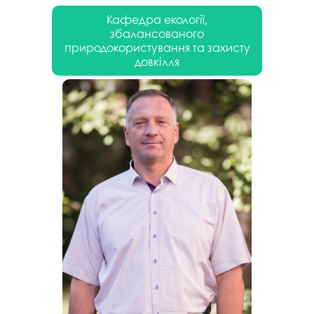
Кафедра екології,
збалансованого
природокористування та захисту
довкілля