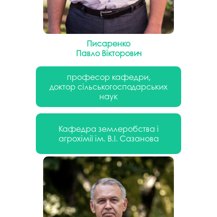
Писаренко
Павло Вікторович
професор кафедри,
доктор сільськогосподарських
наук
Кафедра землеробства і
агрохімії ім. В.І. Сазанова