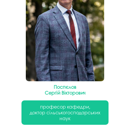
Поспєлов
Сергій Вікторович
професор кафедри,
доктор сільськогосподарських
наук