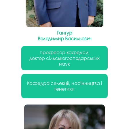
Гангур
Володимир Васильович
професор кафедри,
доктор сільськогосподарських
наук
Кафедра селекції, насінництва і
генетики