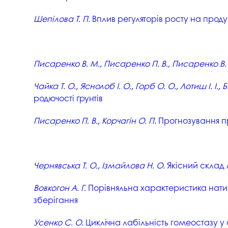
Шепілова Т. П.
Вплив регуляторів росту на продук
Писаренко В. М., Писаренко П. В., Писаренко В. В.
Чайка Т. О., Яснолоб І. О., Горб О. О., Лотиш І. І.
родючості ґрунтів
Писаренко П. В., Корчагін О. П.
Прогнозування пр
Чернявська Т. О., Ізмайлова Н. О.
Якісний склад 
Вовкогон А. Г.
Порівняльна характеристика нативн
зберігання
Усенко С. О.
Циклічна лабільність гомеостазу у