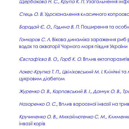
Щербакова Н. С., Крупа К. П.
Узагальнення інфор
Стець О. В.
Удосконалення класичного копроовос
Бородай Є. О., Година В. П.
Поширення та особли
Гончаров С. Л.
Вікова динаміка зараження риб
водах та акваторії Чорного моря півдня України
Євстаф’єва В. О., Горб К. О.
Вплив ектопаразиті
Локес-Крупка Т. П., Цвіліховський М. І.
Клінічні т
цукровим діабетом
Журенко О. В., Карповський В. І., Данчук О. В., Тро
Назаренко О. С.
, Вплив вароозної інвазії на тр
Кручиненко О. В., Михайлютенко С. М., Клименко
інвазії корів