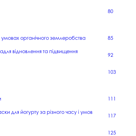
госпдоговірних робіт (послуг)
80
в умовах органічного землеробства
85
задля відновлення та підвищення
92
103
и
111
ки для йогурту за різного часу і умов
117
125