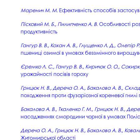
Музеї ПДАУ
Відділ маркетинг
Маренич М. М.
Ефективність способів застосува
Профспілка
Центр впроваджен
4.0
Пісковий М. Б., Пилипченко А. В.
Особливості розв
Асоціація випускників
продуктивність
Психологічна слу
3D тур по університету
Гангур В. В., Кохан А. В., Глущенко Л. Д., Олепір Р. 
Омбудсмен учасн
освітнього проце
Наші контакти
пшениці озимої в умовах беззмінного вирощу
Студентське міст
Публічна інформація
Єремко Л. С., Гангур В. В., Киричок О. О., Сокирк
урожайності посівів гороху
Навчально-науков
Антикорупційна діяльність
Дорадча служба
Грицюк Н. В., Дереча О. А., Бакалова А. В., Склад
Меморіал пам'яті
походження проти фузаріозної кореневої гнилі
Бакалова А. В., Ткаленко Г. М., Грицюк Н. В., Дер
насадженнях смородини чорної в умовах Поліс
Дереча О. А., Грицюк Н. В., Бакалова А. В., Коваль
Житомирської області