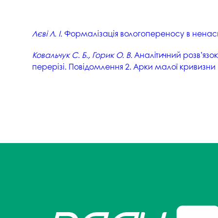
Лєві Л. І.
Формалізація вологопереносу в ненасич
Ковальчук С. Б., Горик О. В.
Аналітичний розв’язо
перерізі. Повідомлення 2. Арки малої кривизни