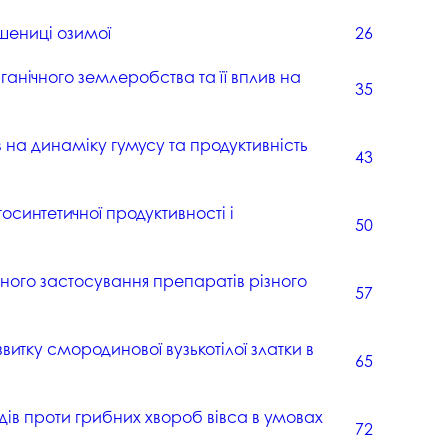
напряму Жан Моне: SuTCom
Аспірантура і докторантура
пшениці озимої
26
рочесність
UniClaD: Erasmus+KA2 /
Наукові підрозділи
xpertise Center «MILK LOCAL
(лабораторії, центри)
/ Інформальна
ганічного землеробства та її вплив на
PRODUCT»
35
Офіс міжнародного
наукового амбасадора
на динаміку гумусу та продуктивність
Добровільні громадські
43
ільність
об’єднання з питань науки
Спеціалізована вчена рада
интетичної продуктивності і
50
ада з якості вищої
Наукові праці
ного застосування препаратів різного
Наукометричні бази
57
нгу та забезпечення
Фахові журнали
витку смородинової вузькотілої златки в
ресильності ПДАУ
65
Міжнародні проєкти
Науково-технічні заходи
ів проти грибних хвороб вівса в умовах
72
Інформація щодо виконання