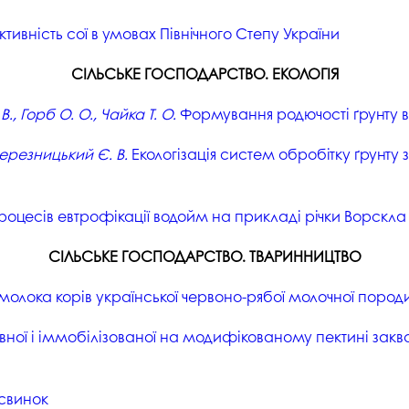
тивність сої в умовах Північного Степу України
СІЛЬСЬКЕ ГОСПОДАРСТВО. ЕКОЛОГІЯ
, Горб О. О., Чайка Т. О.
Формування родючості ґрунту 
, Березницький Є. В.
Екологізація систем обробітку ґрунту 
оцесів евтрофікації водойм на прикладі річки Ворскла
СІЛЬСЬКЕ ГОСПОДАРСТВО. ТВАРИННИЦТВО
молока корів української червоно-рябої молочної пород
ої і іммобілізованої на модифікованому пектині заквас
 свинок