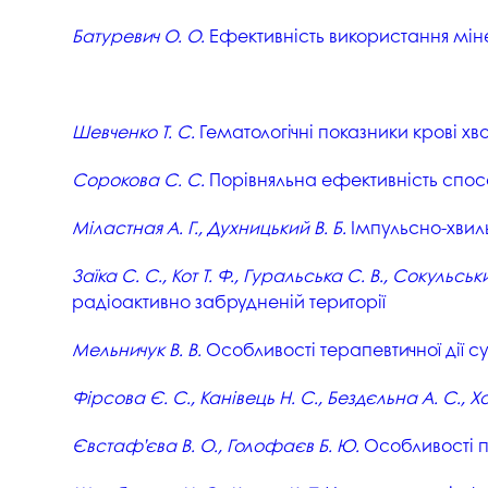
Батуревич О. О.
Ефективність використання мін
Шевченко Т. С.
Гематологічні показники крові хво
Сорокова С. С.
Порівняльна ефективність спосо
Міластная А. Г., Духницький В. Б.
Імпульсно-хвиль
Заїка С. С., Кот Т. Ф., Гуральська С. В., Сокульськи
радіоактивно забрудненій території
Мельничук В. В.
Особливості терапевтичної дії с
Фірсова Є. С., Канівець Н. С., Бездєльна А. С., 
Євстаф’єва В. О., Голофаєв Б. Ю.
Особливості п