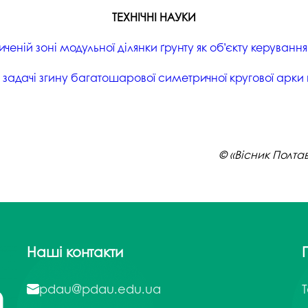
ТЕХНІЧНІ НАУКИ
еній зоні модульної ділянки ґрунту як об’єкту керуванн
к задачі згину багатошарової симетричної кругової арк
© «Вісник Полта
Наші контакти
pdau@pdau.edu.ua