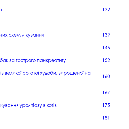
а
132
зних схем лікування
139
146
бак за гострого панкреатиту
152
ів великої рогатої худоби, вирощеної на
160
167
ування уролітіазу в котів
175
181