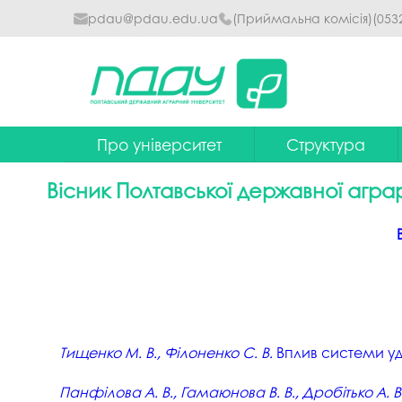
pdau@pdau.edu.ua
(Приймальна комісія)
(053
Про університет
Структура
Ректор
Наглядова рада
Вісник Полтавської державної аграр
Почесні професори
Ректорат
Досягнення
Вчена рада уніве
Сталий розвиток
Факультети та інст
Політики університету
Кафедри
Історія
Коледжі
Тищенко М. В., Філоненко С. В.
Вплив системи уд
Гімн ПДАУ
Бібліотека
Панфілова А. В., Гамаюнова В. В., Дробітько А. В