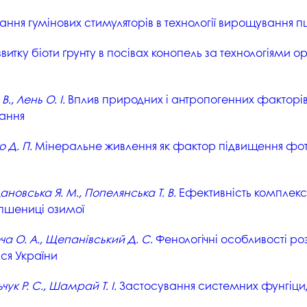
студентського містечка
у
ння гумінових стимуляторів в технології вирощування 
Вступні випробування 2026
Академічна доб
Волонтерський центр "ПУЛЬС"
ня індустрії
E
Неформальна 
итку біоти ґрунту в посівах конопель за технологіями ор
Студентське життя
освіта
жба
Підрозділ з організації виховної
Опитування
та іміджевої діяльності
В., Лень О. І.
Вплив природних і антропогенних факторів 
иків
су
Академічна моб
вання
Спорт
ечко ПДАУ
Акредитація
о Д. П.
Мінеральне живлення як фактор підвищення фотос
Працевлаштування
і центри
Якість освіти, р
Відділ практики і сприяння
освіти
працевлаштуванню
ановська Я. М., Попелянська Т. В.
Ефективність комплекс
Відділ монітори
 пшениці озимої
Скринька довіри
якості освіти
еча О. А., Щепанівський Д. С.
Фенологічні особливості роз
Острівець Прог
ся України
чук Р. С., Шамрай Т. І.
Застосування системних фунгіцид