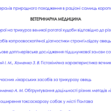
ералів природного походження в раціоні самиць короп
ВЕТЕРИНАРНА МЕДИЦИНА
рої на трихуроз великої рогатої худоби відповідно до рі
бів копроовоскопічної діагностики стронгілоїдозу овець
ове допплерівське дослідження підшлункової залози со
й І. М., Хоменко З. В.
Гістохімічна характеристика яєчник
учасних лікарських засобів за трихурозу овець
Хоменко А. М.
Обґрунтування доцільності різних методів лік
оширення токсаскарозу собак у місті Полтава