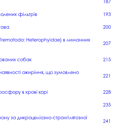
187
олених фільтрів
193
тава
200
(Trematoda: Heterophyidae) в лиманних
207
зованих собак
215
 наявності ожиріння, що зумовлено
221
фосфору в крові корі
228
235
ону за дикроцеліозно-стронгілятозної
241