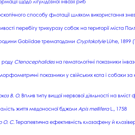
мації щодо лігулідозної інвазії риб
копічного способу флотації шляхом використання знез
вості перебігу трихурозу собак на території міста Пол
 родини Gobiidae трематодами
Cryptokotyle
Lühe, 1899 
в роду
Ctenocephalides
на гематологічні показники інва
а морфометричні показники у свійських кота і собаки за
коз В. О.
Вплив типу вищої нервової діяльності на вміст 
ивалість життя медоносної бджоли
Apis mellifera
L., 1758
 О. С.
Терапевтична ефективність клозафену й клозівер