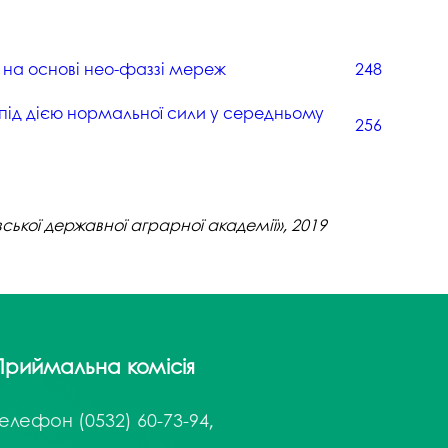
я на основі нео-фаззі мереж
248
и під дією нормальної сили у середньому
256
вської державної аграрної академії», 2019
Приймальна комісія
Телефон
(0532) 60-73-94,