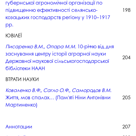
губернської агрономічної організації по
підвищенню ефективності селянсько-
198
козацьких господарств регіону у 1910–1917
рр.
ЮВІЛЕЇ
Писаренко В.М., Опара М.М.
10-річчю від дня
заснування центру історії аграрної науки
204
Державної наукової сільськогосподарської
бібліотеки НААН
ВТРАТИ НАУКИ
Коваленко В.Ф., Сагло О.Ф., Самородов В.М.
Життя, мов спалах… (Пам'яті Ніни Антонівни
205
Мартиненко)
Аннотации
207