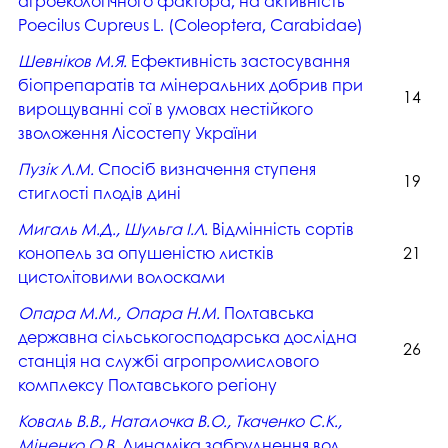
агроекологічного фактора, на активність
Poecilus Cupreus L. (Coleoptera, Carabidae)
Шевніков М.Я.
Ефективність застосування
біопрепаратів та мінеральних добрив при
14
вирощуванні сої в умовах нестійкого
зволоження Лісостепу України
Пузік Л.М.
Спосіб визначення ступеня
19
стиглості плодів дині
Мигаль М.Д., Шульга І.Л.
Відмінність сортів
конопель за опушеністю листків
21
цистолітовими волосками
Опара М.М., Опара Н.М.
Полтавська
державна сільськогосподарська дослідна
26
станція на службі агропромислового
комплексу Полтавського регіону
Коваль В.В., Наталочка В.О., Ткаченко С.К.,
Міненко О.В.
Динаміка забруднення вод