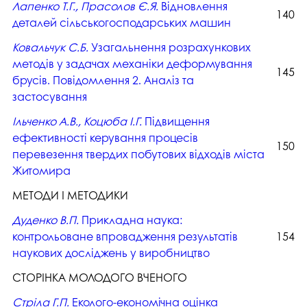
Лапенко Т.Г., Прасолов Є.Я.
Відновлення
140
деталей сільськогосподарських машин
Ковальчук С.Б.
Узагальнення розрахункових
методів у задачах механіки деформування
145
брусів. Повідомлення 2. Аналіз та
застосування
Ільченко А.В., Коцюба І.Г.
Підвищення
ефективності керування процесів
150
перевезення твердих побутових відходів міста
Житомира
МЕТОДИ І МЕТОДИКИ
Дуденко В.П.
Прикладна наука:
контрольоване впровадження результатів
154
наукових досліджень у виробництво
СТОРІНКА МОЛОДОГО ВЧЕНОГО
Стріла Г.П.
Еколого-економічна оцінка