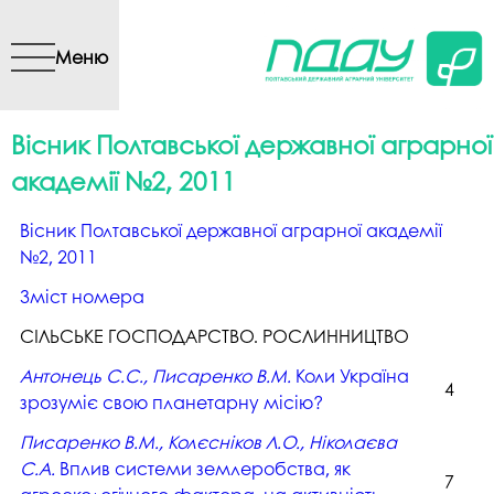
Перейти до основного
вмісту
Меню
Вісник Полтавської державної аграрної
академії №2, 2011
Вісник Полтавської державної аграрної академії
№2, 2011
Зміст номера
СІЛЬСЬКЕ ГОСПОДАРСТВО. РОСЛИННИЦТВО
Антонець С.С., Писаренко В.М.
Коли Україна
4
зрозуміє свою планетарну місію?
Писаренко В.М., Колєсніков Л.О., Ніколаєва
С.А.
Вплив системи землеробства, як
7