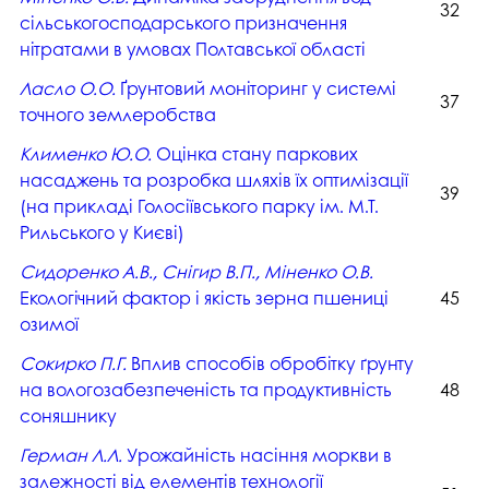
32
сільськогосподарського призначення
нітратами в умовах Полтавської області
Ласло О.О.
Ґрунтовий моніторинг у системі
37
точного землеробства
Клименко Ю.О.
Оцінка стану паркових
насаджень та розробка шляхів їх оптимізації
39
(на прикладі Голосіївського парку ім. М.Т.
Рильського у Києві)
Сидоренко А.В., Снігир В.П., Міненко О.В.
Екологічний фактор і якість зерна пшениці
45
озимої
Сокирко П.Г.
Вплив способів обробітку ґрунту
на вологозабезпеченість та продуктивність
48
соняшнику
Герман Л.Л.
Урожайність насіння моркви в
залежності від елементів технології