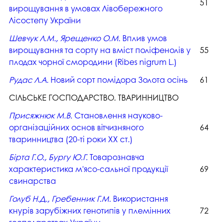
51
вирощування в умовах Лівобережного
Лісостепу України
Шевчук Л.М., Ярещенко О.М.
Вплив умов
вирощування та сорту на вміст поліфенолів у
55
плодах чорної смородини (Ribes nigrum L.)
Рудас Л.А.
Новий сорт помідора Золота осінь
61
СІЛЬСЬКЕ ГОСПОДАРСТВО. ТВАРИННИЦТВО
Присяжнюк М.В.
Становлення науково-
організаційних основ вітчизняного
64
тваринництва (20-ті роки XX ст.)
Бірта Г.О., Бургу Ю.Г.
Товарознавча
характеристика м'ясо-сальної продукції
69
свинарства
Голуб Н.Д., Гребенник Г.М.
Використання
кнурів зарубіжних генотипів у племінних
72