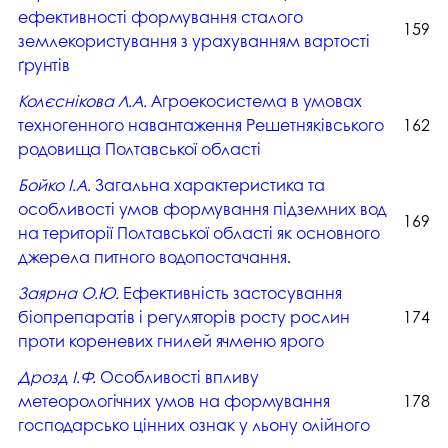
ефективності формування сталого
159
землекористування з урахуванням вартості
ґрунтів
Колєснікова Л.А.
Агроекосистема в умовах
техногенного навантаження Решетняківського
162
родовища Полтавської області
Бойко І.А.
Загальна характеристика та
особливості умов формування підземних вод
169
на території Полтавської області як основного
джерела питного водопостачання
.
Заярна О.Ю.
Ефективність застосування
біопрепаратів і регуляторів росту рослин
174
проти кореневих гнилей ячменю ярого
Дрозд І.Ф.
Особливості впливу
метеорологічних умов на формування
178
господарсько цінних ознак у льону олійного