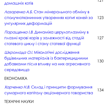
121
домашніх котів
Лазоренко А.Б.
Стан мінерального обміну в
сполучнотканинних утвореннях копит коней за
123
унгулярних деформацій
Паращенко І.В.
Динаміка церулоплазміну в
плазмі крові корів у залежності від стадій
127
статевого циклу і стану статевої функції
Шкромада О.І.
Мікологічні дослідження
будівельних матеріалів із бактерицидними
130
добавками після впливу на них агресивного
середовища
ЕКОНОМІКА
Харченко Н.В.
Склад і принципи формування
134
сумарного капіталу акціонерного товариства
ТЕХНІЧНІ НАУКИ