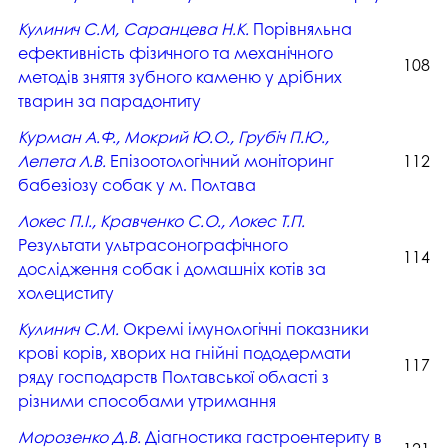
Кулинич С.М, Cаранцева Н.К.
Порівняльна
ефективність фізичного та механічного
108
методів зняття зубного каменю у дрібних
тварин за парадонтиту
Курман А.Ф., Мокрий Ю.О., Грубіч П.Ю.,
Лепета Л.В.
Епізоотологічний моніторинг
112
бабезіозу собак у м. Полтава
Локес П.І., Кравченко С.О., Локес Т.П.
Результати ультрасонографічного
114
дослідження собак і домашніх котів за
холециститу
Кулинич С.М.
Окремі імунологічні показники
крові корів, хворих на гнійні пододермати
117
ряду господарств Полтавської області з
різними способами утримання
Морозенко Д.В.
Діагностика гастроентериту в