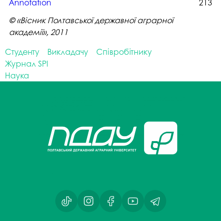
Аnnotation
213
© «Вісник Полтавської державної аграрної
академії», 2011
Студенту
Викладачу
Співробітнику
Журнал SPI
Наука