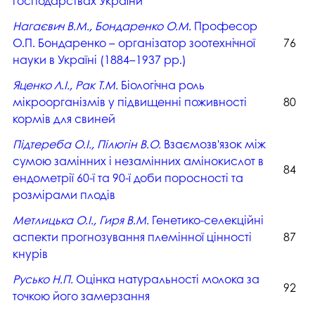
господарствах України
Нагаєвич В.М., Бондаренко О.М.
Професор
О.П. Бондаренко – організатор зоотехнічної
76
науки в Україні (1884–1937 рр.)
Яценко Л.І., Рак Т.М.
Біологічна роль
мікроорганізмів у підвищенні поживності
80
кормів для свиней
Підтереба О.І., Пілюгін В.О.
Взаємозв'язок між
сумою замінних і незамінних амінокислот в
84
ендометрії 60-ї та 90-ї доби поросності та
розмірами плодів
Метлицька О.І., Гиря В.М.
Генетико-селекційні
аспекти прогнозування племінної цінності
87
кнурів
Русько Н.П.
Оцінка натуральності молока за
92
точкою його замерзання