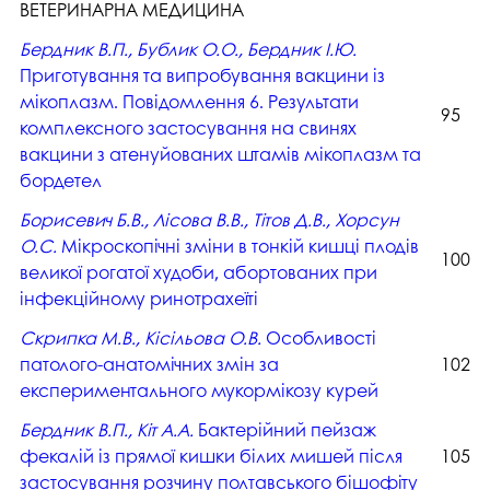
ВЕТЕРИНАРНА МЕДИЦИНА
Бердник В.П., Бублик О.О., Бердник І.Ю.
Приготування та випробування вакцини із
мікоплазм. Повідомлення 6. Результати
95
комплексного застосування на свинях
вакцини з атенуйованих штамів мікоплазм та
бордетел
Борисевич Б.В., Лісова В.В., Тітов Д.В., Хорсун
О.С.
Мікроскопічні зміни в тонкій кишці плодів
100
великої рогатої худоби, абортованих при
інфекційному ринотрахеїті
Скрипка М.В., Кісільова О.В.
Особливості
патолого-анатомічних змін за
102
експериментального мукормікозу курей
Бердник В.П., Кіт А.А.
Бактерійний пейзаж
фекалій із прямої кишки білих мишей після
105
застосування розчину полтавського бішофіту