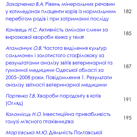
Захарченко В.А.
Рівень мінеральних речовин
у котиледонах плаценти корів із нормальним
182
перебігом родів і при затриманні посліду
Канівець Н.С.
Активність амілази слини за
185
виразкової хвороби язика у телят
Атаманчук О.В.
Частота виділення культур
сальмонел і золотистого стафілококу за
результатами аналізу звітів ветеринарної та
187
гуманної медицини Одеської області за
2005–2008 роки. Повідомлення 1. Результати
аналізу звітності ветеринарної медицини
Портянко Т.В.
Хвороби пародонту в котів
191
(Огляд)
Коломієць Н.О.
Інвестиційна привабливість
195
галузі м'ясного птахівництва
Мар'євська М.Ю.
Діяльність Полтавської