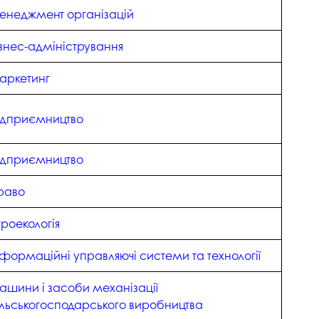
енеджмент організацій
ізнес-адміністрування
аркетинг
ідприємництво
ідприємництво
раво
гроекологія
нформаційні управляючі системи та технології
ашини і засоби механізації
ільськогосподарського виробництва