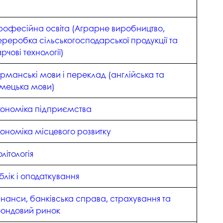
рофесійна освіта (Аграрне виробництво,
ереробка сільськогосподарської продукції та
рчові технології)
ерманські мови і переклад (англійська та
імецька мови)
кономіка підприємства
кономіка місцевого розвитку
літологія
блік і оподаткування
інанси, банківська справа, страхування та
ондовий ринок