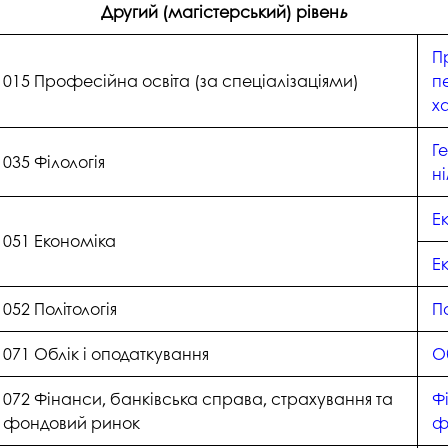
Другий (магістерський) рівен
ь
П
015 Професійна освіта (за спеціалізаціями)
п
ха
Г
035 Філологія
н
Е
051 Економіка
Е
052 Політологія
По
071 Облік і оподаткування
О
072 Фінанси, банківська справа, страхування та
Ф
фондовий ринок
ф