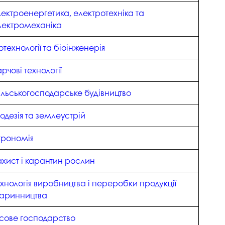
лектроенергетика, електротехніка та
лектромеханіка
отехнології та біоінженерія
рчові технології
ільськогосподарське будівництво
еодезія та землеустрій
грономія
ахист і карантин рослин
ехнологія виробництва і переробки продукції
варинництва
ісове господарство