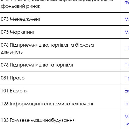
Ф
фондовий ринок
073 Менеджмент
М
075 Маркетинг
М
076 Підприємництво, торгівля та біржова
П
діяльність
076 Підприємництво та торгівля
П
081 Право
П
101 Екологія
Ек
126 Інформаційні системи та технології
І
М
133 Галузеве машинобудування
в