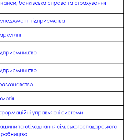
госпдоговірних робіт (послуг)
інанси, банківська справа та страхування
енеджмент підприємства
аркетинг
ідприємництво
ідприємництво
равознавство
ологія
нформаційні управляючі системи
ашини та обладнання сільськогосподарського
иробництва