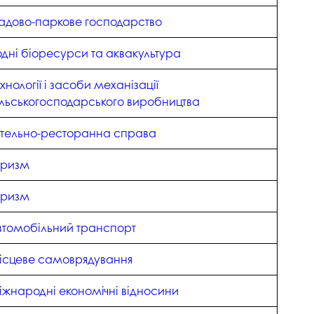
адово-паркове господарство
одні біоресурси та аквакультура
хнології і засоби механізації
ільськогосподарського виробництва
отельно-ресторанна справа
уризм
уризм
втомобільний транспорт
ісцеве самоврядування
іжнародні економічні відносини