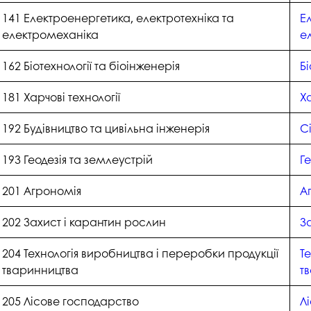
141 Електроенергетика, електротехніка та
Е
електромеханіка
е
162 Біотехнології та біоінженерія
Бі
181 Харчові технології
Ха
192 Будівництво та цивільна інженерія
С
193 Геодезія та землеустрій
Г
201 Агрономія
А
202 Захист і карантин рослин
З
204 Технологія виробництва і переробки продукції
Т
тваринництва
т
205 Лісове господарство
Л