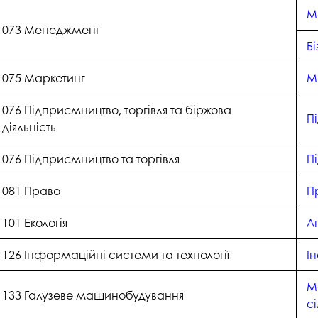
М
073 Менеджмент
Б
075 Маркетинг
М
076 Підприємництво, торгівля та біржова
П
діяльність
076 Підприємництво та торгівля
П
081 Право
П
101 Екологія
А
126 Інформаційні системи та технології
І
М
133 Галузеве машинобудування
с