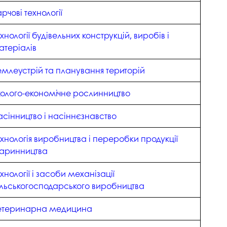
рчові технології
хнології будівельних конструкцій, виробів і
атеріалів
емлеустрій та планування територій
колого-економічне рослинництво
асінництво і насіннєзнавство
ехнологія виробництва і переробки продукції
варинництва
хнології і засоби механізації
ільськогосподарського виробництва
етеринарна медицина