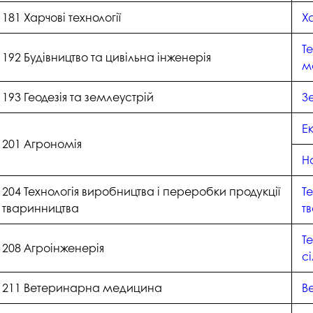
181 Харчові технології
Ха
Те
192 Будівництво та цивільна інженерія
м
193 Геодезія та землеустрій
З
Е
201 Агрономія
Н
204 Технологія виробництва і переробки продукції
Т
тваринництва
т
Те
208 Агроінженерія
с
211 Ветеринарна медицина
В