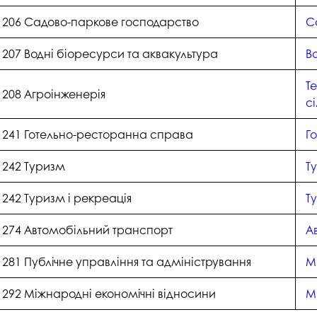
206 Садово-паркове господарство
С
207 Водні біоресурси та аквакультура
В
Те
208 Агроінженерія
с
241 Готельно-ресторанна справа
Г
242 Туризм
Т
242 Туризм і рекреація
Т
274 Автомобільний транспорт
А
281 Публічне управління та адміністрування
М
292 Міжнародні економічні відносини
М