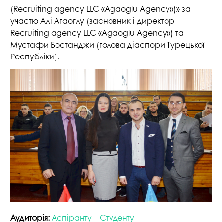
(Recruiting agency LLC «Agaoglu Agency»)» за
участю Алі Агаоглу (засновник і директор
Recruiting agency LLC «Agaoglu Agency») та
Мустафи Бостанджи (голова діаспори Турецької
Республіки).
Аудиторія:
Аспіранту
Студенту