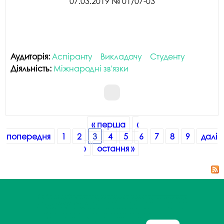
07.03.2019 № 01/07-03
Аудиторія:
Аспіранту
Викладачу
Студенту
Діяльність:
Міжнародні зв'язки
Сторінки
« перша
‹
попередня
1
2
3
4
5
6
7
8
9
далі
›
остання »