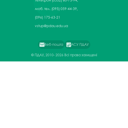
Телефон
(0532) 60-73-94,
моб. тел. (095) 059-44-39,
(096) 175-63-21
vstup@pdau.edu.ua
Веб-пошта
АСУ ПДАУ
© ПДАУ, 2010-
2026 Всі права захищені