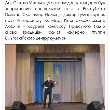
Дня Святого Миколая. Для проведення концерту був
запрошений спеціальний гість з Республіки
Польща Славомир Немець, доктор гуманітарних
наук Університету ім. Марії Кюрі Склодовської в
Любліні - лауреат конкурсу Польського Радіо
«Нова традиція», соліст камерної гпуппи
Більгорайского центру культури.