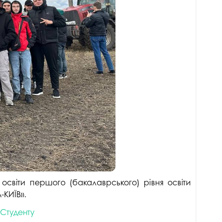
госпдоговірних робіт (послуг)
освіти першого (бакалаврського) рівня освіти
-КИЇВ».
Студенту