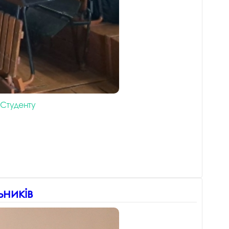
Студенту
ьників