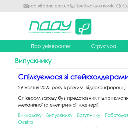
pdau@pdau.edu.ua
(Приймальна комісія)
(053
Про університет
Структура
Ректор
Наглядова рада
Випускнику
Почесні професори
Ректорат
Спілкуємося зі стейкхолдерам
Досягнення
Вчена рада уніве
29 жовтня 2025 року в режимі відеоконференції 
Сталий розвиток
Факультети та інст
Спікером заходу був представник підприємств
Політики університету
Кафедри
механічної та електричної інженерії.
Історія
Коледжі
Викладачу
Випускнику
Вступнику
Роботода
Гімн ПДАУ
Бібліотека
Освіта