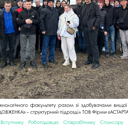
хнологічного факультету разом зі здобувачами вищої 
ДОВЖЕНКА» – структурний підрозділ ТОВ Фірми «АСТАРТА
Вступнику
Роботодавцю
Співробітнику
Спонсору