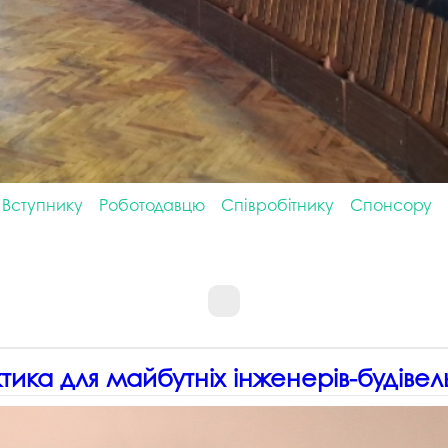
Вступнику
Роботодавцю
Співробітнику
Спонсору
ктика для майбутніх інженерів-будівел