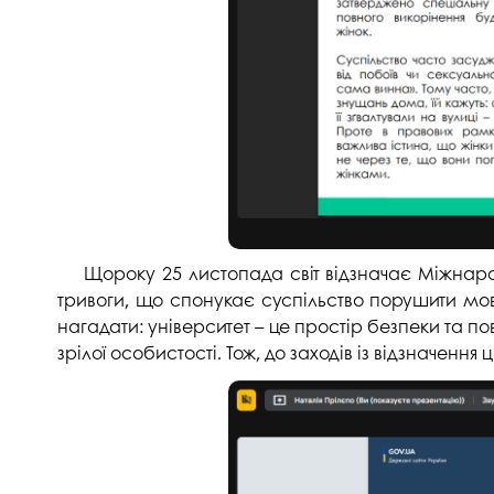
Музеї ПДАУ
Відділ маркетинг
Профспілка
Центр впроваджен
4.0
Асоціація випускників
Психологічна слу
3D тур по університету
Омбудсмен учасн
освітнього проце
Наші контакти
Студентське міст
Публічна інформація
Навчально-науков
Антикорупційна діяльність
Щороку 25 листопада світ відзначає Міжна
тривоги, що спонукає суспільство порушити мов
Дорадча служба
Меморіал пам'яті
нагадати: університет – це простір безпеки та 
зрілої особистості. Тож, до заходів із відзначення