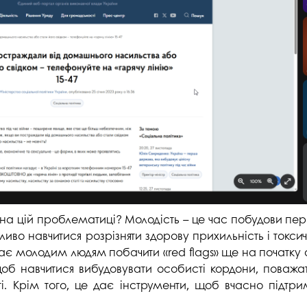
 на цій проблематиці? Молодість – це час побудови п
иво навчитися розрізняти здорову прихильність і токсичн
 молодим людям побачити «red flags» ще на початку спі
об навчитися вибудовувати особисті кордони, поважат
і. Крім того, це дає інструменти, щоб вчасно підтрим