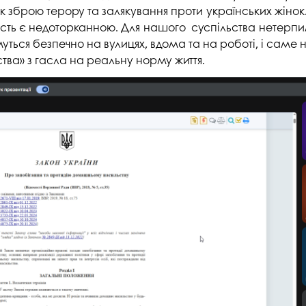
к зброю терору та залякування проти українських жінок
ність є недоторканною. Для нашого суспільства нетерпи
муться безпечно на вулицях, вдома та на роботі, і саме
тва» з гасла на реальну норму життя.