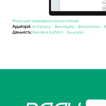
Факультет інженерно-технологічний
Аудиторія:
Аспіранту
Викладачу
Випускнику
В
Діяльність:
Виховна робота
Культура