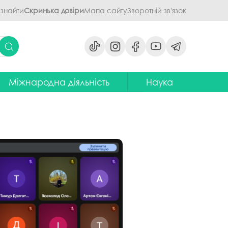
 знайти
Скринька довіри
Мапа сайту
Зворотній зв'язок
Міжнародна діяльність
Наука
ми
ідділ міжнародних зв'язків
Наукова діяльність ПДАУ
их дисциплін
Центр міжнародної освіти
Напрями наукової діяльності -
наукові школи
я обговорення
ентр європейської освіти та
іноземних мов
ЦККНО
ого процесу
тратегія інтернаціоналізації
Стартап-школа «ПроБізнес»
ПДАУ до 2030 року
світню діяльність
Інформаційно-
Паралельний європейський
консультаційний центр
говорення
диплом. Навчання в Польші
міжнародного методичного
кументів
забезпечення
Проєкт програми Еразмус+,
яги