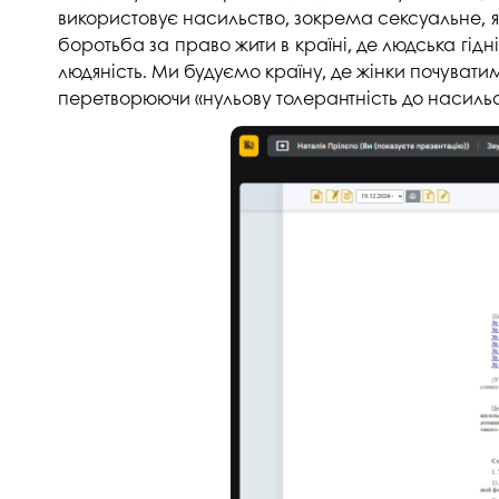
використовує насильство, зокрема сексуальне, я
боротьба за право жити в країні, де людська гід
людяність. Ми будуємо країну, де жінки почувати
перетворюючи «нульову толерантність до насильс