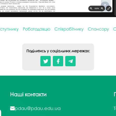
ступнику
Роботодавцю
Співробітнику
Спонсору
С
Поділитись у соціальних мережах:
Наші контакти
pdau@pdau.edu.ua