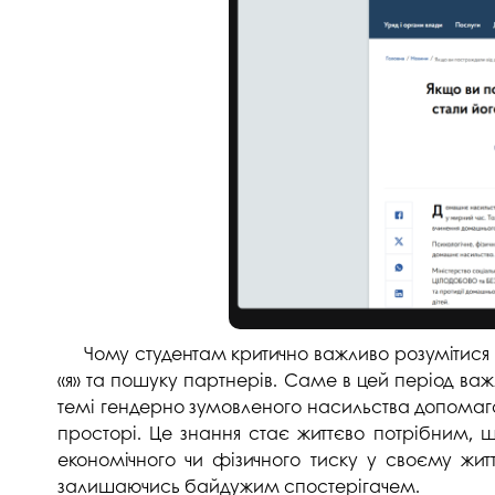
Чому студентам критично важливо розумітися
«я» та пошуку партнерів. Саме в цей період важл
темі гендерно зумовленого насильства допомагає
просторі. Це знання стає життєво потрібним, щ
економічного чи фізичного тиску у своєму житт
залишаючись байдужим спостерігачем.