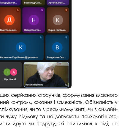
госпдоговірних робіт (послуг)
ерших серйозних стосунків, формування власного
ий контроль, кохання і залежність. Обізнаність у
лкування, чи то в реальному житті, чи в онлайн-
и чужу відмову та не допускати психологічного,
ати друга чи подругу, які опинилися в біді, не