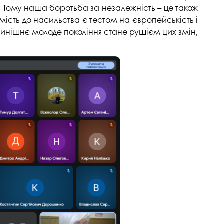
. Тому наша боротьба за незалежність – це також
мість до насильства є тестом на європейськість і
 нинішнє молоде покоління стане рушієм цих змін,