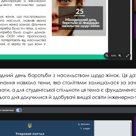
студентського містечка
у
Вступні випробування 2026
Академічна доб
Волонтерський центр "ПУЛЬС"
ня індустрії
E
Неформальна 
Студентське життя
освіта
жба
Підрозділ з організації виховної
Опитування
та іміджевої діяльності
иків
су
Академічна моб
Спорт
ечко ПДАУ
Акредитація
Працевлаштування
і центри
Якість освіти, р
родний день боротьби з насильством щодо жінок. Ця
Відділ практики і сприяння
освіти
чання навколо теми, яка століттями залишалася за за
працевлаштуванню
поваги, а для студентської спільноти ця тема є фунда
Відділ монітори
Скринька довіри
якості освіти
 цього дня долучилися й здобувачі вищої освіти інженерно
Острівець Прог