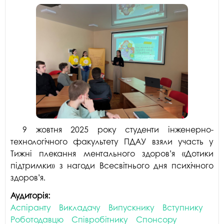
9 жовтня 2025 року студенти інженерно-
технологічного факультету ПДАУ взяли участь у
Тижні плекання ментального здоров’я «Дотики
підтримки» з нагоди Всесвітнього дня психічного
здоров’я.
Аудиторія:
Аспіранту
Викладачу
Випускнику
Вступнику
Роботодавцю
Співробітнику
Спонсору