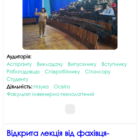
Аудиторія:
Аспіранту
Викладачу
Випускнику
Вступнику
Роботодавцю
Співробітнику
Спонсору
Студенту
Діяльність:
Наука
Освіта
Факультет інженерно-технологічний
Відкрита лекція від фахівця-