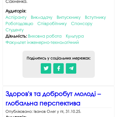
Сахненка.
р
Аудиторія:
Аспіранту
Викладачу
Випускнику
Вступнику
Роботодавцю
Співробітнику
Спонсору
Студенту
Діяльність:
Виховна робота
Культура
Факультет інженерно-технологічний
Поділитись у соціальних мережах:
Здоров'я та добробут молоді –
глобальна перспектива
Опубліковано:
Іванов Олег
у
пт, 31.10.25
.