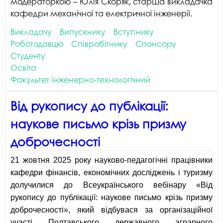
модераторкою – Юлія Скоряк, старша викладачка
кафедри механічної та електричної інженерії.
Викладачу
Випускнику
Вступнику
Роботодавцю
Співробітнику
Спонсору
Студенту
Освіта
Факультет інженерно-технологічний
Від рукопису до публікації:
наукове письмо крізь призму
доброчесності
21 жовтня 2025 року науково-педагогічні працівники
кафедри фінансів, економічних досліджень і туризму
долучилися до Всеукраїнського вебінару
«Від
рукопису до публікації: наукове письмо крізь призму
доброчесності»
, який відбувася за організаційної
участі Полтавського державного аграрного