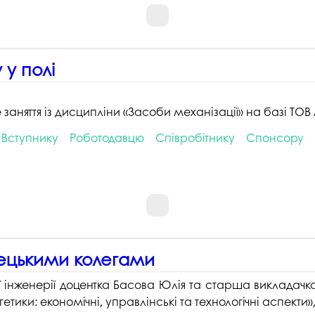
 у полі
не заняття із дисципліни «Засоби механізації» на базі Т
Вступнику
Роботодавцю
Співробітнику
Спонсору
мецькими колегами
 інженерії доцентка Басова Юлія та старша викладачк
тики: економічні, управлінські та технологічні аспекти»,