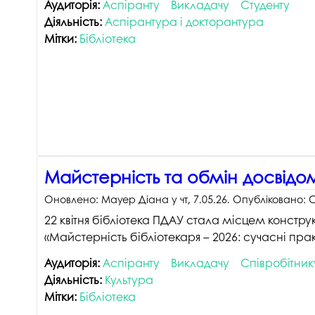
Аудиторія:
Аспіранту
Викладачу
Студенту
Музеї ПДАУ
Відділ маркетинг
Діяльність:
Аспірантура і докторантура
Профспілка
Центр впроваджен
Мітки:
Бібліотека
4.0
Асоціація випускників
Психологічна слу
3D тур по університету
Омбудсмен учасн
освітнього проце
Наші контакти
Студентське міст
Публічна інформація
Навчально-науков
Антикорупційна діяльність
Майстерність та обмін досвідом
Дорадча служба
Меморіал пам'яті
Оновлено:
Мауер Діана
у
чт, 7.05.26
. Опубліковано:
С
22 квітня бібліотека ПДАУ стала місцем конструк
«Майстерність бібліотекаря – 2026: сучасні прак
Аудиторія:
Аспіранту
Викладачу
Співробітник
Діяльність:
Культура
Мітки:
Бібліотека