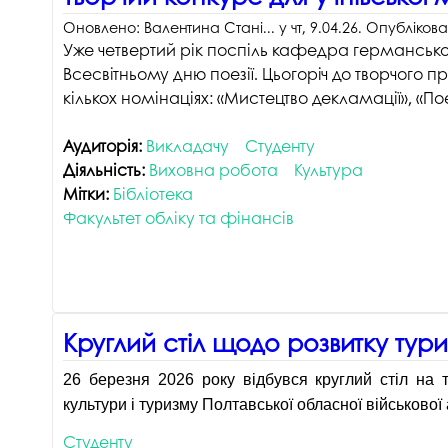
Оновлено:
Валентина Стані...
у
чт, 9.04.26
. Опубліков
Уже четвертий рік поспіль кафедра германської 
Всесвітньому дню поезії. Цьогоріч до творчого 
кількох номінаціях: «Мистецтво декламації», «П
Аудиторія:
Викладачу
Студенту
Діяльність:
Виховна робота
Культура
Мітки:
Бібліотека
Факультет обліку та фінансів
Круглий стіл щодо розвитку тур
26 березня 2026 року відбувся круглий стіл на 
культури і туризму Полтавської обласної військової 
Студенту