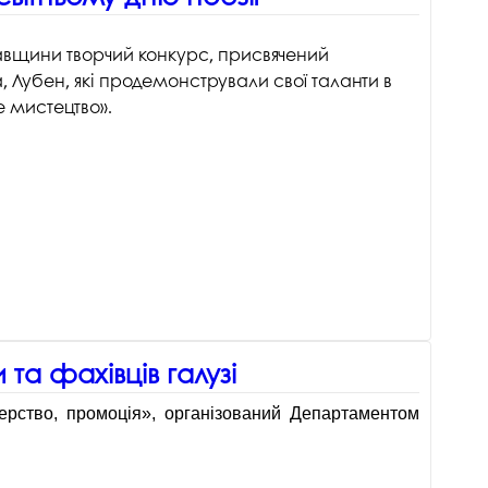
лтавщини творчий конкурс, присвячений
, Лубен, які продемонстрували свої таланти в
е мистецтво».
та фахівців галузі
нерство, промоція», організований Департаментом