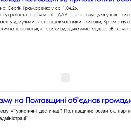
ано:
Сергій Крамаренко
у
ср, 1.04.26
.
і української філології ПДАУ організовує для учнів По
проєкту долучилися старшокласники Полтави, Кременчука
оетична творчість», «Перекладацьке мистецтво», «Вокальн
изму на Полтавщині об’єднав громади 
тему «Туристичні дестинації Полтавщини: розвиток, парт
адміністрації.