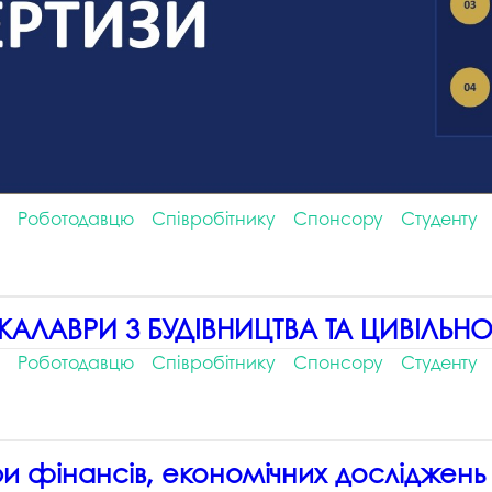
Роботодавцю
Співробітнику
Спонсору
Студенту
ЛАВРИ З БУДІВНИЦТВА ТА ЦИВІЛЬНОЇ 
Роботодавцю
Співробітнику
Спонсору
Студенту
и фінансів, економічних досліджень 