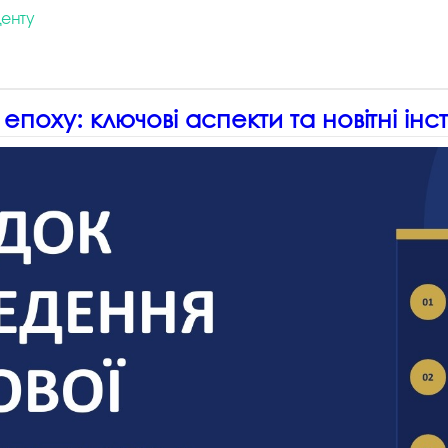
енту
поху: ключові аспекти та новітні інс