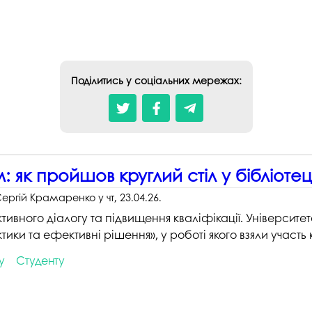
студентського містечка
у
Вступні випробування 2026
Академічна доб
Волонтерський центр "ПУЛЬС"
ня індустрії
E
Неформальна 
Студентське життя
освіта
жба
Поділитись у соціальних мережах:
Підрозділ з організації виховної
Опитування
та іміджевої діяльності
иків
су
Академічна моб
Спорт
ечко ПДАУ
Акредитація
Працевлаштування
і центри
Якість освіти, р
: як пройшов круглий стіл у бібліоте
Відділ практики і сприяння
освіти
працевлаштуванню
ергій Крамаренко
у
чт, 23.04.26
.
Відділ монітори
тивного діалогу та підвищення кваліфікації. Університе
Скринька довіри
якості освіти
тики та ефективні рішення», у роботі якого взяли участь 
Острівець Прог
у
Студенту