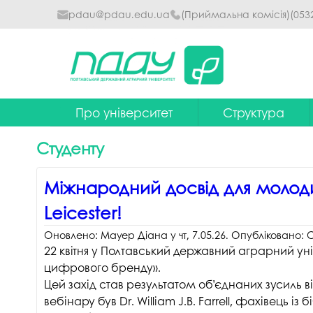
pdau@pdau.edu.ua
(Приймальна комісія)
(053
Про університет
Структура
Ректор
Наглядова рада
Студенту
Почесні професори
Ректорат
Міжнародний досвід для молодих
Досягнення
Вчена рада уніве
Leicester!
Сталий розвиток
Факультети та інст
Оновлено:
Мауер Діана
у
чт, 7.05.26
. Опубліковано:
С
Політики університету
Кафедри
22 квітня у Полтавський державний аграрний ун
цифрового бренду».
Історія
Коледжі
Цей захід став результатом об’єднаних зусиль ві
Гімн ПДАУ
Бібліотека
вебінару був Dr. William J.B. Farrell, фахівець і