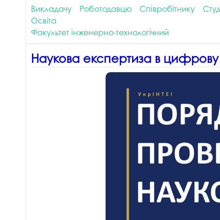
Викладачу
Роботодавцю
Співробітнику
Студ
Освіта
Факультет інженерно-технологічний
Наукова експертиза в цифрову е