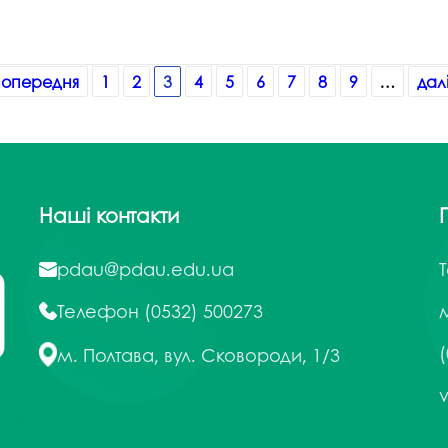
 попередня
1
2
3
4
5
6
7
8
9
…
далі
Наші контакти
pdau@pdau.edu.ua
Телефон
(0532) 500273
м
(
м. Полтава, вул. Сковороди, 1/3