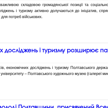
важливою складовою громадянської позиції та соціальної
іджень і туризму активно долучаються до ініціатив, спр
 для потреб військових.
 досліджень і туризму розширює пар
ів, економічних досліджень і туризму Полтавського держа
університету – Полтавського художнього музею (галереї ми
 молоді Полтавщини, присвячений Всес