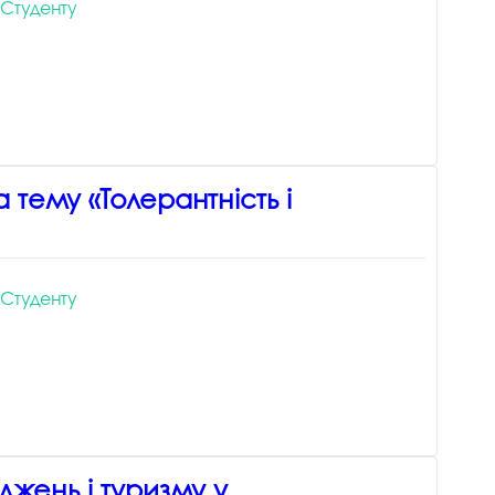
Студенту
а тему «Толерантність і
Студенту
джень і туризму у