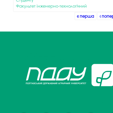
Факультет інженерно-технологічний
Сторінки
« перша
‹ попе