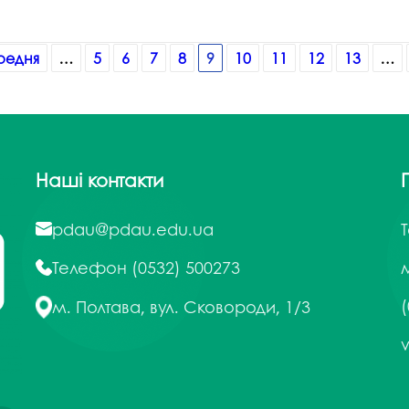
редня
…
5
6
7
8
9
10
11
12
13
…
Наші контакти
pdau@pdau.edu.ua
Телефон
(0532) 500273
м
(
м. Полтава, вул. Сковороди, 1/3