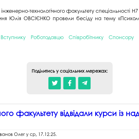
у інженерно-технологічного факультету спеціальності Н7
ня Юлія ОВСІЄНКО провели бесіду на тему «Психологіч
Вступнику
Роботодавцю
Співробітнику
Спонсору
Поділитись у соціальних мережах:
ого факультету відвідали курси із н
Іванов Олег
у
ср, 17.12.25
.