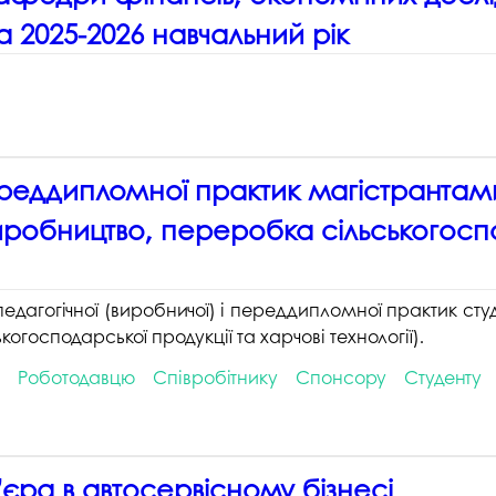
 2025-2026 навчальний рік
а переддипломної практик магістрантам
робництво, переробка сільськогоспод
 із педагогічної (виробничої) і переддипломної практик 
господарської продукції та харчові технології).
Роботодавцю
Співробітнику
Спонсору
Студенту
’єра в автосервісному бізнесі