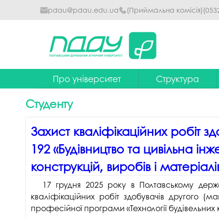
pdau@pdau.edu.ua
(Приймальна комісія)
(053
Про університет
Структура
Ректор
Наглядова рада
Студенту
Почесні професори
Ректорат
Захист кваліфікаційних робіт зд
Досягнення
Вчена рада уніве
192 «Будівництво та цивільна ін
Сталий розвиток
Факультети та інст
конструкцій, виробів і матеріалів
Політики університету
Кафедри
17 грудня 2025 року в Полтавському держ
Історія
Коледжі
кваліфікаційних робіт здобувачів другого (маг
професійної програми «Технології будівельних к
Гімн ПДАУ
Бібліотека