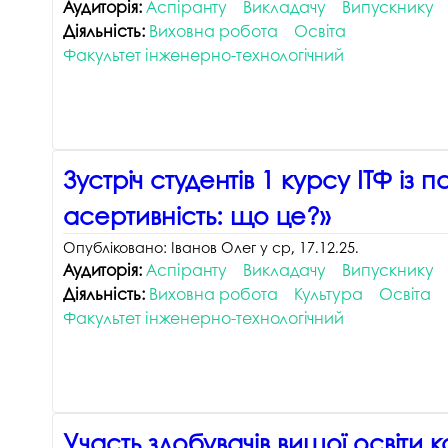
Аудиторія:
Аспіранту
Викладачу
Випускнику
Діяльність:
Виховна робота
Освіта
Факультет інженерно-технологічний
Зустріч студентів 1 курсу ІТФ із
асертивність: що це?»
Опубліковано:
Іванов Олег
у
ср, 17.12.25
.
Аудиторія:
Аспіранту
Викладачу
Випускнику
Діяльність:
Виховна робота
Культура
Освіта
Факультет інженерно-технологічний
Участь здобувачів вищої освіти