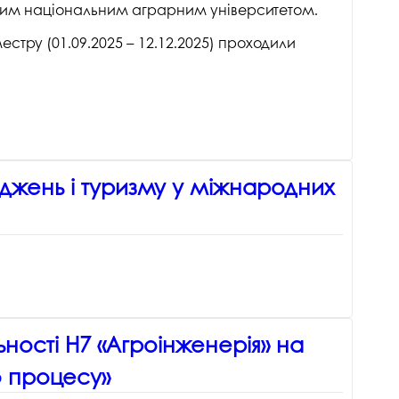
госпдоговірних робіт (послуг)
ким національним аграрним університетом.
естру (01.09.2025 – 12.12.2025) проходили
іджень і туризму у міжнародних
ьності Н7 «Агроінженерія» на
го процесу»