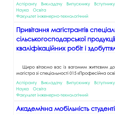
Аспіранту
Викладачу
Випускнику
Вступнику
Музеї ПДАУ
Відділ маркетинг
Наука
Освіта
Профспілка
Центр впроваджен
Факультет інженерно-технологічний
4.0
Асоціація випускників
Привітання магістрантів спеці
Психологічна слу
3D тур по університету
сільськогосподарської продукції
Омбудсмен учасн
освітнього проце
Наші контакти
кваліфікаційних робіт і здобутт
Студентське міст
Публічна інформація
Навчально-науков
Антикорупційна діяльність
Щиро вітаємо вас із вагомим життєвим дос
Дорадча служба
Меморіал пам'яті
магістра зі спеціальності 015 «Професійна осві
Аспіранту
Викладачу
Випускнику
Вступнику
Наука
Освіта
Факультет інженерно-технологічний
Академічна мобільність студенті