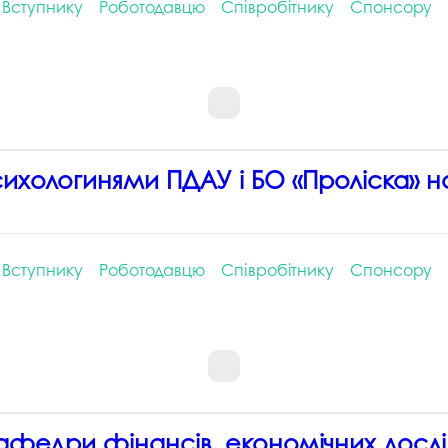
Вступнику
Роботодавцю
Співробітнику
Спонсору
 психологинями ПДАУ і БО «Проліска» н
Вступнику
Роботодавцю
Співробітнику
Спонсору
 кафедри фінансів, економічних дослі