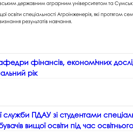
тавським державним аграрним університетом та Сумсь
ї освіти спеціальності Агроінженерія, які протягом сем
изнання результатів навчання.
 кафедри фінансів, економічних досл
альний рік
ої служби ПДАУ зі студентами спеціал
бувачів вищої освіти під час освітньо