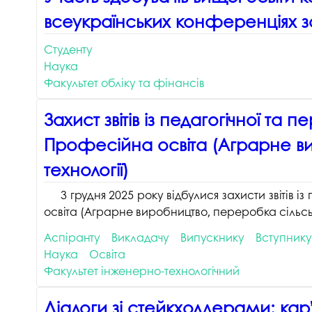
всеукраїнських конференціях за
Студенту
Наука
Факультет обліку та фінансів
Захист звітів із педагогічної т
Професійна освіта (Аграрне ви
технології)
3 грудня 2025 року відбулися захисти звітів
освіта (Аграрне виробництво, переробка сільсько
Аспіранту
Викладачу
Випускнику
Вступнику
Наука
Освіта
Факультет інженерно-технологічний
Діалоги зі стейкхолдерами: кар