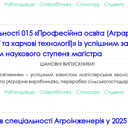
студентського містечка
Роботодавцю
Співробітнику
Спонсору
Студенту
у
Вступні випробування 2026
Академічна доб
Волонтерський центр "ПУЛЬС"
ня індустрії
E
Неформальна 
Студентське життя
освіта
альності 015 «Професійна освіта (Аг
жба
Підрозділ з організації виховної
Опитування
та іміджевої діяльності
 та харчові технології)» із успішним 
иків
су
Академічна моб
ям наукового ступеня магістра
Спорт
ечко ПДАУ
Акредитація
Працевлаштування
ШАНОВНІ ВИПУСКНИКИ!
і центри
Якість освіти, р
Відділ практики і сприяння
освіти
ягненням – успішним захистом магістерських кваліфі
працевлаштуванню
та (Аграрне виробництво, переробка сільськогосподарськ
Відділ монітори
Скринька довіри
якості освіти
Роботодавцю
Співробітнику
Спонсору
Студенту
Острівець Прог
в спеціальності Агроінженерія у 2025