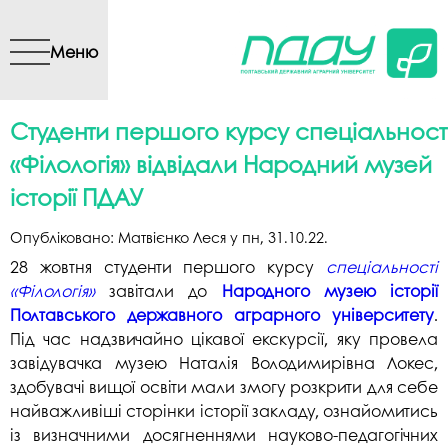
Перейти до основного
вмісту
Меню
Студенти першого курсу спеціальност
«Філологія» відвідали Народний музей
історії ПДАУ
Опубліковано:
Матвієнко Леся
у
пн, 31.10.22
.
28 жовтня студенти першого курсу
спеціальності
«Філологія»
завітали до
Народного музею історії
Полтавського державного аграрного університету
.
Під час надзвичайно цікавої екскурсії, яку провела
завідувачка музею Наталія Володимирівна Локес,
здобувачі вищої освіти мали змогу розкрити для себе
найважливіші сторінки історії закладу, ознайомитись
із визначними досягненнями науково-педагогічних