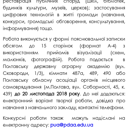
реставрація публічних споруд (шкіл, бібліотек,
будинків культури, музеїв, церков); застосування
цифрових технологій в житті громади (навчання,
конкурси, громадські обговорення, консультування,
інформування) тощо.
Робота виконується у формі пояснювальної записки
обсягом до 15 сторінок (формат А-4) з
використанням прийомів візуалізації (схем,
малюнків, фотографій). Робота подається в
Полтавську державну аграрну академію (вул.
Сковороди, 1/3), кімнати 487а, 489, 490 або
Полтавську обласну асоціації органів місцевого
самоврядування (м.Полтава, вул. Соборності, 45, к.
439)
до 20 листопада
2018 року
. До неї додаються:
електронний варіант творчої роботи, довідка про
навчання з навчального закладу, контактні телефони.
Конкурсні роботи також можуть надіслані на
електронну адресу:
pua@pdaa.edu.ua