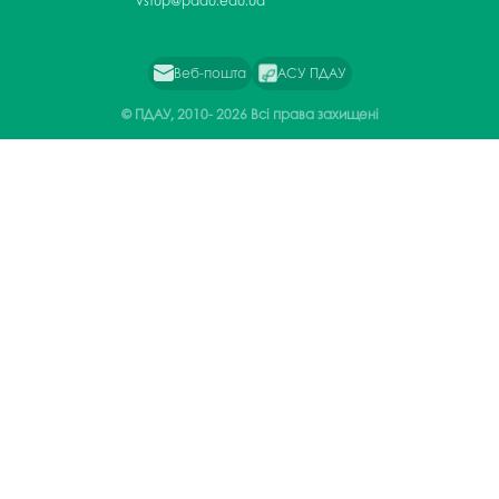
vstup@pdau.edu.ua
Веб-пошта
АСУ ПДАУ
© ПДАУ, 2010-
2026 Всі права захищені