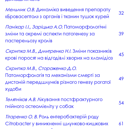
Мельник О.В.
Динаміка виведення препарату
32
«Бровасептол» з органів і тканин тушок курей
Панікар І.І., Заріцька А.О.
Патоморфологічні
зміни та окремі аспекти патогенезу за
39
пастерельозу кролів
Скрипка М.В., Дмитренко Н.І.
Зміни показників
45
крові поросят на відгодівлі хворих на хламідіоз
Скрипка М.В., Стороженко Д.О.
Патоморфологія та механізми смерті за
49
дистоній передшлунків різного генезу рогатої
худоби
Телятніков А.В.
Лікування постфрактурного
54
гнійного остеоміеліту у собак
Тітаренко О. В.
Роль ентеробактерій роду
Citrobacter у виникненні шлунково-кишкових
61