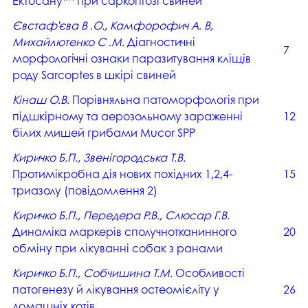
Ектосану
при саркоптозі свиней
Євстаф’єва В .О., Камфорофич А. В,
Михайлютенко С .М.
Діагностичні
7
морфологічні ознаки паразитування кліщів
роду Sarcoptes в шкірі свиней
Кінаш О.В.
Порівняльна патоморфологія при
підшкірному та аерозольному зараженні
12
білих мишей грибами Mucor SPP
Киричко Б.П., Звенігородська Т.В.
Протимікробна дія нових похідних 1,2,4-
15
триазолу (повідомлення 2)
Киричко Б.П., Передера Р.В., Слюсар Г.В.
Динаміка маркерів сполучнотканинного
20
обміну при лікуванні собак з ранами
Киричко Б.П., Собчишина Т.М.
Особливості
патогенезу й лікування остеомієліту у
26
домашніх котів