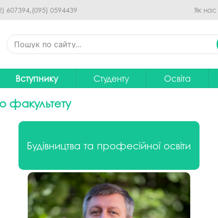
Перейти до основного
2) 607394,
(095) 0594439
Як нас
вмісту
Вступнику
Студенту
Освіта
Приймальна комісія
Дистанційне навчання
Освітні програ
В
о факультету
Про спеціальності
Розклад занять
Вибір навчальн
рситету
Фінансова підтримка на
Рейтинг успішності студентів
Проєкти ОП дл
Ц
навчання
Будівництва та професійної освіти
итути
Оплата за навчання
Графік освітнь
Підготовчі курси
С
Практика
Положення про о
Зимовий вступ
Студентський Сенат
Громадське об
Європейська освіта без ЗНО
університету
нормативних до
Інформація для вступників
Студентська рада
Ліцензовані обс