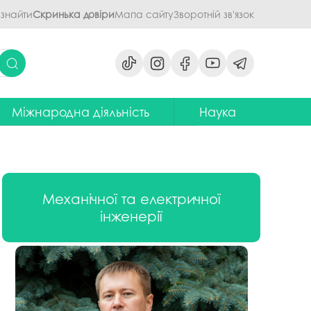
 знайти
Скринька довіри
Мапа сайту
Зворотній зв'язок
Міжнародна діяльність
Наука
ми
ідділ міжнародних зв'язків
Наукова діяльність ПДАУ
их дисциплін
Центр міжнародної освіти
Напрями наукової діяльності -
наукові школи
я обговорення
ентр європейської освіти та
Механічної та електричної
іноземних мов
ЦККНО
інженерії
ого процесу
тратегія інтернаціоналізації
Стартап-школа «ПроБізнес»
ПДАУ до 2030 року
світню діяльність
Інформаційно-
Паралельний європейський
консультаційний центр
говорення
диплом. Навчання в Польші
міжнародного методичного
кументів
забезпечення
Проєкт програми Еразмус+,
яги