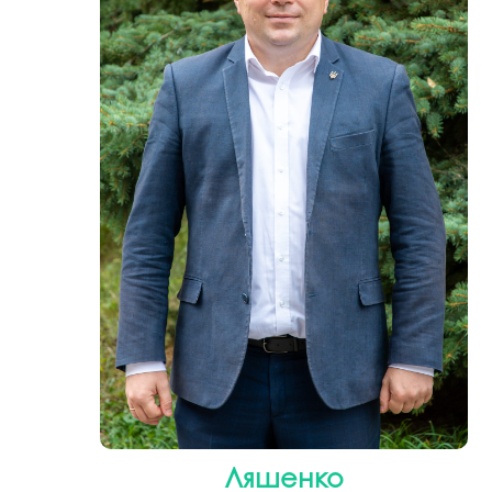
Музеї ПДАУ
Відділ маркетинг
Профспілка
Центр впроваджен
4.0
Асоціація випускників
Психологічна слу
3D тур по університету
Омбудсмен учасн
освітнього проце
Наші контакти
Студентське міст
Публічна інформація
Навчально-науков
Антикорупційна діяльність
Дорадча служба
Меморіал пам'яті
Ляшенко