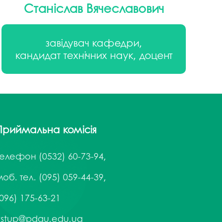
госпдоговірних робіт (послуг)
Станіслав Вячеславович
завідувач кафедри,
кандидат технічних наук, доцент
Приймальна комісія
Телефон
(0532) 60-73-94,
об. тел. (095) 059-44-39,
096) 175-63-21
vstup@pdau.edu.ua