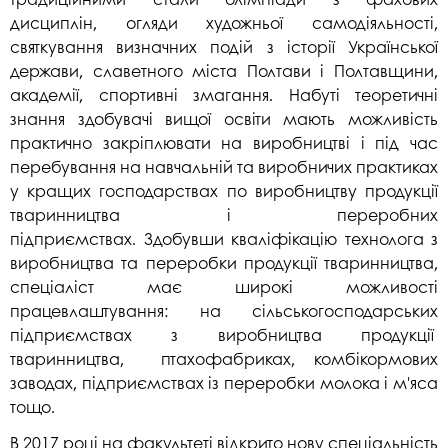
дисциплін, огляди художньої самодіяльності,
святкування визначних подій з історії Української
держави, славетного міста Полтави і Полтавщини,
академії, спортивні змагання. Набуті теоретичні
знання здобувачі вищої освіти мають можливість
практично закріплювати на виробництві і під час
перебування на навчальній та виробничих практиках
у кращих господарствах по виробництву продукції
тваринництва і переробних
підприємствах.
Здобувши кваліфікацію технолога з
виробництва та переробки продукції тваринництва,
спеціаліст має широкі можливості
працевлаштування: на сільськогосподарських
підприємствах з виробництва продукції
тваринництва, птахофабриках, комбікормових
заводах, підприємствах із переробки молока і м'яса
тощо.
В 2017 році на факультеті відкрито нову спеціальність