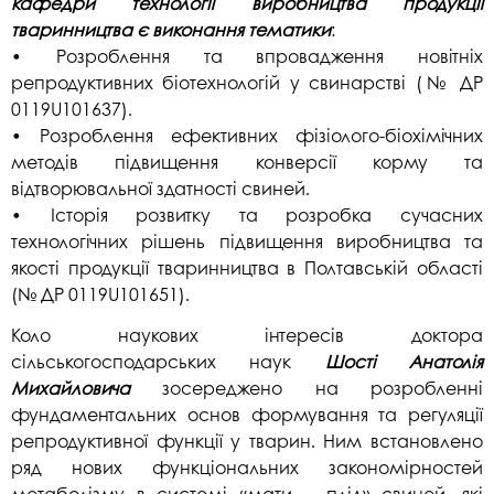
кафедри технології виробництва продукції
тваринництва є виконання тематики
:
• Розроблення та впровадження новітніх
репродуктивних біотехнологій у свинарстві (№ ДР
0119U101637).
• Розроблення ефективних фізіолого-біохімічних
методів підвищення конверсії корму та
відтворювальної здатності свиней.
• Історія розвитку та розробка сучасних
технологічних рішень підвищення виробництва та
якості продукції тваринництва в Полтавській області
(№ ДР 0119U101651).
Коло наукових інтересів доктора
сільськогосподарських наук
Шості Анатолія
Михайловича
зосереджено на розробленні
фундаментальних основ формування та регуляції
репродуктивної функції у тварин. Ним встановлено
ряд нових функціональних закономірностей
метаболізму в системі «мати – плід» свиней, які