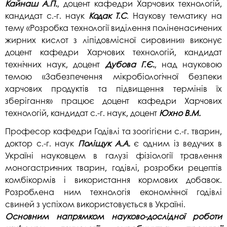
Кайнаш А.П.
, доцент кафедри Харчових технологій,
кандидат с.-г. наук
Кодак Т.С
. Наукову тематику на
тему «Розробка технології виділення поліненасичених
жирних кислот з ліпідовмісної сировини» виконує
доцент кафедри Харчових технологій, кандидат
технічних наук, доцент
Дубова Г.Є.
, над науковою
темою «Забезпечення мікробіологічної безпеки
харчових продуктів та підвищення термінів їх
зберігання» працює доцент кафедри Харчових
технологій, кандидат с.-г. наук, доцент
Юхно В.М.
Професор кафедри Годівлі та зоогігієни с.-г. тварин,
доктор с.-г. наук
Поліщук А.А.
є одним із ведучих в
Україні науковцем в галузі фізіології травлення
моногастричних тварин, годівлі, розробки рецептів
комбікормів і використання кормових добавок.
Розроблена ним технологія економічної годівлі
свиней з успіхом використовується в Україні.
Основним напрямком науково-дослідної роботи