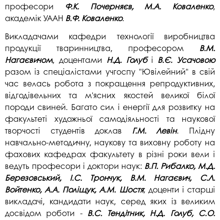
професори
Ф.К. Почерняєв, М.А. Коваленко
,
академік УААН
В.Ф. Коваленко
.
Викладачами кафедри технології виробництва
продукції тваринництва, професором
В.М.
Нагаєвичом
, доцентами
Н.Д. Голуб
і
В.Є. Усачовою
разом із спеціалістами учгоспу "Ювілейний" в свій
час велась робота з покращення репродуктивних,
відгодівельних та м'ясних якостей великої білої
породи свиней. Багато сил і енергії для розвитку на
факультеті художньої самодіяльності та наукової
творчості студентів доклав
Г.М. Левін
. Плідну
навчально-методичну, наукову та виховну роботу на
фахових кафедрах факультету в різні роки вели і
ведуть професори і доктори наук:
В.П. Рибалко, М.Д.
Березовський, І.С. Трончук, В.М. Нагаєвич, С.Л.
Войтенко, А.А. Поліщук, А.М. Шостя
; доценти і старші
викладачі, кандидати наук, серед яких із великим
досвідом роботи -
В.С. Тендітник, Н.Д. Голуб, С.О.