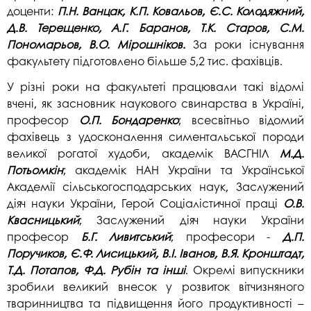
доценти:
П.Н. Ванцак, К.П. Ковальов, Є.С. Колодяжний,
Д.В. Терещенко, А.Г. Баранов, Т.К. Старов, С.М.
Пономарьов, В.О. Мірошніков.
За роки існування
факультету підготовлено більше 5,2 тис. фахівців.
У різні роки на факультеті працювали такі відомі
вчені, як засновник наукового свинарства в Україні,
професор
О.П. Бондаренко
; всесвітньо відомий
фахівець з удосконалення симентальської породи
великої рогатої худоби, академік ВАСГНІЛ
М.Д.
Потьомкін
; академік НАН України та Української
Академії сільськогосподарських наук, Заслужений
діяч науки України, Герой Соціалістичної праці
О.В.
Квасницький
; Заслужений діяч науки України
професор
Б.Г. Ливитський
; професори -
Д.П.
Поручиков, Є.Ф. Лисицький, В.І. Іванов, В.Я. Кронштадт,
Т.Д. Потапов, Ф.Д. Рубін та інші
. Окремі випускники
зробили великий внесок у розвиток вітчизняного
тваринництва та підвищення його продуктивності –