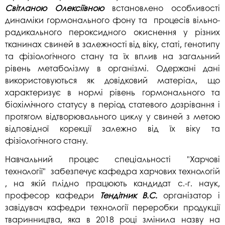
Світланою Олексіївною
встановлено особливості
динаміки гормонального фону та процесів вільно-
радикального пероксидного окиснення у різних
тканинах свиней в залежності від віку, статі, генотипу
та фізіологічного стану та їх вплив на загальний
рівень метаболізму в організмі. Одержані дані
використовуються як довідковий матеріал, що
характеризує в нормі рівень гормонального та
біохімічного статусу в період статевого дозрівання і
протягом відтворювального циклу у свиней з метою
відповідної корекції залежно від їх віку та
фізіологічного стану.
Навчальний процес спеціальності "Харчові
технології" забезпечує кафедра харчових технологій
, на якій плідно працюють кандидат с.-г. наук,
професор кафедри
Тендітник В.С.
організатор і
завідувач кафедри технології переробки продукції
тваринництва, яка в 2018 році змінила назву на