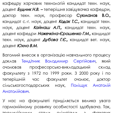
кафедру харчових технологій кандидат техн. наук,
доцент
Будник Н.В. –
теперішня завідувачка кафедри,
доктор техн. наук, професор
Сукманов В.О.,
кандидат с.-г. наук, доцент
Кодак Т.С.,
кандидат техн.
наук, доцент
Кайнаш А.П.,
кандидат техн. наук,
доцент кафедри
Ножечкіна-Єрошенко Г.М.,
кандидат
техн. наук, доцент
Дубова Г.Є.,
кандидат вет. наук,
доцент
Юхно В.М.
Вагомий внесок в організацію навчального процесу
доклав
Тендітник Володимир Сергійович
, який
очолював професорсько-викладацький склад
факультету з 1972 по 1999 роки. З 2000 року і по
теперішній час факультет очолює, доктор
сільськогосподарських наук,
Поліщук Анатолій
Анатолійович
.
У нас на факультеті приділяється велика увага
гармонійному розвитку особистості здобувача. Так,
традиційними стали олімпіади з фахових