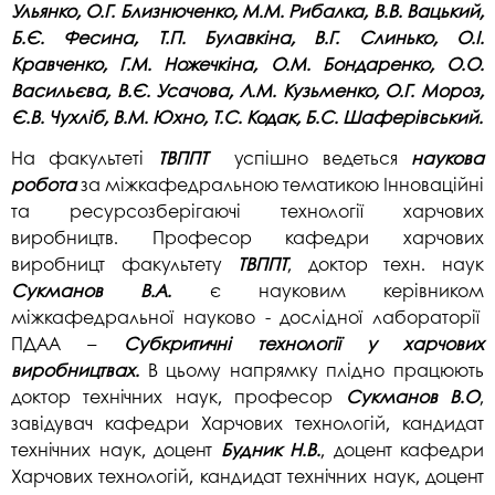
Ульянко, О.Г. Близнюченко, М.М. Рибалка, В.В. Вацький,
Б.Є. Фесина, Т.П. Булавкіна, В.Г. Слинько, О.І.
Кравченко, Г.М. Ножечкіна, О.М. Бондаренко, О.О.
Васильєва, В.Є. Усачова, Л.М. Кузьменко, О.Г. Мороз,
Є.В. Чухліб, В.М. Юхно, Т.С. Кодак, Б.С. Шаферівський.
На факультеті
ТВППТ
успішно ведеться
наукова
робота
за міжкафедральною тематикою Інноваційні
та ресурсозберігаючі технології харчових
виробництв. Професор кафедри харчових
виробницт факультету
ТВППТ
, доктор техн. наук
Сукманов В.А.
є науковим керівником
міжкафедральної науково - дослідної лабораторії
ПДАА –
Субкритичні технології у харчових
виробництвах.
В цьому напрямку плідно працюють
доктор технічних наук, професор
Сукманов В.О
,
завідувач кафедри Харчових технологій, кандидат
технічних наук, доцент
Будник Н.В.
, доцент кафедри
Харчових технологій, кандидат технічних наук, доцент