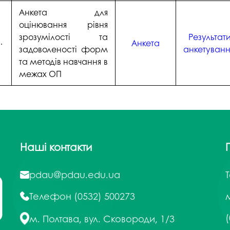
Анкета для
оцінювання рівня
зрозумілості та
Результат
.
Анкета
задоволеності форм
анкетуван
та методів навчання в
межах ОП
Наші контакти
pdau@pdau.edu.ua
Телефон
(0532) 500273
м
(
м. Полтава, вул. Сковороди, 1/3