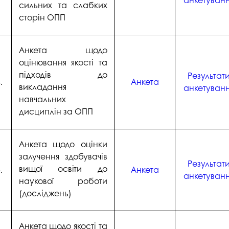
сильних та слабких
сторін ОПП
Анкета щодо
оцінювання якості та
підходів до
Результат
.
Анкета
викладання
анкетуван
навчальних
дисциплін за ОПП
Анкета щодо оцінки
залучення здобувачів
Результат
вищої освіти до
.
Анкета
анкетуван
наукової роботи
(досліджень)
Анкета щодо якості та