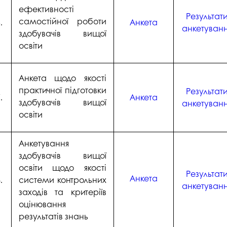
ефективності
Результат
самостійної роботи
.
Анкета
анкетуван
здобувачів вищої
освіти
Анкета щодо якості
практичної підготовки
Результат
.
Анкета
здобувачів вищої
анкетуван
освіти
Анкетування
здобувачів вищої
освіти щодо якості
Результат
Анкета
.
системи контрольних
анкетуван
заходів та критеріїв
оцінювання
результатів знань