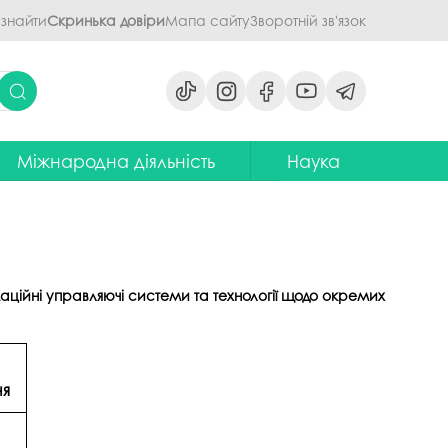
 знайти
Скринька довіри
Мапа сайту
Зворотній зв'язок
Міжнародна діяльність
Наука
ми
ідділ міжнародних зв'язків
Наукова діяльність ПДАУ
их дисциплін
Центр міжнародної освіти
Напрями наукової діяльності -
наукові школи
я обговорення
ентр європейської освіти та
іноземних мов
ЦККНО
ційні управляючі системи
та технології
щодо окремих
ого процесу
тратегія інтернаціоналізації
Стартап-школа «ПроБізнес»
ПДАУ до 2030 року
світню діяльність
Інформаційно-
Паралельний європейський
консультаційний центр
говорення
ня
диплом. Навчання в Польші
міжнародного методичного
кументів
забезпечення
Проєкт програми Еразмус+,
яги