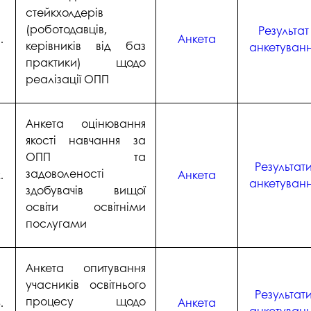
студентського містечка
у
стейкхолдерів
Вступні випробування 2026
Академічна доб
(роботодавців,
Результат
Волонтерський центр "ПУЛЬС"
ня індустрії
.
Анкета
E
керівників від баз
анкетуван
Неформальна 
Студентське життя
освіта
практики) щодо
жба
реалізації ОПП
Підрозділ з організації виховної
Опитування
та іміджевої діяльності
иків
су
Академічна моб
Анкета оцінювання
Спорт
якості навчання за
ечко ПДАУ
Акредитація
Працевлаштування
ОПП та
Результат
і центри
Якість освіти, р
задоволеності
.
Анкета
Відділ практики і сприяння
освіти
анкетуван
здобувачів вищої
працевлаштуванню
Відділ монітори
освіти освітніми
Скринька довіри
якості освіти
послугами
Острівець Прог
Анкета опитування
учасників освітнього
Результат
процесу щодо
.
Анкета
анкетуван