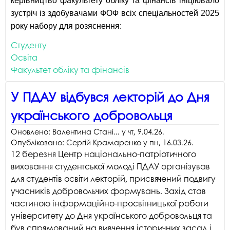
керівництво факультету обліку та фінансів ініціювало
зустріч із здобувачами ФОФ всіх спеціальностей 2025
року набору для розяснення:
Студенту
Освіта
Факультет обліку та фінансів
У ПДАУ відбувся лекторій до Дня
українського добровольця
Оновлено:
Валентина Стані...
у
чт, 9.04.26
.
Опубліковано:
Сергій Крамаренко
у
пн, 16.03.26
.
12 березня Центр національно-патріотичного
виховання студентської молоді ПДАУ організував
для студентів освіти лекторій, присвячений подвигу
учасників добровольчих формувань. Захід став
частиною інформаційно-просвітницької роботи
університету до Дня українського добровольця та
був спрямований на вивчення історичних засад і