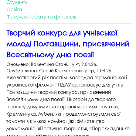
Студенту
Освіта
Факультет обліку та фінансів
Творчий конкурс для учнівської
молоді Полтавщини, присвячений
Всесвітньому дню поезії
Оновлено:
Валентина Стані...
у
чт, 9.04.26
.
Опубліковано:
Сергій Крамаренко
у
ср, 1.04.26
.
Уже четвертий рік поспіль кафедра германської і
української філології ПДАУ організовує для учнів
Полтавщини творчий конкурс, присвячений
Всесвітньому дню поезії. Цьогоріч до творчого
проєкту долучилися старшокласники Полтави,
Кременчука, Лубен, які продемонстрували свої
таланти в кількох номінаціях: «Мистецтво
декламації», «Поетична творчість», «Перекладацьке
мистецтво», «Вокальне мистецтво».