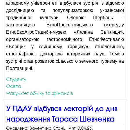
аграрному університеті відбулася зустріч із відомою
дослідницею та популяризаторкою української
традиційної культури Оленою Щербань –
засновницею ЕтноПросвітницького осередку
ЕтноЕкоАгроСадиби-музею «Лялина Світлиця»,
організаторкою гастрономічного ЕтноФестивалю
«Борщик у глиняному горщику», етнологинею,
етнографкою, докторкою історичних наук. Темою
зустрічі став розвиток сільського зеленого туризму на
Полтавщині.
Студенту
Освіта
Факультет обліку та фінансів
У ПДАУ відбувся лекторій до дня
народження Тараса Шевченка
Оновлено:
Валентина Стані...
у
чт, 9.04.26
.