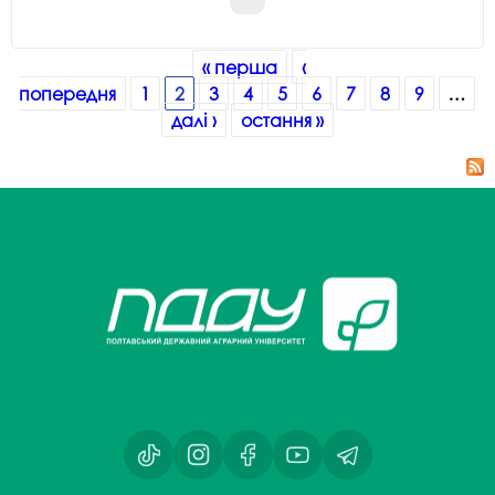
Сторінки
« перша
‹
попередня
1
2
3
4
5
6
7
8
9
…
далі ›
остання »