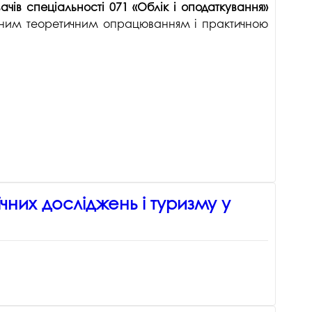
госпдоговірних робіт (послуг)
ачів спеціальності 071 «Облік і оподаткування»
товним теоретичним опрацюванням і практичною
чних досліджень і туризму у