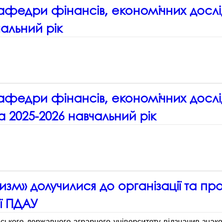
 кафедри фінансів, економічних досл
альний рік
 кафедри фінансів, економічних дослі
 2025-2026 навчальний рік
ризм» долучилися до організації та п
ії ПДАУ
ського державного аграрного університету відзначив знаков