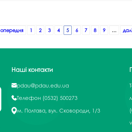
 попередня
1
2
3
4
5
6
7
8
9
…
далі
Наші контакти
pdau@pdau.edu.ua
Телефон
(0532) 500273
м
(
м. Полтава, вул. Сковороди, 1/3