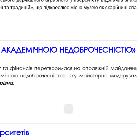
рії та традицій», що підкреслює місію музею як скарбниці сп
 З АКАДЕМІЧНОЮ НЕДОБРОЧЕСНІСТЮ»
у та фінансів перетворилася на справжній майданчик дл
адемічною недоброчесністю», яку майстерно модеру
рівна
.
ерситетів