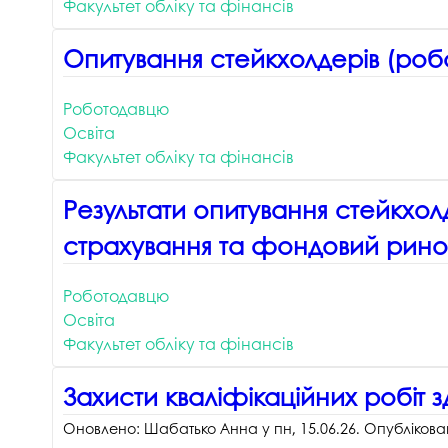
Факультет обліку та фінансів
Музеї ПДАУ
Відділ маркетинг
Опитування стейкхолдерів (робо
Профспілка
Центр впроваджен
4.0
Асоціація випускників
Роботодавцю
Психологічна слу
3D тур по університету
Освіта
Омбудсмен учасн
Факультет обліку та фінансів
освітнього проце
Наші контакти
Студентське міст
Результати опитування стейкхол
Публічна інформація
страхування та фондовий ринок
Навчально-науков
Антикорупційна діяльність
Дорадча служба
Меморіал пам'яті
Роботодавцю
Освіта
Факультет обліку та фінансів
Захисти кваліфікаційних робіт з
Оновлено:
Шабатько Анна
у
пн, 15.06.26
. Опубліков