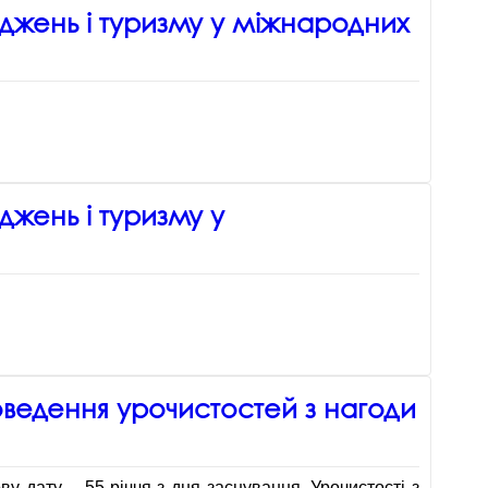
іджень і туризму у міжнародних
джень і туризму у
роведення урочистостей з нагоди
у дату – 55-річчя з дня заснування. Урочистості з