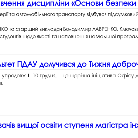
ивчення дисципліни «Основи безпеки
рії та автомобільного транспорту відбувся підсумковий 
.
НКО та старший викладач Володимир ЛАВРЕНКО. Ключовим
д студентів щодо якості та наповнення навчальної програ
ьтет ПДАУ долучився до Тижня доброч
в упродовж 1–10 грудня, – це щорічна ініціатива Офісу 
і.
вачів вищої освіти ступеня магістра 