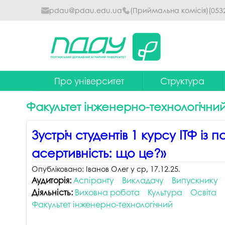
pdau@pdau.edu.ua
(Приймальна комісія)
(053
Про університет
Структура
Ректор
Наглядова рада
Факультет інженерно-технологічни
Почесні професори
Ректорат
Зустріч студентів 1 курсу ІТФ із
Досягнення
Вчена рада уніве
асертивність: що це?»
Сталий розвиток
Факультети та інст
Опубліковано:
Іванов Олег
у
ср, 17.12.25
.
Політики університету
Кафедри
Аудиторія:
Аспіранту
Викладачу
Випускнику
Діяльність:
Виховна робота
Культура
Освіта
Історія
Коледжі
Факультет інженерно-технологічний
Гімн ПДАУ
Бібліотека