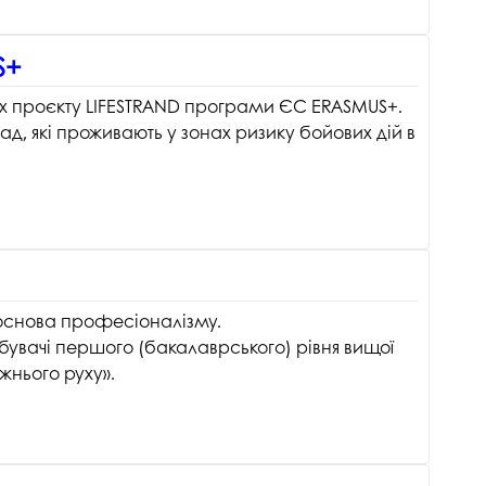
S+
ках проєкту LIFESTRAND програми ЄС ERASMUS+.
д, які проживають у зонах ризику бойових дій в
 основа професіоналізму.
увачі першого (бакалаврського) рівня вищої
ожнього руху».