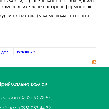
єнко Олексій, Стрюк Ярослав і Шевченко Данило
 – компоненти електричного трансформатора».
же курси охоплюють фундаментальні та практичні
далі ›
остання »
Приймальна комісія
Телефон
(0532) 60-73-94,
об. тел. (095) 059-44-39,