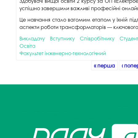
Здобувачі вищої освіти 2 курсу за ОП «Електр
успішно завершили важливі професійні онлайн
Це навчання стало вагомим етапом у їхній підг
аспекти роботи трансформаторів — ключового 
Викладачу
Вступнику
Співробітнику
Студен
Освіта
Факультет інженерно-технологічний
Сторінки
« перша
‹ попе