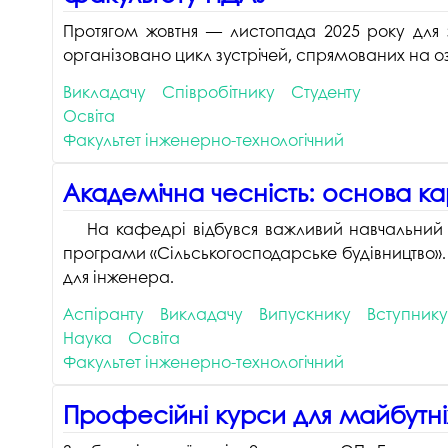
Протягом жовтня — листопада 2025 року для з
організовано цикл зустрічей, спрямованих на 
Викладачу
Співробітнику
Студенту
Освіта
Факультет інженерно-технологічний
Академічна чесність: основа к
На кафедрі відбувся важливий навчальний с
програми «Сільськогосподарське будівництво»
для інженера.
Аспіранту
Викладачу
Випускнику
Вступнику
Наука
Освіта
Факультет інженерно-технологічний
Професійні курси для майбутніх