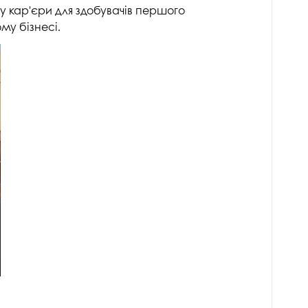
госпдоговірних робіт (послуг)
у кар'єри для здобувачів першого
му бізнесі.