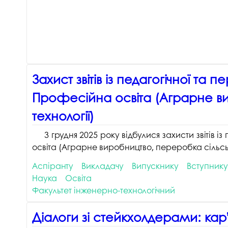
Музеї ПДАУ
Відділ маркетинг
Профспілка
Центр впроваджен
4.0
Асоціація випускників
Психологічна слу
3D тур по університету
Омбудсмен учасн
Захист звітів із педагогічної т
освітнього проце
Наші контакти
Професійна освіта (Аграрне ви
Студентське міст
Публічна інформація
технології)
Навчально-науков
Антикорупційна діяльність
3 грудня 2025 року відбулися захисти звітів
Дорадча служба
Меморіал пам'яті
освіта (Аграрне виробництво, переробка сільсько
Аспіранту
Викладачу
Випускнику
Вступнику
Наука
Освіта
Факультет інженерно-технологічний
Діалоги зі стейкхолдерами: кар