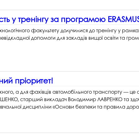
часть у тренінгу за програмою ERASMU
хнологічного факультету долучилися до тренінгу у рам
відкладної допомоги для закладів вищої освіти та грома
ий пріоритет!
жного, а для фахівців автомобільного транспорту — це
ЯШЕНКО, старший викладач Володимир ЛАВРЕНКО та здоб
 навчальної дисципліни «Основи безпеки та правила дор