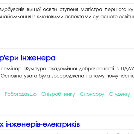
добувачів вищої освіти ступеня магістра першого ку
ознайомлення із ключовими аспектами сучасного освітн
ар'єри інженера
емінар «Культура академічної доброчесності в ПДАУ» 
. Основна увага була зосереджена на тому, чому чесн
Роботодавцю
Співробітнику
Спонсору
Студенту
 інженерів-електриків