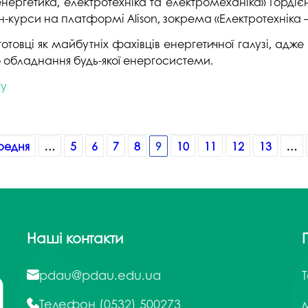
оенергетика, електротехніка та електромеханіка» Горді
-курси на платформі Alison, зокрема «Електротехніка
отовці як майбутніх фахівців енергетичної галузі, ад
обладнання будь-якої енергосистеми.
ту
редня
…
5
6
7
8
9
10
11
12
13
…
Наші контакти
pdau@pdau.edu.ua
Телефон
(0532) 500273
м