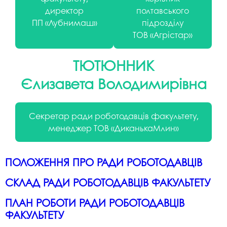
директор
полтавського
ПП «Лубнимаш»
підрозділу
ТОВ «Агрістар»
ТЮТЮННИК
Єлизавета Володимирівна
Секретар ради роботодавців факультету,
менеджер ТОВ «ДиканькаМлин»
ПОЛОЖЕННЯ ПРО РАДИ РОБОТОДАВЦІВ
СКЛАД РАДИ РОБОТОДАВЦІВ ФАКУЛЬТЕТУ
ПЛАН РОБОТИ РАДИ РОБОТОДАВЦІВ
ФАКУЛЬТЕТУ