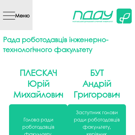
Перейти до основного
вмісту
Меню
Рада роботодавців інженерно-
технологічного факультету
ПЛЕСКАЧ
БУТ
Юрій
Андрій
Михайлович
Григорович
Заступник голови
Голова ради
ради роботодавців
роботодавців
факультету,
факультету,
керівник