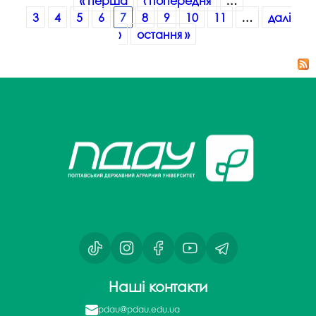
« перша
‹ попередня
…
3
4
5
6
7
8
9
10
11
…
далі
›
остання »
Наші контакти
pdau@pdau.edu.ua