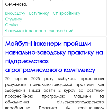
Семенова.
2
м
н
2
Викладачу
Вступнику
Співробітнику
н
Студенту
Освіта
Факультет інженерно-технологічний
Майбутні інженери пройшли
навчально-заводську практику на
підприємствах
агропромислового комплексу
20 червня 2025 року відбулася презентація
результатів навчально-заводської практики для
здобувачів вищої освіти 2 курсу за освітньо-
професійною програмою Машини та
обладнання сільськогосподарського
виробництва. Практика під керівництвом