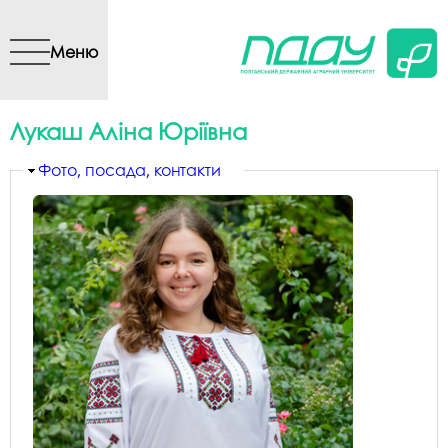
Перейти до основного
вмісту
Меню
Лукаш Аліна Юріївна
Приховати
Фото, посада, контакти