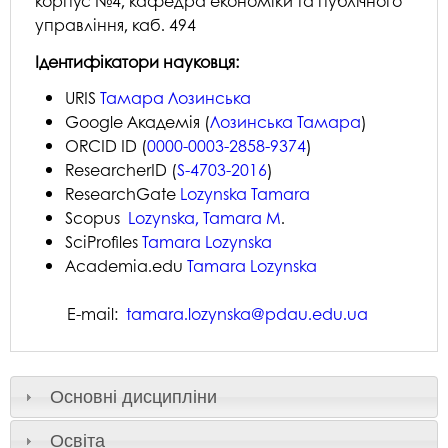
корпус №4, кафедра економіки та публічного
управління, каб. 494
Ідентифікатори науковця:
URIS
Тамара Лозинська
Google Академія (
Лозинська Тамара
)
ORCID ID (
0000-0003-2858-9374
)
ResearcherID (
S-4703-2016
)
ResearchGate
Lozynska Tamara
Scopus
Lozynska, Tamara M
.
SciProfiles
Tamara Lozynska
Academia.edu
Tamara Lozynska
Е-mail:
tamara.lozynska@pdau.edu.ua
Основні дисципліни
Освіта