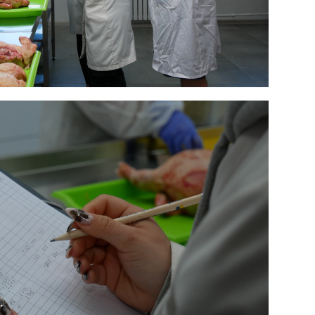
госпдоговірних робіт (послуг)