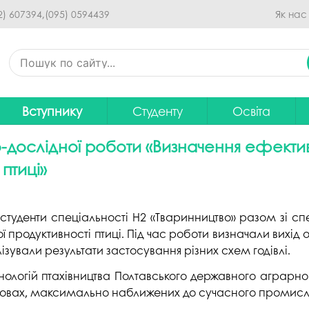
Перейти до основного
2) 607394,
(095) 0594439
Як нас
вмісту
Вступнику
Студенту
Освіта
Приймальна комісія
Дистанційне навчання
Освітні програ
В
дослідної роботи «Визначення ефектив
Про спеціальності
Розклад занять
Вибір навчальн
 птиці»
рситету
Фінансова підтримка на
Рейтинг успішності студентів
Проєкти ОП дл
Ц
навчання
итути
Оплата за навчання
Графік освітнь
а студенти спеціальності Н2 «Тваринництво» разом зі с
Підготовчі курси
С
ої продуктивності птиці. Під час роботи визначали вих
Практика
Положення про о
лізували результати застосування різних схем годівлі.
Зимовий вступ
Студентський Сенат
Громадське об
нологій птахівництва Полтавського державного аграрно
Європейська освіта без ЗНО
університету
нормативних до
умовах, максимально наближених до сучасного промисл
Інформація для вступників
Студентська рада
Ліцензовані обс