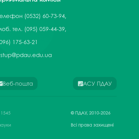
Телефон
(0532) 60-73-94,
об. тел. (095) 059-44-39,
096) 175-63-21
vstup@pdau.edu.ua
Веб-пошта
АСУ ПДАУ
 1545
© ПДАУ,
2010-
2026
 науки
Всі права захищені