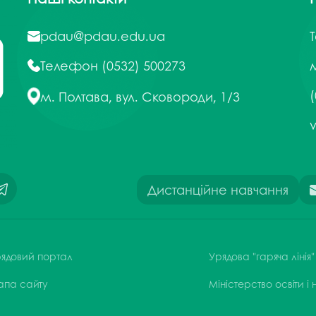
pdau@pdau.edu.ua
Телефон
(0532) 500273
м
(
м. Полтава, вул. Сковороди, 1/3
Дистанційне навчання
ядовий портал
Урядова "гаряча лінія"
апа сайту
Міністерство освіти і