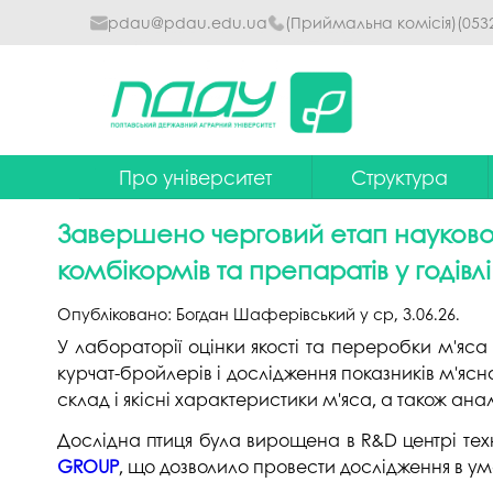
pdau@pdau.edu.ua
(Приймальна комісія)
(053
Про університет
Структура
Ректор
Наглядова рада
Завершено черговий етап науково-
Почесні професори
Ректорат
комбікормів та препаратів у годівлі
Досягнення
Вчена рада уніве
Опубліковано:
Богдан Шаферівський
у
ср, 3.06.26
.
Сталий розвиток
Факультети та інст
У лабораторії оцінки якості та переробки м'яс
курчат-бройлерів і дослідження показників м'ясн
Політики університету
Кафедри
склад і якісні характеристики м'яса, а також ана
Історія
Коледжі
Дослідна птиця була вирощена в R&D центрі тех
GROUP
, що дозволило провести дослідження в 
Гімн ПДАУ
Бібліотека