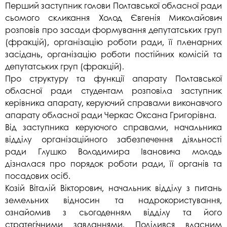
Перший заступник голови Полтавської обласної ради
сьомого скликання Холод Євгенія Миколайович
розповів про засади формування депутатських груп
(фракцій), організацію роботи ради, її пленарних
засідань, організацію роботи постійних комісій та
депутатських груп (фракцій).
Про структуру та функції апарату Полтавської
обласної ради студентам розповіла заступник
керівника апарату, керуючий справами виконавчого
апарату обласної ради Черкас Оксана Григорівна.
Від заступника керуючого справами, начальника
відділу організаційного забезпечення діяльності
ради Глушко Володимира Івановича молодь
дізналася про порядок роботи ради, її органів та
посадових осіб.
Козій Віталій Вікторович, начальник відділу з питань
земельних відносин та надрокористування,
ознайомив з сьогоденням відділу та його
стратегічними завданнями. Поділився власним