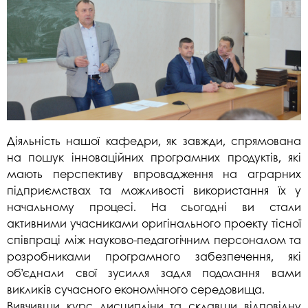
Діяльність нашої кафедри, як завжди, спрямована
на пошук інноваційних програмних продуктів, які
мають перспективу впровадження на аграрних
підприємствах та можливості використання їх у
начальному процесі. На сьогодні ви стали
активними учасниками оригінального проекту тісної
співпраці між науково-педагогічним персоналом та
розробниками програмного забезпечення, які
об’єднали свої зусилля задля подолання вами
викликів сучасного економічного середовища.
Вивчивши курс дисципліни та склавши відповідну