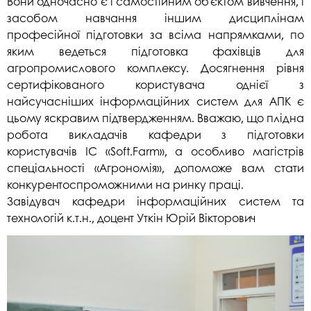
Вони одночасно є і самостійним об’єктом вивчення, і
засобом навчання іншим дисциплінам
професійної підготовки за всіма напрямками, по
яким ведеться підготовка фахівців для
агропромислового комплексу. Досягнення рівня
сертифікованого користувача однієї з
найсучасніших інформаційних систем для АПК є
цьому яскравим підтвердженням. Вважаю, що плідна
робота викладачів кафедри з підготовки
користувачів ІС «Soft.Farm», а особливо магістрів
спеціальності «Агрономія», допоможе вам стати
конкурентоспроможними на ринку праці.
Завідувач кафедри інформаційних систем та
технологій к.т.н., доцент Уткін Юрій Вікторович