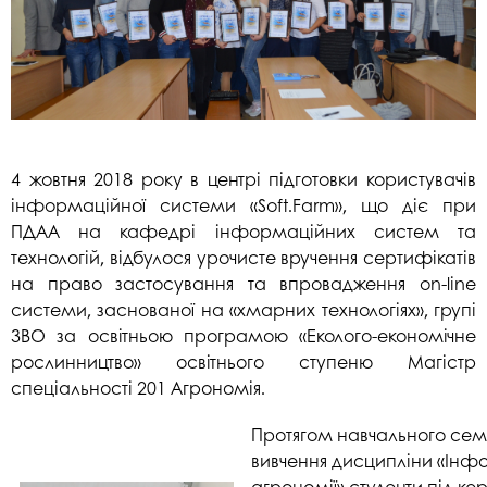
4 жовтня 2018 року в центрі підготовки користувачів
інформаційної системи «Soft.Farm», що діє при
ПДАА на кафедрі інформаційних систем та
технологій, відбулося урочисте вручення сертифікатів
на право застосування та впровадження on-line
системи, заснованої на «хмарних технологіях», групі
ЗВО за освітньою програмою «Еколого-економічне
рослинництво» освітнього ступеню Магістр
спеціальності 201 Агрономія.
Протягом навчального семе
вивчення дисципліни «Інфо
агрономії» студенти під ке