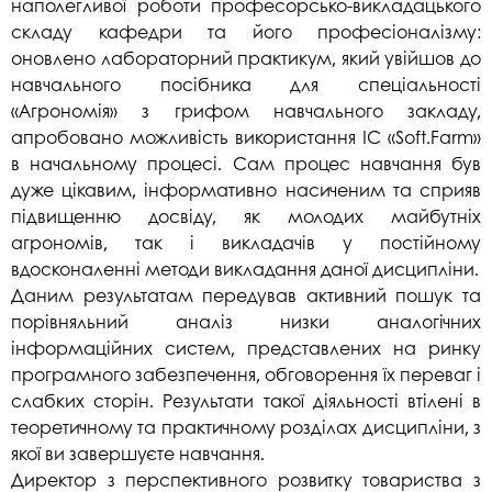
наполегливої роботи професорсько-викладацького
складу кафедри та його професіоналізму:
оновлено лабораторний практикум, який увійшов до
навчального посібника для спеціальності
«Агрономія» з грифом навчального закладу,
апробовано можливість використання ІС «Soft.Farm»
в начальному процесі. Сам процес навчання був
дуже цікавим, інформативно насиченим та сприяв
підвищенню досвіду, як молодих майбутніх
агрономів, так і викладачів у постійному
вдосконаленні методи викладання даної дисципліни.
Даним результатам передував активний пошук та
порівняльний аналіз низки аналогічних
інформаційних систем, представлених на ринку
програмного забезпечення, обговорення їх переваг і
слабких сторін. Результати такої діяльності втілені в
теоретичному та практичному розділах дисципліни, з
якої ви завершуєте навчання.
Директор з перспективного розвитку товариства з