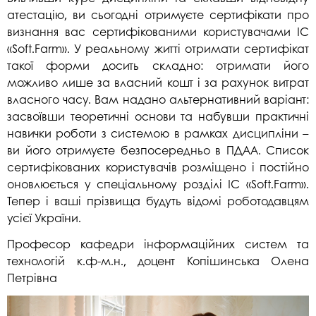
атестацію, ви сьогодні отримуєте сертифікати про
визнання вас сертифікованими користувачами ІС
«Soft.Farm». У реальному житті отримати сертифікат
такої форми досить складно: отримати його
можливо лише за власний кошт і за рахунок витрат
власного часу. Вам надано альтернативний варіант:
засвоївши теоретичні основи та набувши практичні
навички роботи з системою в рамках дисципліни –
ви його отримуєте безпосередньо в ПДАА. Список
сертифікованих користувачів розміщено і постійно
оновлюється у спеціальному розділі ІС «Soft.Farm».
Тепер і ваші прізвища будуть відомі роботодавцям
усієї України.
Професор кафедри інформаційних систем та
технологій к.ф-м.н., доцент Копішинська Олена
Петрівна