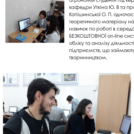
кафедри Уткіна Ю. В та 
Копішинської О. П. одночас
теоретичного матеріалу н
навичок по роботі в середо
БЕЗКОШТОВНОЇ on-line сис
обліку та аналізу діяльнос
підприємств, що займают
тваринництвом.