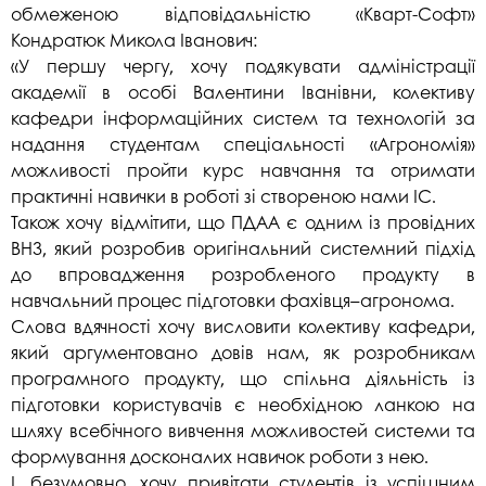
обмеженою відповідальністю «Кварт-Софт»
Кондратюк Микола Іванович:
«У першу чергу, хочу подякувати адміністрації
академії в особі Валентини Іванівни, колективу
кафедри інформаційних систем та технологій за
надання студентам спеціальності «Агрономія»
можливості пройти курс навчання та отримати
практичні навички в роботі зі створеною нами ІС.
Також хочу відмітити, що ПДАА є одним із провідних
ВНЗ, який розробив оригінальний системний підхід
до впровадження розробленого продукту в
навчальний процес підготовки фахівця–агронома.
Слова вдячності хочу висловити колективу кафедри,
який аргументовано довів нам, як розробникам
програмного продукту, що спільна діяльність із
підготовки користувачів є необхідною ланкою на
шляху всебічного вивчення можливостей системи та
формування досконалих навичок роботи з нею.
І, безумовно, хочу привітати студентів із успішним