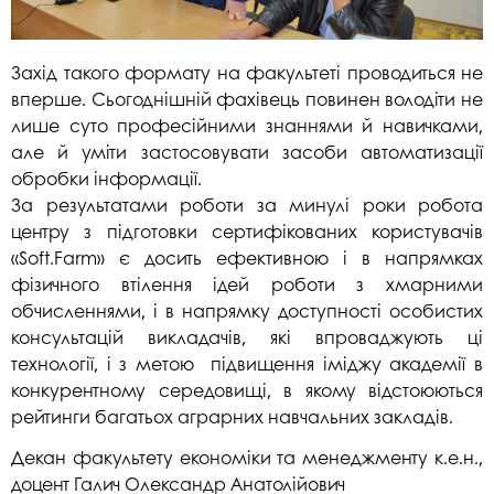
Захід такого формату на факультеті проводиться не
вперше. Сьогоднішній фахівець повинен володіти не
лише суто професійними знаннями й навичками,
але й уміти застосовувати засоби автоматизації
обробки інформації.
За результатами роботи за минулі роки робота
центру з підготовки сертифікованих користувачів
«Soft.Farm» є досить ефективною і в напрямках
фізичного втілення ідей роботи з хмарними
обчисленнями, і в напрямку доступності особистих
консультацій викладачів, які впроваджують ці
технології, і з метою підвищення іміджу академії в
конкурентному середовищі, в якому відстоюються
рейтинги багатьох аграрних навчальних закладів.
Декан факультету економіки та менеджменту к.е.н.,
доцент Галич Олександр Анатолійович