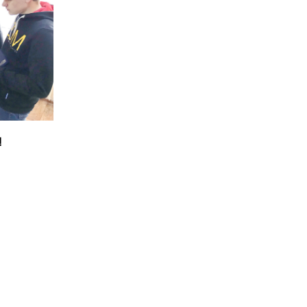
госпдоговірних робіт (послуг)
!