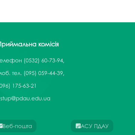
Приймальна комісія
Телефон
(0532) 60-73-94,
об. тел. (095) 059-44-39,
096) 175-63-21
vstup@pdau.edu.ua
Веб-пошта
АСУ ПДАУ