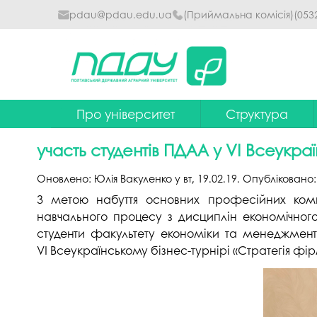
pdau@pdau.edu.ua
(Приймальна комісія)
(053
Про університет
Структура
Ректор
Наглядова рада
участь студентів ПДАА у VІ Всеукра
Почесні професори
Ректорат
Оновлено:
Юлія Вакуленко
у
вт, 19.02.19
. Опубліковано
Досягнення
Вчена рада уніве
З метою набуття основних професійних комп
навчального процесу з дисциплін економічного 
Сталий розвиток
Факультети та інст
студенти факультету економіки та менеджменту (
Політики університету
Кафедри
VІ Всеукраїнському бізнес-турнірі «Стратегія фір
Історія
Коледжі
Гімн ПДАУ
Бібліотека