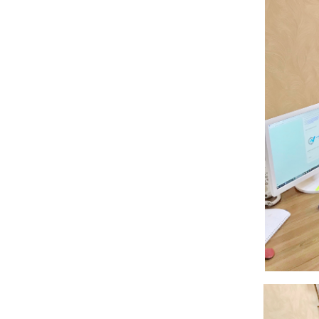
Музеї ПДАУ
Відділ маркетинг
Профспілка
Центр впроваджен
4.0
Асоціація випускників
Психологічна слу
3D тур по університету
Омбудсмен учасн
освітнього проце
Наші контакти
Студентське міст
Публічна інформація
Навчально-науков
Антикорупційна діяльність
Дорадча служба
Меморіал пам'яті