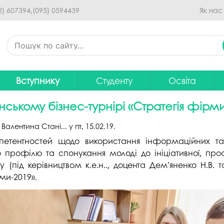
Перейти до основного
2) 607394,
(095) 0594439
Як нас
вмісту
Вступнику
Студенту
Освіта
Приймальна комісія
Дистанційне навчання
Освітні програ
В
їнському бізнес-турнірі «Стратегія фірм
Про спеціальності
Розклад занять
Вибір навчальн
:
Валентина Стані...
у
пт, 15.02.19
.
рситету
Фінансова підтримка на
Рейтинг успішності студентів
Проєкти ОП дл
Ц
етентностей щодо використання інформаційних та к
навчання
профілю та спонукання молоді до ініціативної, проак
итути
Оплата за навчання
Графік освітнь
під керівництвом к.е.н.., доцента Дем’яненко Н.В. та к
Підготовчі курси
С
Практика
Положення про о
ми-2019».
Зимовий вступ
Студентський Сенат
Громадське об
Європейська освіта без ЗНО
університету
нормативних до
Інформація для вступників
Студентська рада
Ліцензовані обс