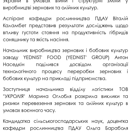
України в умовах війни і структурні зміни у
виробництві зернових та олійних культур.
Аспірант кафедри рослинництва ПДАУ Віталій
Каламбет представив результати досліджень щодо
впливу густоти стояння на продуктивність гібридів
соняшнику та якість насіння.
Начальник виробництва зернових і бобових культур
заводу YEDNIST' FOOD (YEDNISTʼ GROUP) Антон
Наседкін поділився досвідом організації
технологічного процесу переробки зернових і
бобових культур на прикладі підприємства.
Заступниця начальника відділу логістики ТОВ
"УКРОЛІЯ" Марина Оглобля розкрила виклики та
ризики перевезення зернових та олійних культур в
умовах воєнного часу.
Кандидатка сільськогосподарських наук, доцентка
кафедри рослинництва ПДАУ Ольга Бараболя