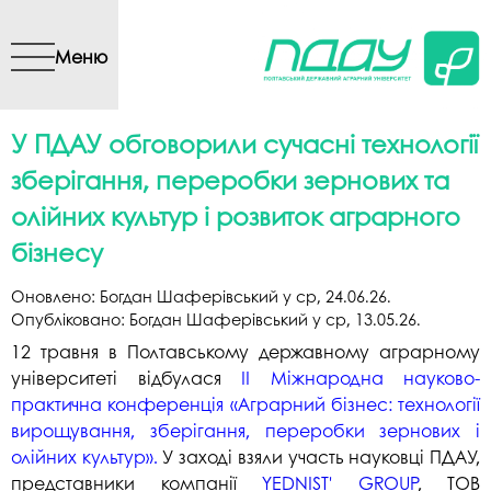
Перейти до основного
вмісту
Меню
У ПДАУ обговорили сучасні технології
зберігання, переробки зернових та
олійних культур і розвиток аграрного
бізнесу
Оновлено:
Богдан Шаферівський
у
ср, 24.06.26
.
Опубліковано:
Богдан Шаферівський
у
ср, 13.05.26
.
12 травня в Полтавському державному аграрному
університеті відбулася
ІІ Міжнародна науково-
практична конференція «Аграрний бізнес: технології
вирощування, зберігання, переробки зернових і
олійних культур»
.
У заході взяли участь науковці ПДАУ,
представники компанії
YEDNIST' GROUP
, ТОВ