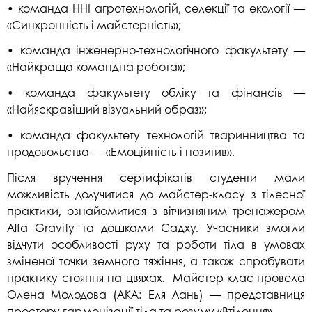
• команда ННІ агротехнологій, селекції та екології —
«Синхронність і майстерність»;
• команда інженерно-технологічного факультету —
«Найкраща командна робота»;
• команда факультету обліку та фінансів —
«Найяскравіший візуальний образ»;
• команда факультету технологій тваринництва та
продовольства — «Емоційність і позитив».
Після вручення сертифікатів студенти мали
можливість долучитися до майстер-класу з тілесної
практики, ознайомитися з вітчизняним тренажером
Alfa Gravity та дошками Садху. Учасники змогли
відчути особливості руху та роботи тіла в умовах
зміненої точки земного тяжіння, а також спробувати
практику стояння на цвяхах. Майстер-клас провела
Олена Молодова (АКА: Еля Лань) — представниця
простору гармонізації тіла та розуму «Втілення».