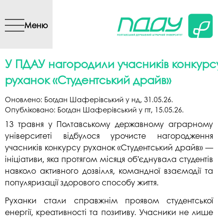
Перейти до основного
вмісту
Меню
У ПДАУ нагородили учасників конкурс
руханок «Студентський драйв»
Оновлено:
Богдан Шаферівський
у
нд, 31.05.26
.
Опубліковано:
Богдан Шаферівський
у
пт, 15.05.26
.
13 травня у Полтавському державному аграрному
університеті відбулося урочисте нагородження
учасників конкурсу руханок «Студентський драйв» —
ініціативи, яка протягом місяця об’єднувала студентів
навколо активного дозвілля, командної взаємодії та
популяризації здорового способу життя.
Руханки стали справжнім проявом студентської
енергії, креативності та позитиву. Учасники не лише