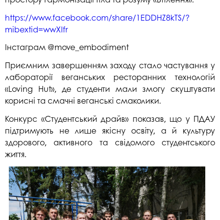
https://www.facebook.com/share/1EDDHZ8kTS/?
mibextid=wwXIfr
Інстаграм @move_embodiment
Приємним завершенням заходу стало частування у
лабораторії веганських ресторанних технологій
«Loving Hut», де студенти мали змогу скуштувати
корисні та смачні веганські смаколики.
Конкурс «Студентський драйв» показав, що у ПДАУ
підтримують не лише якісну освіту, а й культуру
здорового, активного та свідомого студентського
життя.