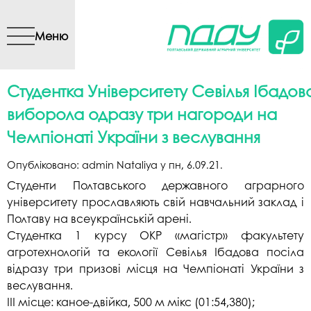
Перейти до основного
вмісту
Меню
Студентка Університету Севілья Ібадов
виборола одразу три нагороди на
Чемпіонаті України з веслування
Опубліковано:
admin Nataliya
у
пн, 6.09.21
.
Студенти Полтавського державного аграрного
університету прославляють свій навчальний заклад і
Полтаву на всеукраїнській арені.
Студентка 1 курсу ОКР «магістр» факультету
агротехнологій та екології Севілья Ібадова посіла
відразу три призові місця на Чемпіонаті України з
веслування.
ІІІ місце: каное-двійка, 500 м мікс (01:54,380);