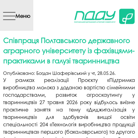
Перейти до основного
вмісту
Меню
Співпраця Полтавського державного
аграрного університету із фахівцями-
практиками в галузі тваринництва
Опубліковано:
Богдан Шаферівський
у
чт, 28.05.26
.
У рамках реалізації Проєкту «Підтримка
виробництва молока з доданою вартістю сімейними
господарствами, розвиток агроскаутингу у
тваринництві» 27 травня 2026 року відбулось виїзне
практичне заняття на тему «Диджиталізація у
тваринництві» для здобувачів вищої освіти
спеціальності 204 «Технологія виробництва продукції
тваринництва» першого (бакалаврського) та другого