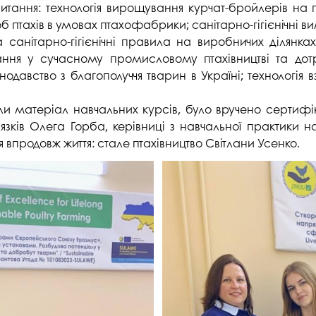
питання: технологія вирощування курчат-бройлерів на 
студентського містечка
у
Вступні випробування 2026
Академічна доб
б птахів в умовах птахофабрики; санітарно-гігієнічні в
Волонтерський центр "ПУЛЬС"
ня індустрії
 санітарно-гігієнічні правила на виробничих ділянка
E
Неформальна 
ння у сучасному промисловому птахівництві та дотр
Студентське життя
освіта
одавство з благополуччя тварин в Україні; технологія в
жба
Підрозділ з організації виховної
Опитування
та іміджевої діяльності
иків
оїли матеріал навчальних курсів, було вручено сертиф
су
Академічна моб
язків Олега Горба, керівниці з навчальної практики на
Спорт
 впродовж життя: стале птахівництво Світлани Усенко.
ечко ПДАУ
Акредитація
Працевлаштування
і центри
Якість освіти, р
Відділ практики і сприяння
освіти
працевлаштуванню
Відділ монітори
Скринька довіри
якості освіти
Острівець Прог