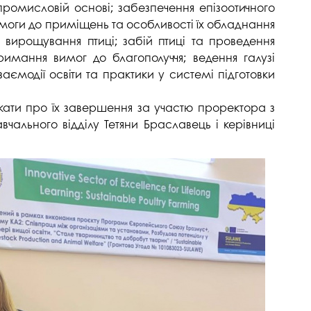
напряму Жан Моне: SuTCom
Аспірантура і докторантура
промисловій основі; забезпечення епізоотичного
рочесність
имоги до приміщень та особливості їх обладнання
UniClaD: Erasmus+KA2 /
Наукові підрозділи
х вирощування птиці; забій птиці та проведення
xpertise Center «MILK LOCAL
(лабораторії, центри)
/ Інформальна
PRODUCT»
имання вимог до благополуччя; ведення галузі
Офіс міжнародного
заємодії освіти та практики у системі підготовки
наукового амбасадора
ікати про їх завершення за участю проректора з
Добровільні громадські
ільність
об’єднання з питань науки
вчального відділу Тетяни Браславець і керівниці
Спеціалізована вчена рада
ада з якості вищої
Наукові праці
Наукометричні бази
нгу та забезпечення
Фахові журнали
ресильності ПДАУ
Міжнародні проєкти
Науково-технічні заходи
Інформація щодо виконання