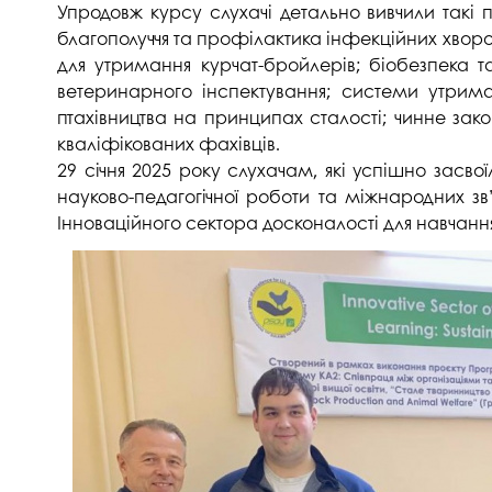
Упродовж курсу слухачі детально вивчили такі 
Музеї ПДАУ
Відділ маркетинг
благополуччя та профілактика інфекційних хворо
Профспілка
Центр впроваджен
для утримання курчат-бройлерів; біобезпека та
4.0
ветеринарного інспектування; системи утрима
Асоціація випускників
птахівництва на принципах сталості; чинне закон
Психологічна слу
кваліфікованих фахівців.
3D тур по університету
Омбудсмен учасн
29 січня 2025 року слухачам, які успішно засв
освітнього проце
Наші контакти
науково-педагогічної роботи та міжнародних зв’
Інноваційного сектора досконалості для навчання
Студентське міст
Публічна інформація
Навчально-науков
Антикорупційна діяльність
Дорадча служба
Меморіал пам'яті