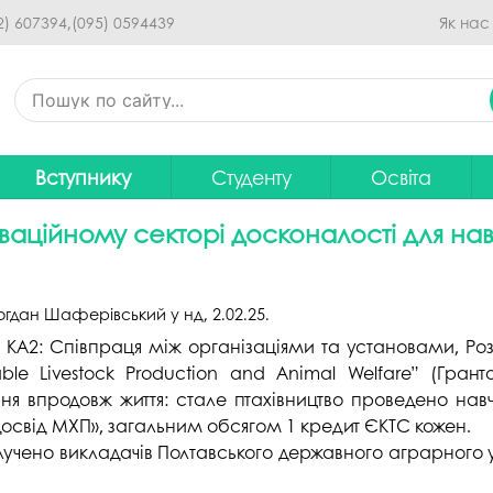
Перейти до основного
2) 607394,
(095) 0594439
Як нас
вмісту
Вступнику
Студенту
Освіта
Приймальна комісія
Дистанційне навчання
Освітні програ
В
оваційному секторі досконалості для на
Про спеціальності
Розклад занять
Вибір навчальн
рситету
Фінансова підтримка на
Рейтинг успішності студентів
Проєкти ОП дл
Ц
огдан Шаферівський
у
нд, 2.02.25
.
навчання
итути
Оплата за навчання
Графік освітнь
КА2: Співпраця між організаціями та установами, Роз
Підготовчі курси
С
ble Livestock Production and Animal Welfare” (Гран
Практика
Положення про о
ня впродовж життя: стале птахівництво проведено навч
Зимовий вступ
 досвід МХП», загальним обсягом 1 кредит ЄКТС кожен.
Студентський Сенат
Громадське об
Європейська освіта без ЗНО
університету
нормативних до
алучено викладачів Полтавського державного аграрного 
Інформація для вступників
Студентська рада
Ліцензовані обс