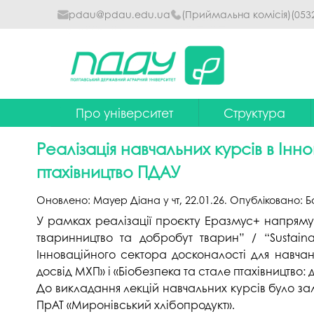
pdau@pdau.edu.ua
(Приймальна комісія)
(053
Про університет
Структура
Ректор
Наглядова рада
Реалізація навчальних курсів в Інн
Почесні професори
Ректорат
птахівництво ПДАУ
Досягнення
Вчена рада уніве
Оновлено:
Мауер Діана
у
чт, 22.01.26
. Опубліковано:
Б
Сталий розвиток
Факультети та інст
У рамках реалізації проєкту Еразмус+ напряму 
тваринництво та добробут тварин” / “Sustaina
Політики університету
Кафедри
Інноваційного сектора досконалості для навчан
досвід МХП» і «Біобезпека та стале птахівництво:
Історія
Коледжі
До викладання лекцій навчальних курсів було з
Гімн ПДАУ
Бібліотека
ПрАТ «Миронівський хлібопродукт».