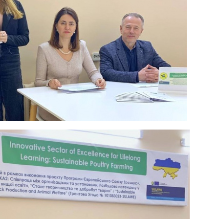
госпдоговірних робіт (послуг)