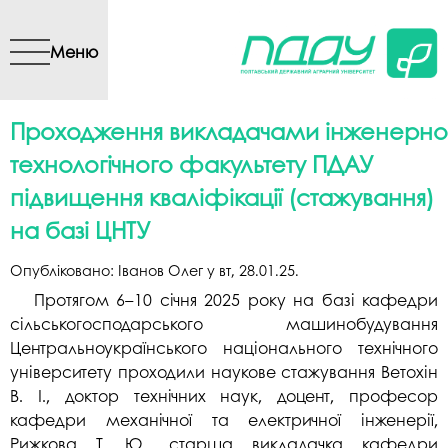
Перейти до основного
вмісту
Меню
Проходження викладачами інженерно
технологічного факультету ПДАУ
підвищення кваліфікації (стажування)
на базі ЦНТУ
Опубліковано:
Іванов Олег
у
вт, 28.01.25
.
Протягом 6–10 січня 2025 року на базі кафедри
сільськогосподарського машинобудування
Центральноукраїнського національного технічного
університету проходили наукове стажування Ветохін
В. І., доктор технічних наук, доцент, професор
кафедри механічної та електричної інженерії,
Рижкова Т. Ю., старша викладачка кафедри