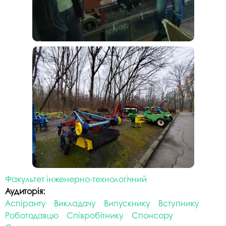
Факультет інженерно-технологічний
Аудиторія:
Аспіранту
Викладачу
Випускнику
Вступнику
Роботодавцю
Співробітнику
Спонсору