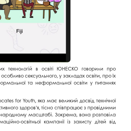
госпдоговірних робіт (послуг)
их технологій в освіті ЮНЕСКО говорили про
собливо сексуального, у закладах освіти, про їх
формальної та неформальної освіти у питаннях
ates for Youth, яка має великий досвід технічної
тивного здоров’я, тісно співпрацює з провідними
жнародному масштабі. Зокрема, вона розповіла
ційно-освітньої кампанії із захисту дітей від