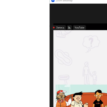
Музеї ПДАУ
Відділ маркетинг
Профспілка
Центр впроваджен
4.0
Асоціація випускників
Психологічна слу
3D тур по університету
Омбудсмен учасн
освітнього проце
Наші контакти
Студентське міст
Публічна інформація
Навчально-науков
Антикорупційна діяльність
Дорадча служба
Меморіал пам'яті