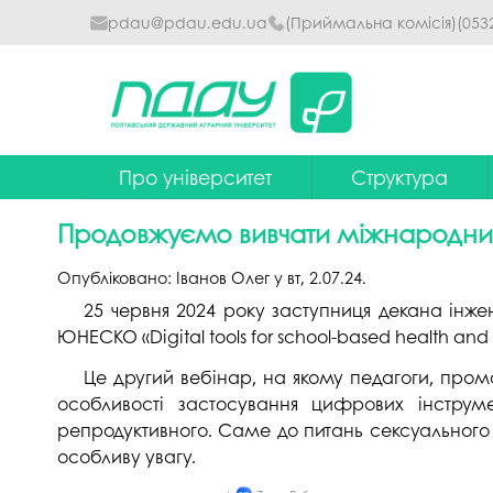
pdau@pdau.edu.ua
(Приймальна комісія)
(053
Про університет
Структура
Ректор
Наглядова рада
Продовжуємо вивчати міжнародни
Почесні професори
Ректорат
Опубліковано:
Іванов Олег
у
вт, 2.07.24
.
Досягнення
Вчена рада уніве
25 червня 2024 року заступниця декана інжен
ЮНЕСКО «Digital tools for school-based health and
Сталий розвиток
Факультети та інст
Це другий вебінар, на якому педагоги, промо
Політики університету
Кафедри
особливості застосування цифрових інструмен
Історія
Коледжі
репродуктивного. Саме до питань сексуального т
особливу увагу.
Гімн ПДАУ
Бібліотека