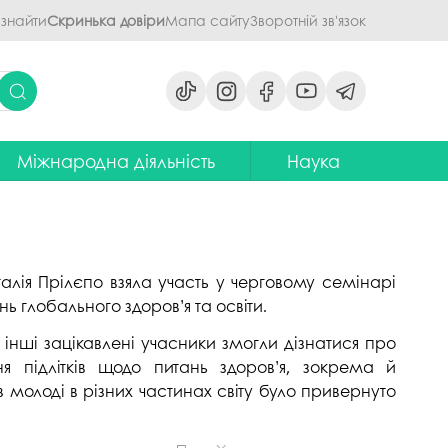
 знайти
Скринька довіри
Мапа сайту
Зворотній зв'язок
Міжнародна діяльність
Наука
ми
ідділ міжнародних зв'язків
Наукова діяльність ПДАУ
их дисциплін
Центр міжнародної освіти
Напрями наукової діяльності -
наукові школи
я обговорення
ентр європейської освіти та
алія Прілєпо взяла участь у черговому семінарі
іноземних мов
ЦККНО
нь глобального здоров’я та освіти.
ого процесу
тратегія інтернаціоналізації
Стартап-школа «ПроБізнес»
інші зацікавлені учасники змогли дізнатися про
ПДАУ до 2030 року
світню діяльність
ня підлітків щодо питань здоров’я, зокрема й
Інформаційно-
Паралельний європейський
консультаційний центр
говорення
 молоді в різних частинах світу було привернуто
диплом. Навчання в Польші
міжнародного методичного
кументів
забезпечення
Проєкт програми Еразмус+,
яги