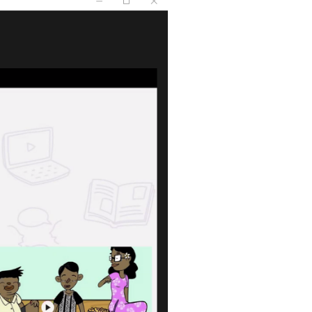
напряму Жан Моне: SuTCom
Аспірантура і докторантура
рочесність
UniClaD: Erasmus+KA2 /
Наукові підрозділи
xpertise Center «MILK LOCAL
(лабораторії, центри)
/ Інформальна
PRODUCT»
Офіс міжнародного
наукового амбасадора
Добровільні громадські
ільність
об’єднання з питань науки
Спеціалізована вчена рада
ада з якості вищої
Наукові праці
Наукометричні бази
нгу та забезпечення
Фахові журнали
ресильності ПДАУ
Міжнародні проєкти
Науково-технічні заходи
Інформація щодо виконання