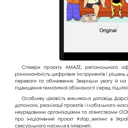
Спікери проєкту AMAZE, регіонального о
різноманітність цифрових інструментів і рішень
переваги та обмеження. Звернули увагу й на 
підвищення тематичної обізнаності серед підлітків
Особливу цікавість викликала доповідь Дарсі 
допомоги, реалізації проєктів і глобального ма
неурядовими організаціями та агентствами ОО
про ініціативний проєкт #stop_sexтинг в Укра
сексуального насилля в інтернеті.