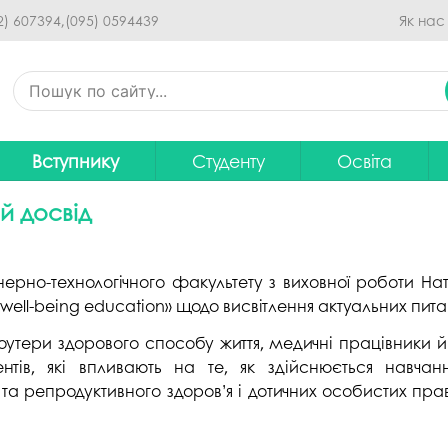
Перейти до основного
2) 607394,
(095) 0594439
Як нас
вмісту
Вступнику
Студенту
Освіта
Приймальна комісія
Дистанційне навчання
Освітні програ
В
й досвід
Про спеціальності
Розклад занять
Вибір навчальн
рситету
Фінансова підтримка на
Рейтинг успішності студентів
Проєкти ОП дл
Ц
ерно-технологічного факультету з виховної роботи Нат
навчання
 well-being education» щодо висвітлення актуальних пита
итути
Оплата за навчання
Графік освітнь
Підготовчі курси
С
утери здорового способу життя, медичні працівники й 
Практика
Положення про о
тів, які впливають на те, як здійснюється навчан
Зимовий вступ
Студентський Сенат
Громадське об
а репродуктивного здоров’я і дотичних особистих прав
Європейська освіта без ЗНО
університету
нормативних до
Інформація для вступників
Студентська рада
Ліцензовані обс