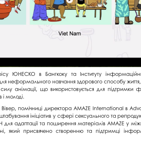
фісу ЮНЕСКО в Бангкоку та Інституту інформаційн
 для неформального навчання здорового способу життя, о
силу анімації, що використовується для підтримки 
 і молоді.
Вівер, помічниці директора AMAZE International в Advoc
сштабування ініціатив у сфері сексуального та репродук
Н для адаптації та поширення матеріалів AMAZE у мі
їні, який присвячено створенню та підтримці інформа